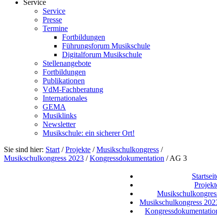
Service
Service
Presse
Termine
Fortbildungen
Führungsforum Musikschule
Digitalforum Musikschule
Stellenangebote
Fortbildungen
Publikationen
VdM-Fachberatung
Internationales
GEMA
Musiklinks
Newsletter
Musikschule: ein sicherer Ort!
Sie sind hier:
Start
/
Projekte
/
Musikschulkongress
/
Musikschulkongress 2023
/
Kongressdokumentation
/
AG 3
Startseit
Projekt
Musikschulkongres
Musikschulkongress 202
Kongressdokumentatio