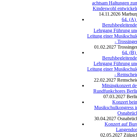
achtsam Haltungen zu
Kindeswohl entwickel
14.11.2026
Marbur
64. (A) 
Berufsbegleitende
Lehrgang Führung un
Leitung einer Musikschul
- Trossinge
01.02.2027
Trossinge
64. (B) 
Berufsbegleitende
Lehrgang Führung un
Leitung einer Musikschul
- Remschei
22.02.2027
Remschei
Mitsingkonzert de
Rundfunkchores Berli
07.03.2027
Berli
Konzert bei
Musikschulkongress i
Osnabrüc
30.04.2027
Osnabrüc
Konzert auf Bur
Langendor
02.05.2027
Zülpic