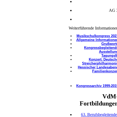
AG 
Weiterführende Informatione
Musikschulkongress 202
Allgemeine Informatione
Grußwort
Kongressbegleitend
Ausstellung​
Tagungsfi
Konzert: Deutsch
Streicherphilharmoni
Hessischer Landesaben
Familienkonzer
Kongressarchiv 1999-201
VdM
Fortbildunge
63. Berufsbegleitende