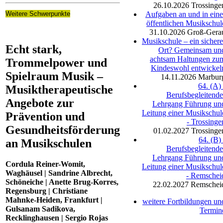
26.10.2026
Trossinge
Weitere Schwerpunkte
Aufgaben an und in eine
öffentlichen Musikschul
31.10.2026
Groß-Gera
Musikschule – ein sichere
Echt stark,
Ort? Gemeinsam un
achtsam Haltungen zu
Trommelpower und
Kindeswohl entwickel
Spielraum Musik –
14.11.2026
Marbur
64. (A) 
Musiktherapeutische
Berufsbegleitende
Angebote zur
Lehrgang Führung un
Leitung einer Musikschul
Prävention und
- Trossinge
Gesundheitsförderung
01.02.2027
Trossinge
64. (B) 
an Musikschulen
Berufsbegleitende
Lehrgang Führung un
Cordula Reiner-Womit,
Leitung einer Musikschul
Waghäusel | Sandrine Albrecht,
- Remschei
Schöneiche | Anette Brug-Korres,
22.02.2027
Remschei
Regensburg | Christiane
Mahnke-Heiden, Frankfurt |
weitere Fortbildungen un
Gulsanam Sadikova,
Termin
Recklinghausen | Sergio Rojas