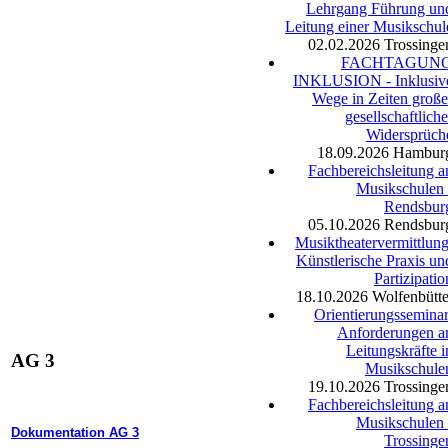
Lehrgang Führung un
Leitung einer Musikschul
02.02.2026
Trossinge
FACHTAGUN
INKLUSION - Inklusiv
Wege in Zeiten große
gesellschaftliche
Widersprüch
18.09.2026
Hambur
Fachbereichsleitung a
Musikschulen 
Rendsbur
05.10.2026
Rendsbur
Musiktheatervermittlung
Künstlerische Praxis un
Partizipatio
18.10.2026
Wolfenbütte
Orientierungsseminar
Anforderungen a
Leitungskräfte i
AG 3
Musikschule
19.10.2026
Trossinge
Fachbereichsleitung a
Musikschulen 
Dokumentation AG 3
Trossinge