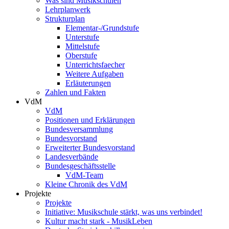
Was sind Musikschulen
Lehrplanwerk
Strukturplan
Elementar-/Grundstufe
Unterstufe
Mittelstufe
Oberstufe
Unterrichtsfaecher
Weitere Aufgaben
Erläuterungen
Zahlen und Fakten
VdM
VdM
Positionen und Erklärungen
Bundesversammlung
Bundesvorstand
Erweiterter Bundesvorstand
Landesverbände
Bundesgeschäftsstelle
VdM-Team
Kleine Chronik des VdM
Projekte
Projekte
Initiative: Musikschule stärkt, was uns verbindet!
Kultur macht stark - MusikLeben