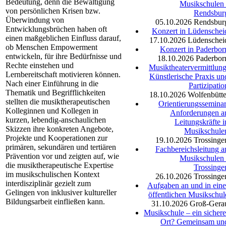
Bedeutung, denn die Bewältigung
Musikschulen 
von persönlichen Krisen bzw.
Rendsbur
Überwindung von
05.10.2026
Rendsbur
Entwicklungsbrüchen haben oft
Konzert in Lüdenschei
einen maßgeblichen Einfluss darauf,
17.10.2026
Lüdenschei
ob Menschen Empowerment
Konzert in Paderbor
entwickeln, für ihre Bedürfnisse und
18.10.2026
Paderbor
Rechte einstehen und
Musiktheatervermittlung
Lernbereitschaft motivieren können.
Künstlerische Praxis un
Nach einer Einführung in die
Partizipatio
Thematik und Begrifflichkeiten
18.10.2026
Wolfenbütte
stellten die musiktherapeutischen
Orientierungsseminar
Kolleginnen und Kollegen in
Anforderungen a
kurzen, lebendig-anschaulichen
Leitungskräfte i
Skizzen ihre konkreten Angebote,
Musikschule
Projekte und Kooperationen zur
19.10.2026
Trossinge
primären, sekundären und tertiären
Fachbereichsleitung a
Prävention vor und zeigten auf, wie
Musikschulen 
die musiktherapeutische Expertise
Trossinge
im musikschulischen Kontext
26.10.2026
Trossinge
interdisziplinär gezielt zum
Aufgaben an und in eine
Gelingen von inklusiver kultureller
öffentlichen Musikschul
Bildungsarbeit einfließen kann.
31.10.2026
Groß-Gera
Musikschule – ein sichere
Ort? Gemeinsam un