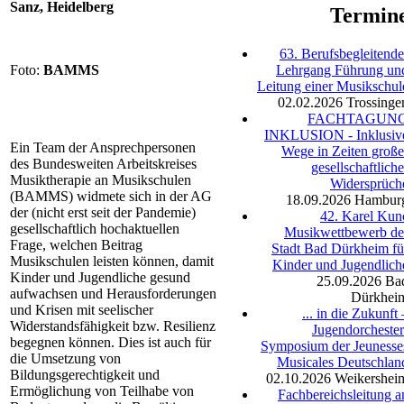
Sanz, Heidelberg
Termin
63. Berufsbegleitende
Lehrgang Führung un
Foto:
BAMMS
Leitung einer Musikschul
02.02.2026
Trossinge
FACHTAGUN
INKLUSION - Inklusiv
Ein Team der Ansprechpersonen
Wege in Zeiten große
des Bundesweiten Arbeitskreises
gesellschaftliche
Musiktherapie an Musikschulen
Widersprüch
(BAMMS) widmete sich in der AG
18.09.2026
Hambur
der (nicht erst seit der Pandemie)
42. Karel Kun
gesellschaftlich hochaktuellen
Musikwettbewerb de
Frage, welchen Beitrag
Stadt Bad Dürkheim fü
Musikschulen leisten können, damit
Kinder und Jugendlich
Kinder und Jugendliche gesund
25.09.2026
Ba
aufwachsen und Herausforderungen
Dürkhei
und Krisen mit seelischer
... in die Zukunft 
Widerstandsfähigkeit bzw. Resilienz
Jugendorchester
begegnen können. Dies ist auch für
Symposium der Jeunesse
die Umsetzung von
Musicales Deutschlan
Bildungsgerechtigkeit und
02.10.2026
Weikershei
Ermöglichung von Teilhabe von
Fachbereichsleitung a