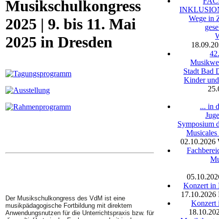
FA
Musikschulkongress
INKLUSION 
Wege in Z
2025 | 9. bis 11. Mai
gese
W
2025 in Dresden
18.09.2
42
Musikwet
Stadt Bad 
Kinder und
25.
... in
Juge
Symposium d
Musicales
02.10.2026
Fachbereic
Mu
05.10.202
Konzert in
17.10.2026
Der Musikschulkongress des VdM ist eine
Konzert 
musikpädagogische Fortbildung mit direktem
18.10.20
Anwendungsnutzen für die Unterrichtspraxis bzw. für