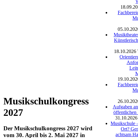
W
18.09.2
Fachbereic
Mu
05.10.202
Musiktheater
Künstlerisc
18.10.2026
Orientier
Anfor
Leit
M
19.10.202
Fachbereic
Mu
Musikschulkongress
26.10.202
Aufgaben an 
2027
öffentlichen
31.10.2026
Musikschule –
Der Musikschulkongress 2027 wird
Ort? Ge
achtsam Ha
vom 30. April bis 2. Mai 2027 in