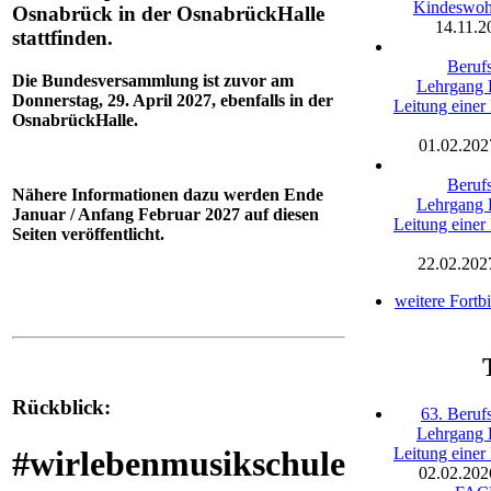
Kindeswoh
Osnabrück in der OsnabrückHalle
14.11.2
stattfinden.
Berufs
Die Bundesversammlung ist zuvor am
Lehrgang 
Donnerstag, 29. April 2027, ebenfalls in der
Leitung einer
OsnabrückHalle.
01.02.202
Berufs
Nähere Informationen dazu werden Ende
Lehrgang 
Januar / Anfang Februar 2027 auf diesen
Leitung einer
Seiten veröffentlicht.
22.02.202
weitere Fortb
Rückblick:
63. Beruf
Lehrgang 
Leitung einer
#wirlebenmusikschule
02.02.202