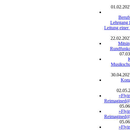
01.02.202
Berufs
Lehrgang 
Leitung einer
22.02.202
Mitsin
Rundfunkc
07.03
Musikschu
30.04.202
Konz
02.05.
»Flyi
Reimagined
05.06
»Flyi
Reimagined
05.06
»Flyi