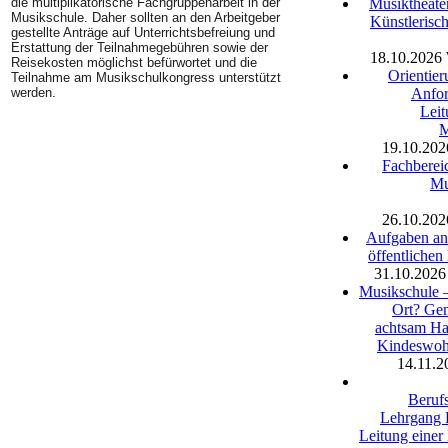
Musiktheater
die multiplikatorische Fachgruppenarbeit in der
Musikschule. Daher sollten an den Arbeitgeber
Künstlerisc
gestellte Anträge auf Unterrichtsbefreiung und
Erstattung der Teilnahmegebühren sowie der
18.10.2026
Reisekosten möglichst befürwortet und die
Orientier
Teilnahme am Musikschulkongress unterstützt
Anfor
werden.
Leit
M
19.10.202
Fachbereic
Mu
26.10.202
Aufgaben an 
öffentlichen
31.10.2026
Musikschule –
Ort? Ge
achtsam Ha
Kindeswoh
14.11.2
Berufs
Lehrgang 
Leitung einer