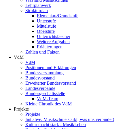
Was sind Musikschulen
Lehrplanwerk
Strukturplan
Elementar-/Grundstufe
Unterstufe
Mittelstufe
Oberstufe
Unterrichtsfaecher
Weitere Aufgaben
Erläuterungen
Zahlen und Fakten
VdM
VdM
Positionen und Erklärungen
Bundesversammlung
Bundesvorstand
Erweiterter Bundesvorstand
Landesverbände
Bundesgeschäftsstelle
VdM-Team
Kleine Chronik des VdM
Projekte
Projekte
Initiative: Musikschule stärkt, was uns verbindet!
Kultur macht stark - MusikLeben