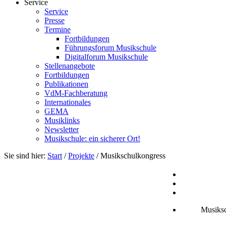
Service
Service
Presse
Termine
Fortbildungen
Führungsforum Musikschule
Digitalforum Musikschule
Stellenangebote
Fortbildungen
Publikationen
VdM-Fachberatung
Internationales
GEMA
Musiklinks
Newsletter
Musikschule: ein sicherer Ort!
Sie sind hier:
Start
/
Projekte
/
Musikschulkongress
Musiks