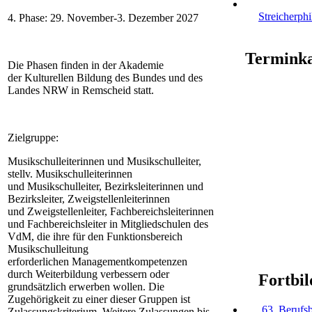
Streicherph
4. Phase: 29. November-3. Dezember 2027
Terminka
Die Phasen finden in der Akademie
der Kulturellen Bildung des Bundes und des
Landes NRW in Remscheid statt.
Zielgruppe:
Musikschulleiterinnen und Musikschulleiter,
stellv. Musikschulleiterinnen
und Musikschulleiter, Bezirksleiterinnen und
Bezirksleiter, Zweigstellenleiterinnen
und Zweigstellenleiter, Fachbereichsleiterinnen
und Fachbereichsleiter in Mitgliedschulen des
VdM, die ihre für den Funktionsbereich
Musikschulleitung
erforderlichen Managementkompetenzen
durch Weiterbildung verbessern oder
Fortbi
grundsätzlich erwerben wollen. Die
Zugehörigkeit zu einer dieser Gruppen ist
63. Berufsb
Zulassungskriterium. Weitere Zulassungen bis