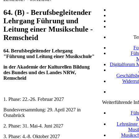
64. (B) - Berufsbegleitender
Lehrgang Führung und
Leitung einer Musikschule -
Remscheid
Te
Fo
64. Berufsbegleitender Lehrgang
Füh
"Führung und Leitung einer Musikschule"
M
Digitalforum 
in der Akademie der Kulturellen Bildung
des Bundes und des Landes NRW,
Geschäftsb
Remscheid
Widerru
1. Phase: 22.-26. Februar 2027
Weiterführende In
Bundesversammlung: 29. April 2027 in
Füh
Osnabrück
M
Lehrgänge 
2. Phase: 31. Mai-4. Juni 2027
Musi
Musiksch
3. Phase: 4.-8. Oktober 2027