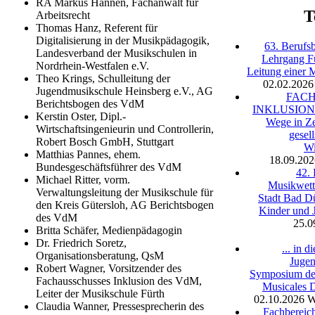
RA Markus Hannen, Fachanwalt für
T
Arbeitsrecht
Thomas Hanz, Referent für
Digitalisierung in der Musikpädagogik,
63. Berufsb
Landesverband der Musikschulen in
Lehrgang F
Nordrhein-Westfalen e.V.
Leitung einer 
Theo Krings, Schulleitung der
02.02.2026
Jugendmusikschule Heinsberg e.V., AG
FAC
Berichtsbogen des VdM
INKLUSION -
Kerstin Oster, Dipl.-
Wege in Ze
Wirtschaftsingenieurin und Controllerin,
gesell
Robert Bosch GmbH, Stuttgart
Wi
Matthias Pannes, ehem.
18.09.202
Bundesgeschäftsführer des VdM
42.
Michael Ritter, vorm.
Musikwett
Verwaltungsleitung der Musikschule für
Stadt Bad D
den Kreis Gütersloh, AG Berichtsbogen
Kinder und 
des VdM
25.0
Britta Schäfer, Medienpädagogin
Dr. Friedrich Soretz,
... in 
Organisationsberatung, QsM
Jugen
Robert Wagner, Vorsitzender des
Symposium der
Fachausschusses Inklusion des VdM,
Musicales 
Leiter der Musikschule Fürth
02.10.2026
W
Claudia Wanner, Pressesprecherin des
Fachbereich