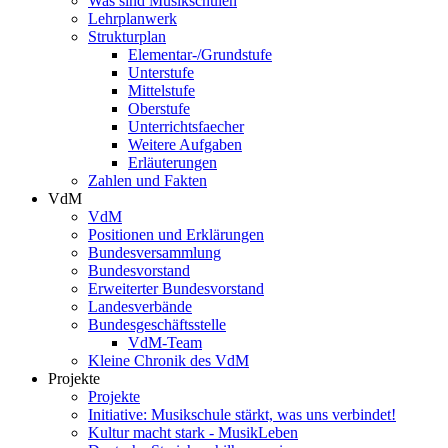
Was sind Musikschulen
Lehrplanwerk
Strukturplan
Elementar-/Grundstufe
Unterstufe
Mittelstufe
Oberstufe
Unterrichtsfaecher
Weitere Aufgaben
Erläuterungen
Zahlen und Fakten
VdM
VdM
Positionen und Erklärungen
Bundesversammlung
Bundesvorstand
Erweiterter Bundesvorstand
Landesverbände
Bundesgeschäftsstelle
VdM-Team
Kleine Chronik des VdM
Projekte
Projekte
Initiative: Musikschule stärkt, was uns verbindet!
Kultur macht stark - MusikLeben