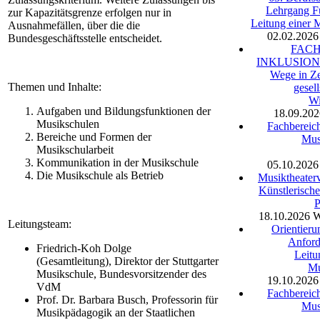
Lehrgang F
zur Kapazitätsgrenze erfolgen nur in
Leitung einer 
Ausnahmefällen, über die die
02.02.2026
Bundesgeschäftsstelle entscheidet.
FAC
INKLUSION -
Wege in Ze
Themen und Inhalte:
gesell
Wi
Aufgaben und Bildungsfunktionen der
18.09.202
Musikschulen
Fachbereich
Bereiche und Formen der
Mus
Musikschularbeit
Kommunikation in der Musikschule
05.10.2026
Die Musikschule als Betrieb
Musiktheaterv
Künstlerische
P
18.10.2026
W
Leitungsteam:
Orientieru
Anford
Friedrich-Koh Dolge
Leitu
(Gesamtleitung), Direktor der Stuttgarter
Mu
Musikschule, Bundesvorsitzender des
19.10.2026
VdM
Fachbereich
Prof. Dr. Barbara Busch, Professorin für
Mus
Musikpädagogik an der Staatlichen