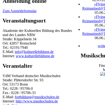
Anmeldung online
»Flyin
Reimagined@
Zum Anmeldeformular
05.06.
»Flyin
Veranstaltungsort
Reimagined@
05.06.
»Flyin
Akademie der Kulturellen Bildung des Bundes
Reimagined@
und des Landes NRW
06.06.
Straße: Küppelstein 34
Ort: 42857 Remscheid
weit
Tel.: 02191/7940
E-Mail:
info@kulturellebildung.de
Musiksch
Internet:
www.kulturellebildung.de
Veranstalter
Find
M
VdM Verband deutscher Musikschulen
Straße: Plittersdorfer Str. 93
Ort: 53173 Bonn
Tel.: 0228 / 95706-0
Fax.: 0228 / 95706-33
E-Mail:
fortbildung@musikschulen.de
Internet:
http://www.musikschulen.de