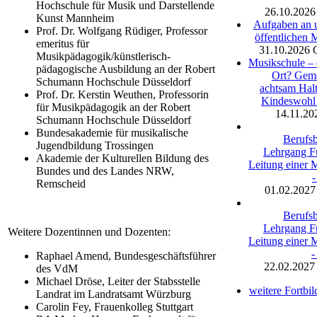
Hochschule für Musik und Darstellende
26.10.2026
Kunst Mannheim
Aufgaben an u
Prof. Dr. Wolfgang Rüdiger, Professor
öffentlichen 
emeritus für
31.10.2026
Musikpädagogik/künstlerisch-
Musikschule – e
pädagogische Ausbildung an der Robert
Ort? Gem
Schumann Hochschule Düsseldorf
achtsam Hal
Prof. Dr. Kerstin Weuthen, Professorin
Kindeswohl 
für Musikpädagogik an der Robert
14.11.20
Schumann Hochschule Düsseldorf
Bundesakademie für musikalische
Berufsb
Jugendbildung Trossingen
Lehrgang F
Akademie der Kulturellen Bildung des
Leitung einer 
Bundes und des Landes NRW,
-
Remscheid
01.02.2027
Berufsb
Lehrgang F
Weitere Dozentinnen und Dozenten:
Leitung einer 
-
Raphael Amend, Bundesgeschäftsführer
22.02.2027
des VdM
Michael Dröse, Leiter der Stabsstelle
weitere Fortbi
Landrat im Landratsamt Würzburg
Carolin Fey, Frauenkolleg Stuttgart