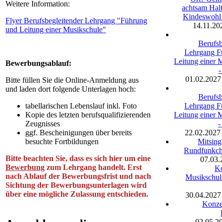
Weitere Information:
achtsam Hal
Kindeswohl 
Flyer Berufsbegleitender Lehrgang "Führung
14.11.20
und Leitung einer Musikschule"
Berufsb
Lehrgang F
Leitung einer 
Bewerbungsablauf:
-
01.02.2027
Bitte füllen Sie die Online-Anmeldung aus
und laden dort folgende Unterlagen hoch:
Berufsb
Lehrgang F
tabellarischen Lebenslauf inkl. Foto
Leitung einer 
Kopie des letzten berufsqualifizierenden
-
Zeugnisses
22.02.2027
ggf. Bescheinigungen über bereits
Mitsing
besuchte Fortbildungen
Rundfunkch
Bitte beachten Sie, dass es sich hier um eine
07.03.
Bewerbung
zum Lehrgang handelt. Erst
Ko
nach Ablauf der Bewerbungsfrist und nach
Musikschul
Sichtung der Bewerbungsunterlagen wird
über eine mögliche Zulassung entschieden.
30.04.2027
Konze
02.05.2