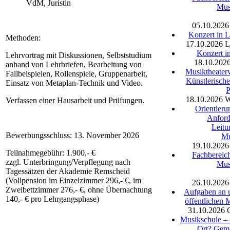
VdM, Juristin
Mus
05.10.2026
Konzert in 
Methoden:
17.10.2026
L
Konzert i
Lehrvortrag mit Diskussionen, Selbststudium
18.10.202
anhand von Lehrbriefen, Bearbeitung von
Musiktheaterv
Fallbeispielen, Rollenspiele, Gruppenarbeit,
Künstlerische
Einsatz von Metaplan-Technik und Video.
P
18.10.2026
W
Verfassen einer Hausarbeit und Prüfungen.
Orientieru
Anford
Leitu
Bewerbungsschluss: 13. November 2026
Mu
19.10.2026
Teilnahmegebühr: 1.900,- €
Fachbereich
zzgl. Unterbringung/Verpflegung nach
Mus
Tagessätzen der Akademie Remscheid
(Vollpension im Einzelzimmer 296,- €, im
26.10.2026
Zweibettzimmer 276,- €, ohne Übernachtung
Aufgaben an u
140,- € pro Lehrgangsphase)
öffentlichen 
31.10.2026
Musikschule – e
Ort? Gem