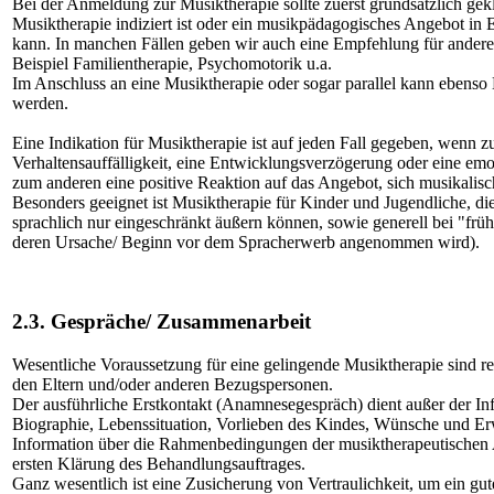
Bei der Anmeldung zur Musiktherapie sollte zuerst grundsätzlich gek
Musiktherapie indiziert ist oder ein musikpädagogisches Angebot i
kann. In manchen Fällen geben wir auch eine Empfehlung für ander
Beispiel Familientherapie, Psychomotorik u.a.
Im Anschluss an eine Musiktherapie oder sogar parallel kann ebenso 
werden.
Eine Indikation für Musiktherapie ist auf jeden Fall gegeben, wenn z
Verhaltensauffälligkeit, eine Entwicklungsverzögerung oder eine emo
zum anderen eine positive Reaktion auf das Angebot, sich musikalisc
Besonders geeignet ist Musiktherapie für Kinder und Jugendliche, die
sprachlich nur eingeschränkt äußern können, sowie generell bei "frü
deren Ursache/ Beginn vor dem Spracherwerb angenommen wird).
2.3. Gespräche/ Zusammenarbeit
Wesentliche Voraussetzung für eine gelingende Musiktherapie sind 
den Eltern und/oder anderen Bezugspersonen.
Der ausführliche Erstkontakt (Anamnesegespräch) dient außer der In
Biographie, Lebenssituation, Vorlieben des Kindes, Wünsche und E
Information über die Rahmenbedingungen der musiktherapeutischen 
ersten Klärung des Behandlungsauftrages.
Ganz wesentlich ist eine Zusicherung von Vertraulichkeit, um ein gut