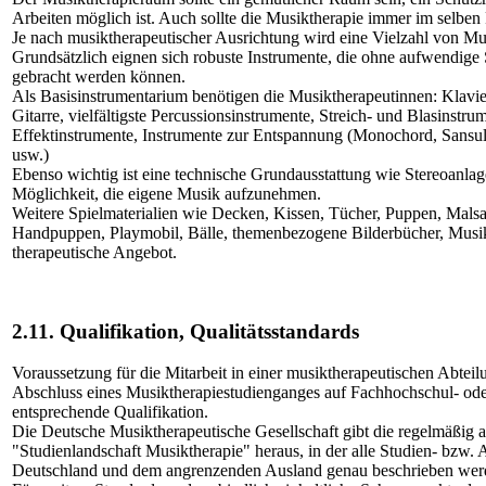
Arbeiten möglich ist. Auch sollte die Musiktherapie immer im selben
Je nach musiktherapeutischer Ausrichtung wird eine Vielzahl von M
Grundsätzlich eignen sich robuste Instrumente, die ohne aufwendige
gebracht werden können.
Als Basisinstrumentarium benötigen die Musiktherapeutinnen: Klavi
Gitarre, vielfältigste Percussionsinstrumente, Streich- und Blasinstr
Effektinstrumente, Instrumente zur Entspannung (Monochord, Sans
usw.)
Ebenso wichtig ist eine technische Grundausstattung wie Stereoanla
Möglichkeit, die eigene Musik aufzunehmen.
Weitere Spielmaterialien wie Decken, Kissen, Tücher, Puppen, Malsa
Handpuppen, Playmobil, Bälle, themenbezogene Bilderbücher, Musi
therapeutische Angebot.
2.11. Qualifikation, Qualitätsstandards
Voraussetzung für die Mitarbeit in einer musiktherapeutischen Abteil
Abschluss eines Musiktherapiestudienganges auf Fachhochschul- od
entsprechende Qualifikation.
Die Deutsche Musiktherapeutische Gesellschaft gibt die regelmäßig ak
"Studienlandschaft Musiktherapie" heraus, in der alle Studien- bzw.
Deutschland und dem angrenzenden Ausland genau beschrieben wer