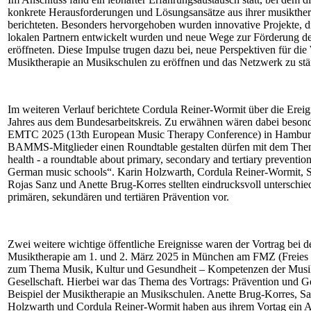
konkrete Herausforderungen und Lösungsansätze aus ihrer musikther
berichteten. Besonders hervorgehoben wurden innovative Projekte, 
lokalen Partnern entwickelt wurden und neue Wege zur Förderung de
eröffneten. Diese Impulse trugen dazu bei, neue Perspektiven für die
Musiktherapie an Musikschulen zu eröffnen und das Netzwerk zu stä
Im weiteren Verlauf berichtete Cordula Reiner-Wormit über die Erei
Jahres aus dem Bundesarbeitskreis. Zu erwähnen wären dabei beson
EMTC 2025 (13th European Music Therapy Conference) in Hamburg
BAMMS-Mitglieder einen Roundtable gestalten dürfen mit dem Them
health - a roundtable about primary, secondary and tertiary preventio
German music schools“. Karin Holzwarth, Cordula Reiner-Wormit, S
Rojas Sanz und Anette Brug-Korres stellten eindrucksvoll unterschied
primären, sekundären und tertiären Prävention vor.
Zwei weitere wichtige öffentliche Ereignisse waren der Vortrag bei 
Musiktherapie am 1. und 2. März 2025 in München am FMZ (Freie
zum Thema Musik, Kultur und Gesundheit – Kompetenzen der Musikt
Gesellschaft. Hierbei war das Thema des Vortrags: Prävention und 
Beispiel der Musiktherapie an Musikschulen. Anette Brug-Korres, Sa
Holzwarth und Cordula Reiner-Wormit haben aus ihrem Vortag ein Arti