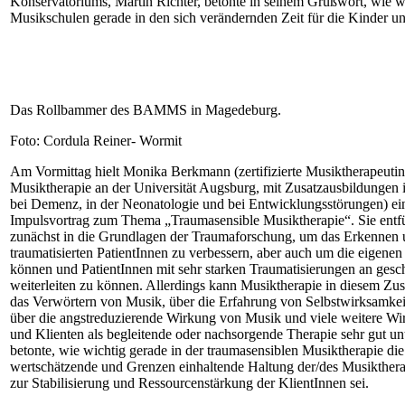
Konservatoriums, Martin Richter, betonte in seinem Grußwort, wie w
Musikschulen gerade in den sich verändernden Zeit für die Kinder un
Das Rollbammer des BAMMS in Magedeburg.
Foto: Cordula Reiner- Wormit
Am Vormittag hielt Monika Berkmann (zertifizierte Musiktherapeutin
Musiktherapie an der Universität Augsburg, mit Zusatzausbildungen 
bei Demenz, in der Neonatologie und bei Entwicklungsstörungen) ein
Impulsvortrag zum Thema „Traumasensible Musiktherapie“. Sie entf
zunächst in die Grundlagen der Traumaforschung, um das Erkennen 
traumatisierten PatientInnen zu verbessern, aber auch um die eigene
können und PatientInnen mit sehr starken Traumatisierungen an gesc
weiterleiten zu können. Allerdings kann Musiktherapie in diesem 
das Verwörtern von Musik, über die Erfahrung von Selbstwirksamkeit
über die angstreduzierende Wirkung von Musik und viele weitere Wi
und Klienten als begleitende oder nachsorgende Therapie sehr gut un
betonte, wie wichtig gerade in der traumasensiblen Musiktherapie di
wertschätzende und Grenzen einhaltende Haltung der/des Musikther
zur Stabilisierung und Ressourcenstärkung der KlientInnen sei.