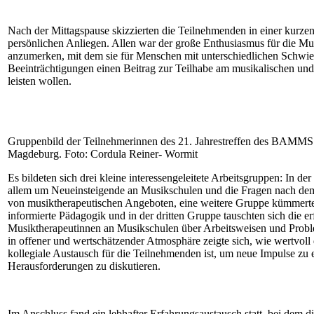
Nach der Mittagspause skizzierten die Teilnehmenden in einer kurzen
persönlichen Anliegen. Allen war der große Enthusiasmus für die M
anzumerken, mit dem sie für Menschen mit unterschiedlichen Schwie
Beeinträchtigungen einen Beitrag zur Teilhabe am musikalischen und
leisten wollen.
Gruppenbild der Teilnehmerinnen des 21. Jahrestreffen des BAMMS
Magdeburg. Foto: Cordula Reiner- Wormit
Es bildeten sich drei kleine interessengeleitete Arbeitsgruppen: In de
allem um Neueinsteigende an Musikschulen und die Fragen nach d
von musiktherapeutischen Angeboten, eine weitere Gruppe kümmerte
informierte Pädagogik und in der dritten Gruppe tauschten sich die e
Musiktherapeutinnen an Musikschulen über Arbeitsweisen und Probl
in offener und wertschätzender Atmosphäre zeigte sich, wie wertvoll
kollegiale Austausch für die Teilnehmenden ist, um neue Impulse zu
Herausforderungen zu diskutieren.
Im Anschluss fand ein lebhafter Erfahrungsaustausch statt, bei dem 