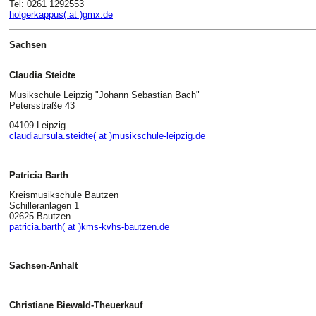
Tel: 0261 1292553
holgerkappus( at )gmx.de
Sachsen
Claudia Steidte
Musikschule Leipzig "Johann Sebastian Bach"
Petersstraße 43
04109 Leipzig
claudiaursula.steidte( at )musikschule-leipzig.de
Patricia Barth
Kreismusikschule Bautzen
Schilleranlagen 1
02625 Bautzen
patricia.barth( at )kms-kvhs-bautzen.de
Sachsen-Anhalt
Christiane Biewald-Theuerkauf