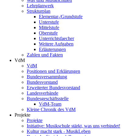
Was sind Musikschulen
Lehrplanwerk
Strukturplan
Elementar-/Grundstufe
Unterstufe
Mittelstufe
Oberstufe
Unterrichtsfaecher
Weitere Aufgaben
Erläuterungen
Zahlen und Fakten
VdM
VdM
Positionen und Erklärungen
Bundesversammlung
Bundesvorstand
Erweiterter Bundesvorstand
Landesverbände
Bundesgeschäftsstelle
VdM-Team
Kleine Chronik des VdM
Projekte
Projekte
Initiative: Musikschule stärkt, was uns verbindet!
Kultur macht stark - MusikLeben