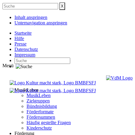
Inhalt anspringen
Unternavigation anspringen
Startseite
Hilfe
Presse
Datenschutz
Impressum
Menü
MusikLeben
MusikLeben
Zielgruppen
Bündnisbildung
Förderformate
Fördersummen
Häufig gestellte Fragen
Kinderschutz
Förderung