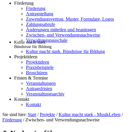
Förderung
Förderung
Antragstellung
Zuwendungsvertrag, Muster, Formulare, Logos
Zahlungsabrufe
Änderungen mitteilen und beantragen
Zwischen- und Verwendungsnachweise
Verwaltungspauschale
Kultur macht stark.
Bündnisse für Bildung
Kultur macht stark. Bündnisse für Bildung
Projektideen
Projektideen
Praxisbeispiele
Broschüren
Fristen & Termine
Veranstaltungen
Antragsfristen
Veranstaltungsarchiv
Kontakt
Kontakt
Sie sind hier:
Start
/
Projekte
/
Kultur macht stark - MusikLeben
/
Förderung
/
Zwischen- und Verwendungsnachweise