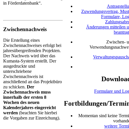
in Förderdatenbank“.
Antragstell
Zuwendungsvertrag, Must
Formulare, Lo
Zahlungsabr
Änderungen mitteilen 
Zwischennachweis
beantra
Die Erstellung eines
Zwischen- 
Zwischennachweises erfolgt bei
Verwendungsnachwe
jahresübergreifenden Projekten.
Der Nachweis wird über das
Verwaltungspausch
Kumasta-System erstellt. Der
ausgedruckte und
unterschriebene
Zwischennachweis ist
Downloa
anschließend an das Projektbüro
zu schicken.
Der
Formulare und Lo
Zwischennachweis muss
innerhalb der ersten 8
Fortbildungen/Termi
Wochen des neuen
Kalenderjahres eingereicht
werden
(beachten Sie hierbei
Momentan sind keine Term
die Vorgaben zur Einreichung).
vorhand
weitere Term