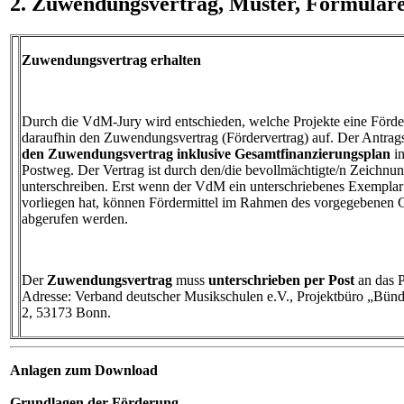
2. Zuwendungsvertrag, Muster, Formulare
Zuwendungsvertrag erhalten
Durch die VdM-Jury wird entschieden, welche Projekte eine Förde
daraufhin den Zuwendungsvertrag (Fördervertrag) auf. Der Antragst
den Zuwendungsvertrag inklusive Gesamtfinanzierungsplan
i
Postweg. Der Vertrag ist durch den/die bevollmächtigte/n Zeichnun
unterschreiben. Erst wenn der VdM ein unterschriebenes Exempla
vorliegen hat, können Fördermittel im Rahmen des vorgegebenen 
abgerufen werden.
Der
Zuwendungsvertrag
muss
unterschrieben per Post
an das 
Adresse: Verband deutscher Musikschulen e.V., Projektbüro „Bünd
2, 53173 Bonn.
Anlagen zum Download
Grundlagen der Förderung