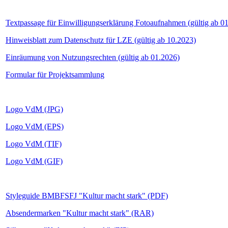
Textpassage für Einwilligungserklärung Fotoaufnahmen (gültig ab 0
Hinweisblatt zum Datenschutz für LZE (gültig ab 10.2023)
Einräumung von Nutzungsrechten (gültig ab 01.2026)
Formular für Projektsammlung
Logo VdM (JPG)
Logo VdM (EPS)
Logo VdM (TIF)
Logo VdM (GIF)
Styleguide BMBFSFJ "Kultur macht stark" (PDF)
Absendermarken "Kultur macht stark" (RAR)