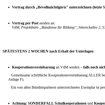
Ver
trag
durch „Bevollmächtigte/n" unterzeichnen (letzte S
Vertrag per Post
senden an:
VdM, Projektbüro „Bündnisse für Bildung“, Simrockallee 2, 
SPÄTESTENS 2 WOCHEN nach Erhalt der Unterlagen
Kooperationsvereinbarung
an VdM senden
– falls noch ni
Gemeinsame schriftliche Kooperationsvereinbarung ALLER betei
Anlage F).
Ein von allen Bündnispartnern unterzeichnetes Exemplar ist pe
Achtung: SONDERFALL Schulkooperationen
und
Kooper