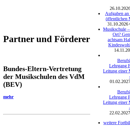
26.10.202
Aufgaben an 
öffentlichen
31.10.2026
Musikschule – 
Ort? Gem
Partner und Förderer
achtsam Ha
Kindeswohl
14.11.2
Berufs
Lehrgang 
Bundes-Eltern-Vertretung
Leitung einer
der Musikschulen des VdM
01.02.202
(BEV)
Berufs
mehr
Lehrgang 
Leitung einer
22.02.202
weitere Fortb