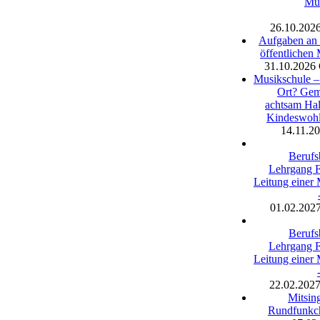
Mus
26.10.202
Aufgaben an 
öffentlichen
31.10.2026
Musikschule – 
Ort? Gem
achtsam Ha
Kindeswohl
14.11.2
Berufs
Lehrgang 
Leitung einer
01.02.202
Berufs
Lehrgang 
Leitung einer
22.02.202
Mitsin
Rundfunkch