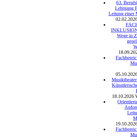
63. Berufs
Lehrgang 
Leitung einer
02.02.202
FAC
INKLUSION -
Wege in Z
gesel
W
18.09.20
Fachbereic
Mus
05.10.202
Musiktheater
Künstlerisch
18.10.2026
Orientier
Anfor
Leitu
M
19.10.202
Fachbereic
Mus