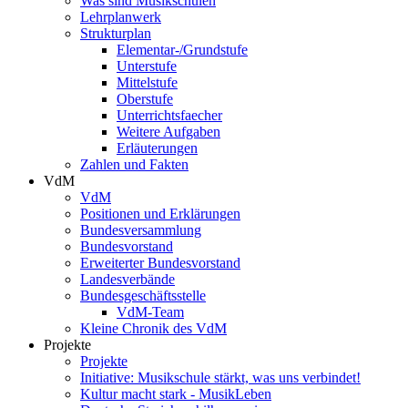
Was sind Musikschulen
Lehrplanwerk
Strukturplan
Elementar-/Grundstufe
Unterstufe
Mittelstufe
Oberstufe
Unterrichtsfaecher
Weitere Aufgaben
Erläuterungen
Zahlen und Fakten
VdM
VdM
Positionen und Erklärungen
Bundesversammlung
Bundesvorstand
Erweiterter Bundesvorstand
Landesverbände
Bundesgeschäftsstelle
VdM-Team
Kleine Chronik des VdM
Projekte
Projekte
Initiative: Musikschule stärkt, was uns verbindet!
Kultur macht stark - MusikLeben