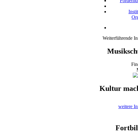
Fördernd
Inst
Org
Weiterführende I
Musiksch
Fin
Kultur mach
weitere I
Fortbi