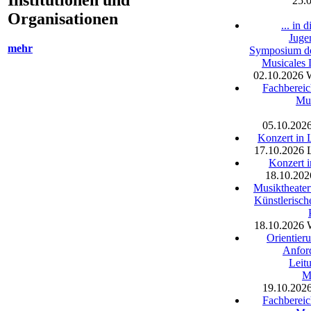
Institutionen und
25.
Organisationen
... in 
Juge
mehr
Symposium de
Musicales 
02.10.2026
Fachbereic
Mus
05.10.202
Konzert in 
17.10.2026
Konzert 
18.10.202
Musiktheater
Künstlerisch
18.10.2026
Orientier
Anfor
Leitu
M
19.10.202
Fachbereic