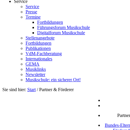
Service
Service
Presse
Termine
Fortbildungen
Führungsforum Musikschule
Digitalforum Musikschule
Stellenangebote
Fortbildungen
Publikationen
VdM-Fachberatung
Internationales
GEMA
Musiklinks
Newsletter
Musikschule: ein sicherer Ort!
Sie sind hier:
Start
/
Partner & Förderer
Partne
Bundes-Elter