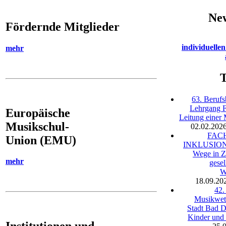
New
Fördernde Mitglieder
individuelle
mehr
63. Berufs
Lehrgang 
Europäische
Leitung einer
Musikschul-
02.02.202
FAC
Union (EMU)
INKLUSION -
Wege in Z
mehr
gesel
W
18.09.20
42.
Musikwet
Stadt Bad D
Kinder und 