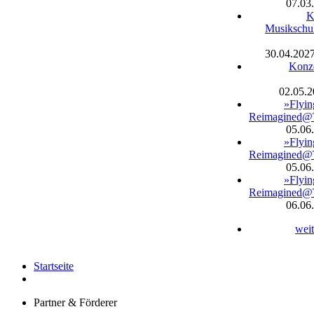
07.03
K
Musikschul
30.04.202
Konze
02.05.
»Flyin
Reimagined@
05.06
»Flyin
Reimagined@
05.06
»Flyin
Reimagined@
06.06
wei
Startseite
Partner & Förderer