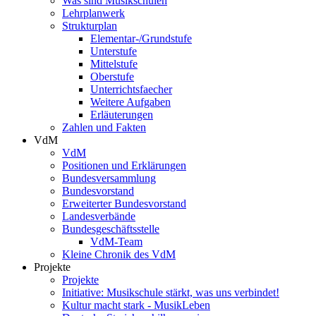
Was sind Musikschulen
Lehrplanwerk
Strukturplan
Elementar-/Grundstufe
Unterstufe
Mittelstufe
Oberstufe
Unterrichtsfaecher
Weitere Aufgaben
Erläuterungen
Zahlen und Fakten
VdM
VdM
Positionen und Erklärungen
Bundesversammlung
Bundesvorstand
Erweiterter Bundesvorstand
Landesverbände
Bundesgeschäftsstelle
VdM-Team
Kleine Chronik des VdM
Projekte
Projekte
Initiative: Musikschule stärkt, was uns verbindet!
Kultur macht stark - MusikLeben