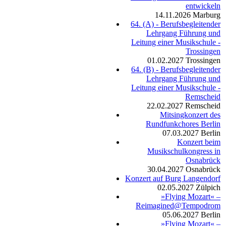
entwickeln
14.11.2026
Marburg
64. (A) - Berufsbegleitender
Lehrgang Führung und
Leitung einer Musikschule -
Trossingen
01.02.2027
Trossingen
64. (B) - Berufsbegleitender
Lehrgang Führung und
Leitung einer Musikschule -
Remscheid
22.02.2027
Remscheid
Mitsingkonzert des
Rundfunkchores Berlin
07.03.2027
Berlin
Konzert beim
Musikschulkongress in
Osnabrück
30.04.2027
Osnabrück
Konzert auf Burg Langendorf
02.05.2027
Zülpich
»Flying Mozart« –
Reimagined@Tempodrom
05.06.2027
Berlin
»Flying Mozart« –