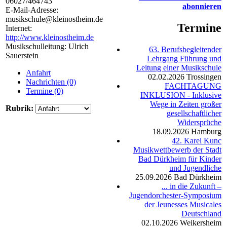
06027/464743
abonnieren
E-Mail-Adresse:
musikschule@kleinostheim.de
Termine
Internet:
http://www.kleinostheim.de
Musikschulleitung: Ulrich
63. Berufsbegleitender
Sauerstein
Lehrgang Führung und
Leitung einer Musikschule
Anfahrt
02.02.2026
Trossingen
Nachrichten (0)
FACHTAGUNG
Termine (0)
INKLUSION - Inklusive
Wege in Zeiten großer
Rubrik:
gesellschaftlicher
Widersprüche
18.09.2026
Hamburg
42. Karel Kunc
Musikwettbewerb der Stadt
Bad Dürkheim für Kinder
und Jugendliche
25.09.2026
Bad Dürkheim
... in die Zukunft –
Jugendorchester-Symposium
der Jeunesses Musicales
Deutschland
02.10.2026
Weikersheim