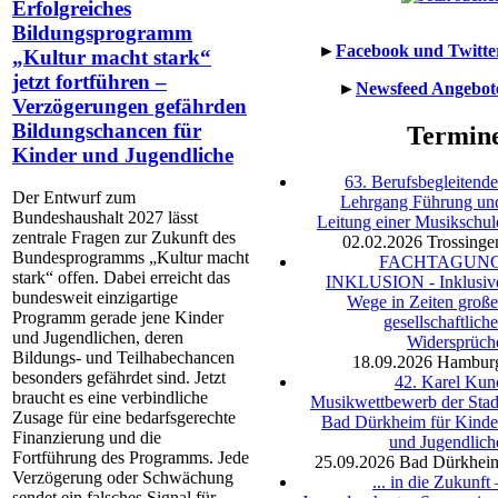
Erfolgreiches
Bildungsprogramm
►
Facebook und Twitte
„Kultur macht stark“
jetzt fortführen –
►
Newsfeed Angebot
Verzögerungen gefährden
Bildungschancen für
Termin
Kinder und Jugendliche
63. Berufsbegleitende
Der Entwurf zum
Lehrgang Führung un
Bundeshaushalt 2027 lässt
Leitung einer Musikschul
zentrale Fragen zur Zukunft des
02.02.2026
Trossinge
Bundesprogramms „Kultur macht
FACHTAGUN
stark“ offen. Dabei erreicht das
INKLUSION - Inklusiv
bundesweit einzigartige
Wege in Zeiten große
Programm gerade jene Kinder
gesellschaftliche
und Jugendlichen, deren
Widersprüch
Bildungs- und Teilhabechancen
18.09.2026
Hambur
besonders gefährdet sind. Jetzt
42. Karel Kun
braucht es eine verbindliche
Musikwettbewerb der Stad
Zusage für eine bedarfsgerechte
Bad Dürkheim für Kinde
Finanzierung und die
und Jugendlich
Fortführung des Programms. Jede
25.09.2026
Bad Dürkhei
Verzögerung oder Schwächung
... in die Zukunft 
sendet ein falsches Signal für