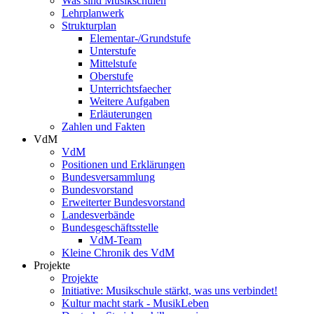
Was sind Musikschulen
Lehrplanwerk
Strukturplan
Elementar-/Grundstufe
Unterstufe
Mittelstufe
Oberstufe
Unterrichtsfaecher
Weitere Aufgaben
Erläuterungen
Zahlen und Fakten
VdM
VdM
Positionen und Erklärungen
Bundesversammlung
Bundesvorstand
Erweiterter Bundesvorstand
Landesverbände
Bundesgeschäftsstelle
VdM-Team
Kleine Chronik des VdM
Projekte
Projekte
Initiative: Musikschule stärkt, was uns verbindet!
Kultur macht stark - MusikLeben