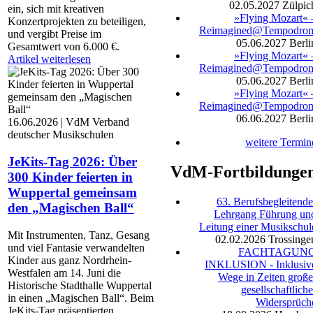
02.05.2027
Zülpic
ein, sich mit kreativen
»Flying Mozart« 
Konzertprojekten zu beteiligen,
Reimagined@Tempodro
und vergibt Preise im
05.06.2027
Berli
Gesamtwert von 6.000 €.
»Flying Mozart« 
Artikel weiterlesen
Reimagined@Tempodro
05.06.2027
Berli
»Flying Mozart« 
Reimagined@Tempodro
06.06.2027
Berli
16.06.2026 | VdM Verband
deutscher Musikschulen
weitere Termin
JeKits-Tag 2026: Über
VdM-Fortbildunge
300 Kinder feierten in
Wuppertal gemeinsam
63. Berufsbegleitende
den „Magischen Ball“
Lehrgang Führung un
Leitung einer Musikschul
Mit Instrumenten, Tanz, Gesang
02.02.2026
Trossinge
und viel Fantasie verwandelten
FACHTAGUN
Kinder aus ganz Nordrhein-
INKLUSION - Inklusiv
Westfalen am 14. Juni die
Wege in Zeiten große
Historische Stadthalle Wuppertal
gesellschaftliche
in einen „Magischen Ball“. Beim
Widersprüch
JeKits-Tag präsentierten