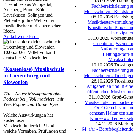
18.09.2026
Hambur
Ensembles aus Wuppertal,
Fachbereichsleitung a
Arnsberg, Bonn, Köln,
Musikschulen - Rendsbur
Leverkusen, Solingen und
05.10.2026
Rendsbur
Plettenberg ihre Welt voller
Musiktheatervermittlung
musikalischer und tänzerischer
Künstlerische Praxis un
Ideen.
Partizipatio
Artikel weiterlesen
18.10.2026
Wolfenbütte
Orientierungsseminar
Anforderungen a
10.06.2026 | VdM Verband
Leitungskräfte i
deutscher Musikschulen
Musikschule
19.10.2026
Trossinge
(Kostenlose) Musikschule
Fachbereichsleitung a
in Luxemburg und
Musikschulen - Trossinge
26.10.2026
Trossinge
Slowenien
Aufgaben an und in eine
öffentlichen Musikschul
#70 – Neuer Musikpädagogik-
31.10.2026
Groß-Gera
Podcast bei „Voll motiviert" mit
Musikschule – ein sichere
Yves Popow und Daniel Eyer
Ort? Gemeinsam un
achtsam Haltungen zu
Welche Auswirkungen hat
Kindeswohl entwickel
kostenloser
14.11.2026
Marbur
Musikschulunterricht? Und
64. (A) - Berufsbegleitende
welche Vorgaben, Prüfungen und