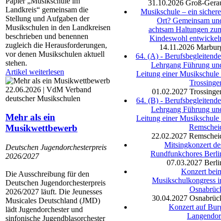
Papier „Musikschule im
31.10.2026
Groß-Gera
Landkreis“ gemeinsam die
Musikschule – ein sichere
Stellung und Aufgaben der
Ort? Gemeinsam un
Musikschulen in den Landkreisen
achtsam Haltungen zu
beschrieben und benennen
Kindeswohl entwickel
zugleich die Herausforderungen,
14.11.2026
Marbur
vor denen Musikschulen aktuell
64. (A) - Berufsbegleitende
stehen.
Lehrgang Führung un
Artikel weiterlesen
Leitung einer Musikschule 
Trossinge
22.06.2026 | VdM Verband
01.02.2027
Trossinge
deutscher Musikschulen
64. (B) - Berufsbegleitende
Lehrgang Führung un
Mehr als ein
Leitung einer Musikschule 
Musikwettbewerb
Remschei
22.02.2027
Remschei
Mitsingkonzert de
Deutschen Jugendorchesterpreis
Rundfunkchores Berli
2026/2027
07.03.2027
Berli
Konzert bei
Die Ausschreibung für den
Musikschulkongress i
Deutschen Jugendorchesterpreis
Osnabrüc
2026/2027 läuft. Die Jeunesses
30.04.2027
Osnabrüc
Musicales Deutschland (JMD)
Konzert auf Bur
lädt Jugendorchester und
Langendor
sinfonische Jugendblasorchester