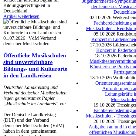
Jugendorchester-Symposiu
Bildungsgerechtigkeit in
der Jeunesses Musicale
Deutschland.
Deutschlan
Artikel weiterlesen
02.10.2026
Weikershei
Fachbereichsleitung a
Musikschulen - Rendsbur
05.10.2026
Rendsbur
01.07.2026 | VdM Verband
Konzert in Lüdenschei
deutscher Musikschulen
17.10.2026
Lüdenschei
Konzert in Paderbor
Öffentliche Musikschulen
18.10.2026
Paderbor
Musiktheatervermittlung
sind unverzichtbare
Künstlerische Praxis un
Bildungs- und Kulturorte
Partizipatio
in den Landkreisen
18.10.2026
Wolfenbütte
Orientierungsseminar
Deutscher Landkreistag und
Anforderungen a
Verband deutscher Musikschulen
Leitungskräfte i
legen gemeinsames Papier
Musikschule
„Musikschule im Landkreis“ vor
19.10.2026
Trossinge
Fachbereichsleitung a
Der Deutsche Landkreistag
Musikschulen - Trossinge
(DLT) und der Verband
26.10.2026
Trossinge
deutscher Musikschulen (VdM)
Aufgaben an und in eine
haben in dem gemeinsamen
öffentlichen Musikschul