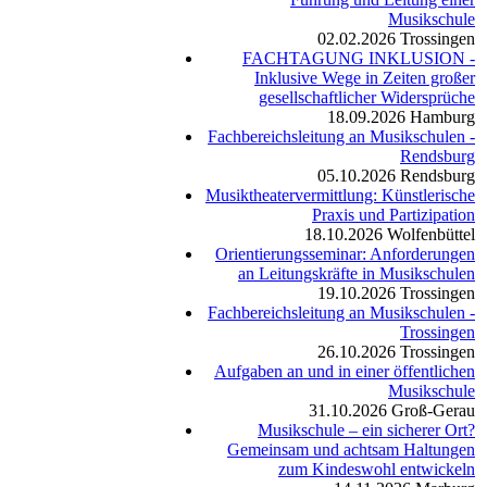
Musikschule
02.02.2026
Trossingen
FACHTAGUNG INKLUSION -
Inklusive Wege in Zeiten großer
gesellschaftlicher Widersprüche
18.09.2026
Hamburg
Fachbereichsleitung an Musikschulen -
Rendsburg
05.10.2026
Rendsburg
Musiktheatervermittlung: Künstlerische
Praxis und Partizipation
18.10.2026
Wolfenbüttel
Orientierungsseminar: Anforderungen
an Leitungskräfte in Musikschulen
19.10.2026
Trossingen
Fachbereichsleitung an Musikschulen -
Trossingen
26.10.2026
Trossingen
Aufgaben an und in einer öffentlichen
Musikschule
31.10.2026
Groß-Gerau
Musikschule – ein sicherer Ort?
Gemeinsam und achtsam Haltungen
zum Kindeswohl entwickeln