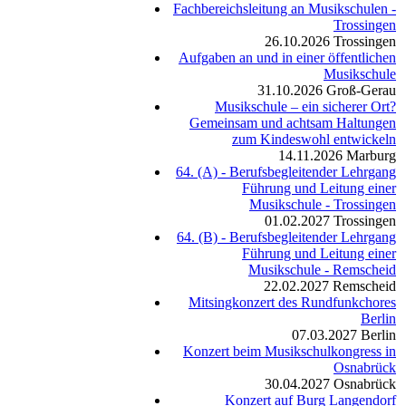
Fachbereichsleitung an Musikschulen -
Trossingen
26.10.2026
Trossingen
Aufgaben an und in einer öffentlichen
Musikschule
31.10.2026
Groß-Gerau
Musikschule – ein sicherer Ort?
Gemeinsam und achtsam Haltungen
zum Kindeswohl entwickeln
14.11.2026
Marburg
64. (A) - Berufsbegleitender Lehrgang
Führung und Leitung einer
Musikschule - Trossingen
01.02.2027
Trossingen
64. (B) - Berufsbegleitender Lehrgang
Führung und Leitung einer
Musikschule - Remscheid
22.02.2027
Remscheid
Mitsingkonzert des Rundfunkchores
Berlin
07.03.2027
Berlin
Konzert beim Musikschulkongress in
Osnabrück
30.04.2027
Osnabrück
Konzert auf Burg Langendorf