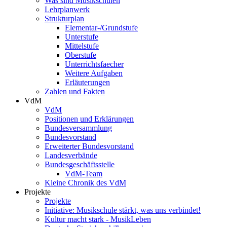
Was sind Musikschulen
Lehrplanwerk
Strukturplan
Elementar-/Grundstufe
Unterstufe
Mittelstufe
Oberstufe
Unterrichtsfaecher
Weitere Aufgaben
Erläuterungen
Zahlen und Fakten
VdM
VdM
Positionen und Erklärungen
Bundesversammlung
Bundesvorstand
Erweiterter Bundesvorstand
Landesverbände
Bundesgeschäftsstelle
VdM-Team
Kleine Chronik des VdM
Projekte
Projekte
Initiative: Musikschule stärkt, was uns verbindet!
Kultur macht stark - MusikLeben