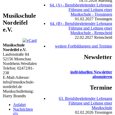
14.11.2026
Marburg
64. (A) - Berufsbegleitender Lehrgang
Führung und Leitung einer
Musikschule - Trossingen
Musikschule
01.02.2027
Trossingen
Nordeifel
64. (B) - Berufsbegleitender Lehrgang
Führung und Leitung einer
e.V.
Musikschule - Remscheid
22.02.2027
Remscheid
Musikschule
weitere Fortbildungen und Termine
Nordeifel e.V.
Laufenstraße 84
Newsletter
52156
Monschau
Nordrhein-Westfalen
Telefon:
02472/81-
individuellen Newsletter
238
abonnieren
E-Mail-Adresse:
info@musikschule-
Termine
nordeifel.de
Musikschulleitung:
Harry Brandts
63. Berufsbegleitender Lehrgang
Führung und Leitung einer
Anfahrt
Musikschule
Nachrichten
02.02.2026
Trossingen
(0)