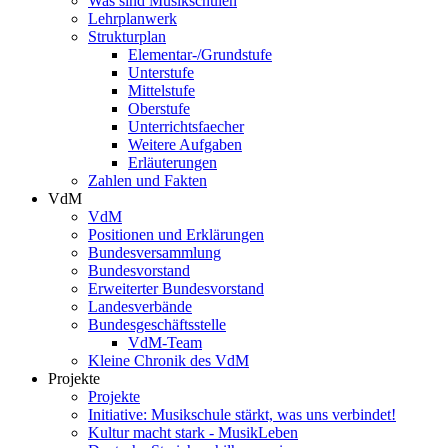
Was sind Musikschulen
Lehrplanwerk
Strukturplan
Elementar-/Grundstufe
Unterstufe
Mittelstufe
Oberstufe
Unterrichtsfaecher
Weitere Aufgaben
Erläuterungen
Zahlen und Fakten
VdM
VdM
Positionen und Erklärungen
Bundesversammlung
Bundesvorstand
Erweiterter Bundesvorstand
Landesverbände
Bundesgeschäftsstelle
VdM-Team
Kleine Chronik des VdM
Projekte
Projekte
Initiative: Musikschule stärkt, was uns verbindet!
Kultur macht stark - MusikLeben