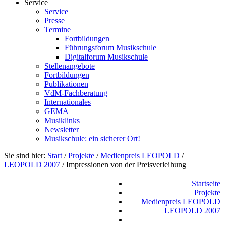
Service
Service
Presse
Termine
Fortbildungen
Führungsforum Musikschule
Digitalforum Musikschule
Stellenangebote
Fortbildungen
Publikationen
VdM-Fachberatung
Internationales
GEMA
Musiklinks
Newsletter
Musikschule: ein sicherer Ort!
Sie sind hier:
Start
/
Projekte
/
Medienpreis LEOPOLD
/
LEOPOLD 2007
/
Impressionen von der Preisverleihung
Startseite
Projekte
Medienpreis LEOPOLD
LEOPOLD 2007