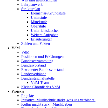
Was sind Musikschulen
Lehrplanwerk
Strukturplan
Elementar-/Grundstufe
Unterstufe
Mittelstufe
Oberstufe
Unterrichtsfaecher
Weitere Aufgaben
Erläuterungen
Zahlen und Fakten
VdM
VdM
Positionen und Erklärungen
Bundesversammlung
Bundesvorstand
Erweiterter Bundesvorstand
Landesverbände
Bundesgeschäftsstelle
VdM-Team
Kleine Chronik des VdM
Projekte
Projekte
Initiative: Musikschule stärkt, was uns verbindet!
Kultur macht stark - MusikLeben