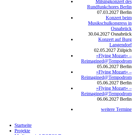
Mitsingkonzert des
Rundfunkchores Berlin
07.03.2027
Berlin
Konzert beim
Musikschulkongress in
Osnabrück
30.04.2027
Osnabrück
Konzert auf Burg
Langendorf
02.05.2027
Zülpich
»Flying Mozart« –
Reimagined@Tempodrom
05.06.2027
Berlin
»Flying Mozart« –
Reimagined@Tempodrom
05.06.2027
Berlin
»Flying Mozart« –
Reimagined@Tempodrom
06.06.2027
Berlin
weitere Termine
Startseite
Projekte