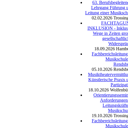
63. Berufsbegleiten
Lehrgang Führung 
Leitung einer Musiksch
02.02.2026
Trossin
FACHTAGU
INKLUSION - Inklus
Wege in Zeiten gro
gesellschaftlic
Widersprü
18.09.2026
Hamb
Fachbereichsleitung
Musikschule
Rendsb
05.10.2026
Rendsb
Musiktheatervermittlu
Künstlerische Praxis 
Partizipat
18.10.2026
Wolfenbüt
Orientierungssemin
Anforderungen
Leitungskräfte
Musikschu
19.10.2026
Trossin
Fachbereichsleitung
Musikschule