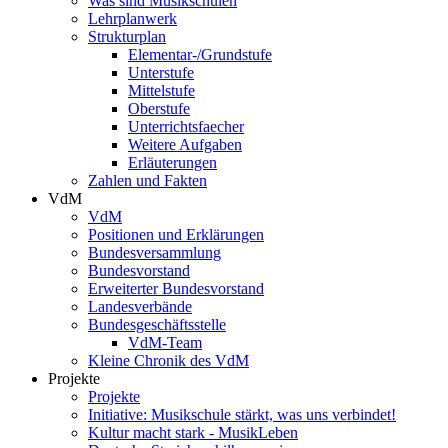
Was sind Musikschulen
Lehrplanwerk
Strukturplan
Elementar-/Grundstufe
Unterstufe
Mittelstufe
Oberstufe
Unterrichtsfaecher
Weitere Aufgaben
Erläuterungen
Zahlen und Fakten
VdM
VdM
Positionen und Erklärungen
Bundesversammlung
Bundesvorstand
Erweiterter Bundesvorstand
Landesverbände
Bundesgeschäftsstelle
VdM-Team
Kleine Chronik des VdM
Projekte
Projekte
Initiative: Musikschule stärkt, was uns verbindet!
Kultur macht stark - MusikLeben