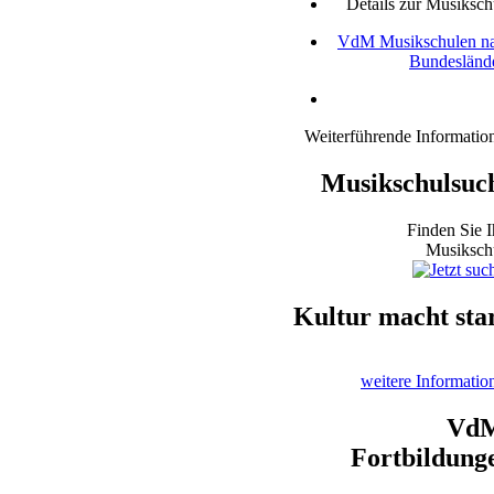
Details zur Musiksch
VdM Musikschulen n
Bundesländ
Weiterführende Informatio
Musikschulsuc
Finden Sie I
Musiksch
Kultur macht sta
weitere Informatio
Vd
Fortbildung