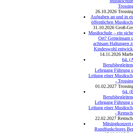
Musikschule
Trossin
26.10.2026
Trossin
Aufgaben an und in ei
öffentlichen Musiksch
31.10.2026
Groß-Ge
Musikschule – ein siche
Ort? Gemeinsam 
achtsam Haltungen 
Kindeswohl entwick
14.11.2026
Marb
64. (A
Berufsbegleiten
Lehrgang Führung 
Leitung einer Musiksch
- Trossin
01.02.2027
Trossin
64. (B
Berufsbegleiten
Lehrgang Führung 
Leitung einer Musiksch
- Remsch
22.02.2027
Remsch
Mitsingkonzert 
Rundfunkchores Ber