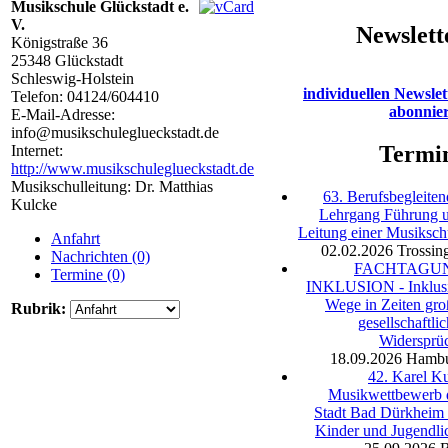
Musikschule Glückstadt e.
V.
Newslett
Königstraße 36
25348
Glückstadt
Schleswig-Holstein
individuellen Newslet
Telefon:
04124/604410
abonnie
E-Mail-Adresse:
info@musikschuleglueckstadt.de
Termi
Internet:
http://www.musikschuleglueckstadt.de
Musikschulleitung: Dr. Matthias
63. Berufsbegleiten
Kulcke
Lehrgang Führung 
Leitung einer Musiksch
Anfahrt
02.02.2026
Trossin
Nachrichten (0)
FACHTAGU
Termine (0)
INKLUSION - Inklus
Wege in Zeiten gro
Rubrik:
gesellschaftlic
Widersprü
18.09.2026
Hamb
42. Karel K
Musikwettbewerb 
Stadt Bad Dürkheim 
Kinder und Jugendli