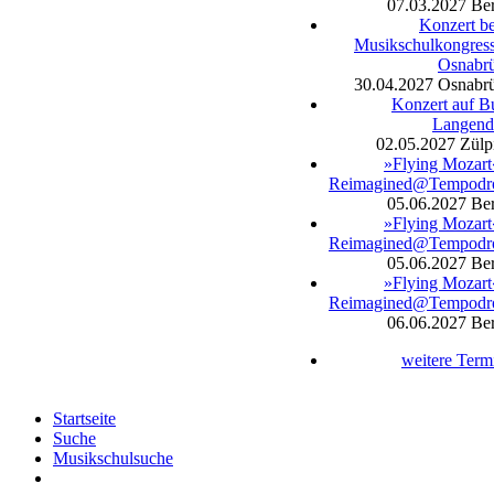
07.03.2027
Ber
Konzert b
Musikschulkongress
Osnabr
30.04.2027
Osnabr
Konzert auf B
Langend
02.05.2027
Zülp
»Flying Mozart
Reimagined@Tempod
05.06.2027
Ber
»Flying Mozart
Reimagined@Tempod
05.06.2027
Ber
»Flying Mozart
Reimagined@Tempod
06.06.2027
Ber
weitere Term
Startseite
Suche
Musikschulsuche