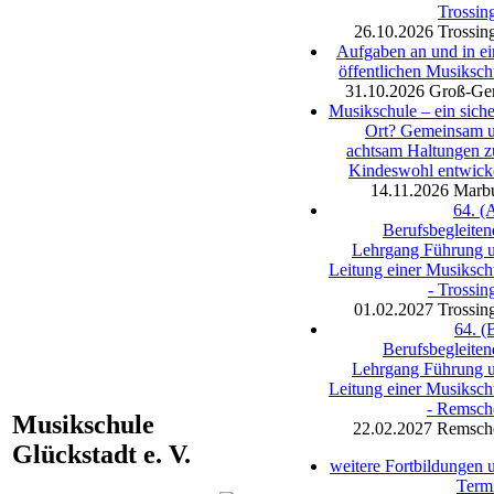
Trossin
26.10.2026
Trossin
Aufgaben an und in ei
öffentlichen Musiksch
31.10.2026
Groß-Ge
Musikschule – ein siche
Ort? Gemeinsam 
achtsam Haltungen 
Kindeswohl entwick
14.11.2026
Marb
64. (A
Berufsbegleiten
Lehrgang Führung 
Leitung einer Musiksch
- Trossin
01.02.2027
Trossin
64. (B
Berufsbegleiten
Lehrgang Führung 
Leitung einer Musiksch
- Remsch
Musikschule
22.02.2027
Remsch
Glückstadt e. V.
weitere Fortbildungen 
Term