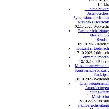
25.09.2026
Dürkh
... in die Zukun
Jugendorchest
Symposium der Jeunes
Musicales Deutschl
02.10.2026
Weikersh
Fachbereichsleitung
Musikschule
Rendsb
05.10.2026
Rendsb
Konzert in Lüdensch
17.10.2026
Lüdensch
Konzert in Paderb
18.10.2026
Paderb
Musiktheatervermittlu
Künstlerische Praxis 
Partizipat
18.10.2026
Wolfenbüt
Orientierungssemin
Anforderungen
Leitungskräfte
Musikschu
19.10.2026
Trossin
Fachbereichsleitung