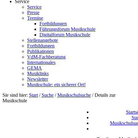
Service
Service
Presse
Termine
Fortbildungen
Führungsforum Musikschule
Digitalforum Musikschule
Stellenangebote
Fortbildungen
Publikationen
VdM-Fachberatung
Internationales
GEMA
Musiklinks
Newsletter
Musikschule: ein sicherer Ort!
Sie sind hier:
Start
/
Suche
/
Musikschulsuche
/
Details zur
Musikschule
Starts
Su
Musikschulsu