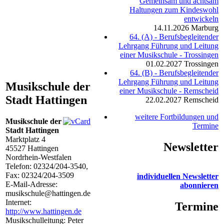
Gemeinsam und achtsam
Haltungen zum Kindeswohl
entwickeln
14.11.2026
Marburg
64. (A) - Berufsbegleitender
Lehrgang Führung und Leitung
einer Musikschule - Trossingen
01.02.2027
Trossingen
64. (B) - Berufsbegleitender
Lehrgang Führung und Leitung
Musikschule der
einer Musikschule - Remscheid
Stadt Hattingen
22.02.2027
Remscheid
weitere Fortbildungen und
Musikschule der
Termine
Stadt Hattingen
Marktplatz 4
Newsletter
45527
Hattingen
Nordrhein-Westfalen
Telefon:
02324/204-3540
,
Fax: 02324/204-3509
individuellen Newsletter
E-Mail-Adresse:
abonnieren
musikschule@hattingen.de
Internet:
Termine
http://www.hattingen.de
Musikschulleitung: Peter