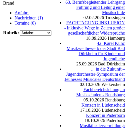
63. Berufsbegleitender Lehrgang
Brand
Führung und Leitung einer
Musikschule
Anfahrt
02.02.2026
Trossingen
Nachrichten (1)
FACHTAGUNG INKLUSION
Termine (0)
- Inklusive Wege in Zeiten großer
Rubrik:
gesellschaftlicher Widersprüche
18.09.2026
Hamburg
42. Karel Kunc
Musikwettbewerb der Stadt Bad
Dürkheim für Kinder und
Jugendliche
25.09.2026
Bad Dürkheim
... in die Zukunft –
Jugendorchester-Symposium der
Jeunesses Musicales Deutschland
02.10.2026
Weikersheim
Fachbereichsleitung an
Musikschulen - Rendsburg
05.10.2026
Rendsburg
Konzert in Lüdenscheid
17.10.2026
Lüdenscheid
Konzert in Paderborn
18.10.2026
Paderborn
Musiktheatervermittlung: