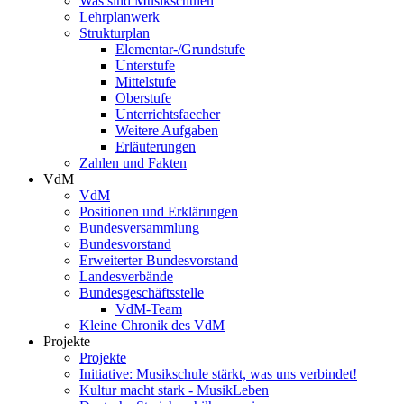
Was sind Musikschulen
Lehrplanwerk
Strukturplan
Elementar-/Grundstufe
Unterstufe
Mittelstufe
Oberstufe
Unterrichtsfaecher
Weitere Aufgaben
Erläuterungen
Zahlen und Fakten
VdM
VdM
Positionen und Erklärungen
Bundesversammlung
Bundesvorstand
Erweiterter Bundesvorstand
Landesverbände
Bundesgeschäftsstelle
VdM-Team
Kleine Chronik des VdM
Projekte
Projekte
Initiative: Musikschule stärkt, was uns verbindet!
Kultur macht stark - MusikLeben