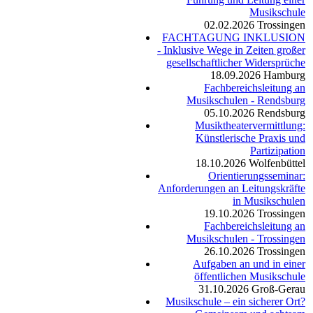
Musikschule
02.02.2026
Trossingen
FACHTAGUNG INKLUSION
- Inklusive Wege in Zeiten großer
gesellschaftlicher Widersprüche
18.09.2026
Hamburg
Fachbereichsleitung an
Musikschulen - Rendsburg
05.10.2026
Rendsburg
Musiktheatervermittlung:
Künstlerische Praxis und
Partizipation
18.10.2026
Wolfenbüttel
Orientierungsseminar:
Anforderungen an Leitungskräfte
in Musikschulen
19.10.2026
Trossingen
Fachbereichsleitung an
Musikschulen - Trossingen
26.10.2026
Trossingen
Aufgaben an und in einer
öffentlichen Musikschule
31.10.2026
Groß-Gerau
Musikschule – ein sicherer Ort?