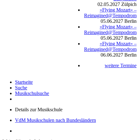
02.05.2027
Zülpich
»Flying Mozart« –
Reimagined@Tempodrom
05.06.2027
Berlin
»Flying Mozart« –
Reimagined@Tempodrom
05.06.2027
Berlin
»Flying Mozart« –
Reimagined@Tempodrom
06.06.2027
Berlin
weitere Termine
Startseite
Suche
Musikschulsuche
Details zur Musikschule
VdM Musikschulen nach Bundesländern