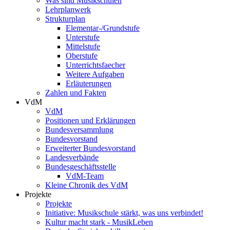
Was sind Musikschulen
Lehrplanwerk
Strukturplan
Elementar-/Grundstufe
Unterstufe
Mittelstufe
Oberstufe
Unterrichtsfaecher
Weitere Aufgaben
Erläuterungen
Zahlen und Fakten
VdM
VdM
Positionen und Erklärungen
Bundesversammlung
Bundesvorstand
Erweiterter Bundesvorstand
Landesverbände
Bundesgeschäftsstelle
VdM-Team
Kleine Chronik des VdM
Projekte
Projekte
Initiative: Musikschule stärkt, was uns verbindet!
Kultur macht stark - MusikLeben