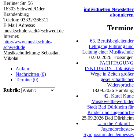
Berliner Str. 56
16303
Schwedt/Oder
individuellen Newsletter
Brandenburg
abonnieren
Telefon:
03332/266311
E-Mail-Adresse:
Termine
musikschule.stadt@schwedt.de
Internet:
63. Berufsbegleitender
http://www.musikschule-
Lehrgang Führung und
schwedt.de
Leitung einer Musikschule
Musikschulleitung: Sebastian
02.02.2026
Trossingen
Mikolai
FACHTAGUNG
INKLUSION - Inklusive
Anfahrt
Wege in Zeiten großer
Nachrichten (0)
gesellschaftlicher
Termine (0)
Widersprüche
Rubrik:
18.09.2026
Hamburg
42. Karel Kunc
Musikwettbewerb der
Stadt Bad Dürkheim für
Kinder und Jugendliche
25.09.2026
Bad Dürkheim
... in die Zukunft –
Jugendorchester-
Symposium der Jeunesses