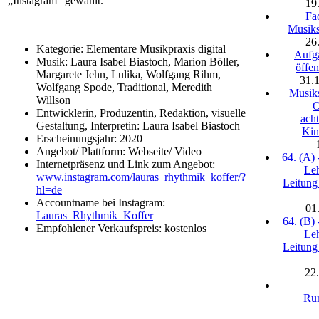
„Instagram“ gewählt.
19
Fa
Musiks
26
Kategorie: Elementare Musikpraxis digital
Aufga
Musik: Laura Isabel Biastoch, Marion Böller,
öffe
Margarete Jehn, Lulika, Wolfgang Rihm,
31.
Wolfgang Spode, Traditional, Meredith
Musiks
Willson
O
Entwicklerin, Produzentin, Redaktion, visuelle
ach
Gestaltung, Interpretin: Laura Isabel Biastoch
Kin
Erscheinungsjahr: 2020
Angebot/ Plattform: Webseite/ Video
64. (A) 
Internetpräsenz und Link zum Angebot:
Le
www.instagram.com/lauras_rhythmik_koffer/?
Leitung
hl=de
Accountname bei Instagram:
01
Lauras_Rhythmik_Koffer
64. (B) 
Empfohlener Verkaufspreis: kostenlos
Le
Leitung
22
Run