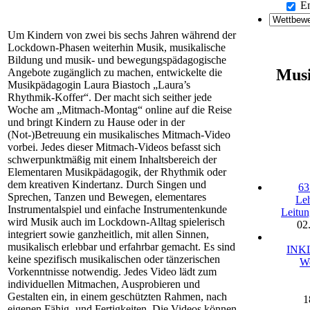
Em
Um Kindern von zwei bis sechs Jahren während der
Lockdown-Phasen weiterhin Musik, musikalische
Bildung und musik- und bewegungspädagogische
Musi
Angebote zugänglich zu machen, entwickelte die
Musikpädagogin Laura Biastoch „Laura’s
Rhythmik-Koffer“. Der macht sich seither jede
Woche am „Mitmach-Montag“ online auf die Reise
und bringt Kindern zu Hause oder in der
(Not-)Betreuung ein musikalisches Mitmach-Video
vorbei. Jedes dieser Mitmach-Videos befasst sich
schwerpunktmäßig mit einem Inhaltsbereich der
Elementaren Musikpädagogik, der Rhythmik oder
dem kreativen Kindertanz. Durch Singen und
63
Sprechen, Tanzen und Bewegen, elementares
Le
Instrumentalspiel und einfache Instrumentenkunde
Leitun
wird Musik auch im Lockdown-Alltag spielerisch
02
integriert sowie ganzheitlich, mit allen Sinnen,
musikalisch erlebbar und erfahrbar gemacht. Es sind
INKL
keine spezifisch musikalischen oder tänzerischen
We
Vorkenntnisse notwendig. Jedes Video lädt zum
individuellen Mitmachen, Ausprobieren und
Gestalten ein, in einem geschützten Rahmen, nach
1
eigenen Fähig- und Fertigkeiten. Die Videos können