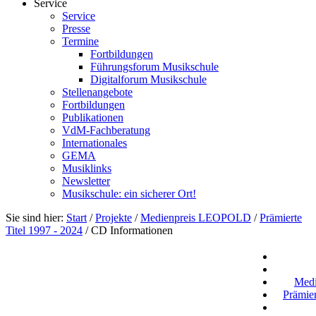
Service
Service
Presse
Termine
Fortbildungen
Führungsforum Musikschule
Digitalforum Musikschule
Stellenangebote
Fortbildungen
Publikationen
VdM-Fachberatung
Internationales
GEMA
Musiklinks
Newsletter
Musikschule: ein sicherer Ort!
Sie sind hier:
Start
/
Projekte
/
Medienpreis LEOPOLD
/
Prämierte
Titel 1997 - 2024
/
CD Informationen
Med
Prämier