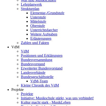
Was sind Musikschulen
Lehrplanwerk
Strukturplan
Elementar-/Grundstufe
Unterstufe
Mittelstufe
Oberstufe
Unterrichtsfaecher
Weitere Aufgaben
Erläuterungen
Zahlen und Fakten
VdM
VdM
Positionen und Erklärungen
Bundesversammlung
Bundesvorstand
Erweiterter Bundesvorstand
Landesverbände
Bundesgeschäftsstelle
VdM-Team
Kleine Chronik des VdM
Projekte
Projekte
Initiative: Musikschule stärkt, was uns verbindet!
Kultur macht stark - MusikLeben