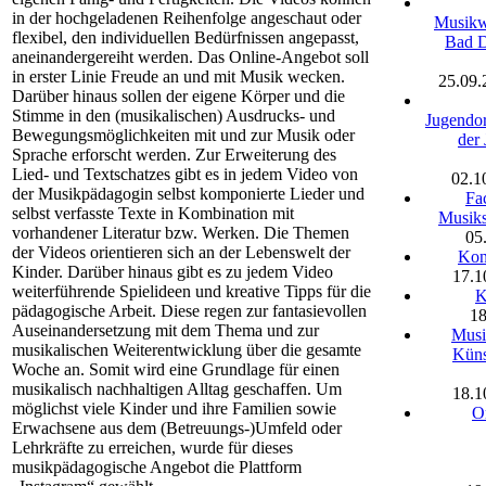
in der hochgeladenen Reihenfolge angeschaut oder
Musikw
flexibel, den individuellen Bedürfnissen angepasst,
Bad D
aneinandergereiht werden. Das Online-Angebot soll
in erster Linie Freude an und mit Musik wecken.
25.09.
Darüber hinaus sollen der eigene Körper und die
Stimme in den (musikalischen) Ausdrucks- und
Jugendo
Bewegungsmöglichkeiten mit und zur Musik oder
der
Sprache erforscht werden. Zur Erweiterung des
Lied- und Textschatzes gibt es in jedem Video von
02.1
der Musikpädagogin selbst komponierte Lieder und
Fa
selbst verfasste Texte in Kombination mit
Musiks
vorhandener Literatur bzw. Werken. Die Themen
05
der Videos orientieren sich an der Lebenswelt der
Kon
Kinder. Darüber hinaus gibt es zu jedem Video
17.1
weiterführende Spielideen und kreative Tipps für die
K
pädagogische Arbeit. Diese regen zur fantasievollen
18
Auseinandersetzung mit dem Thema und zur
Musi
musikalischen Weiterentwicklung über die gesamte
Küns
Woche an. Somit wird eine Grundlage für einen
musikalisch nachhaltigen Alltag geschaffen. Um
18.1
möglichst viele Kinder und ihre Familien sowie
O
Erwachsene aus dem (Betreuungs-)Umfeld oder
Lehrkräfte zu erreichen, wurde für dieses
musikpädagogische Angebot die Plattform