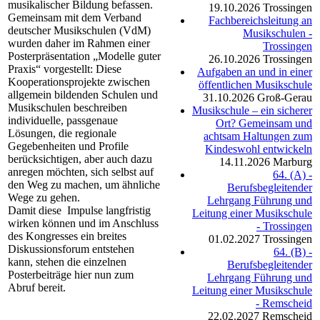
musikalischer Bildung befassen.
19.10.2026
Trossingen
Gemeinsam mit dem Verband
Fachbereichsleitung an
deutscher Musikschulen (VdM)
Musikschulen -
wurden daher im Rahmen einer
Trossingen
Posterpräsentation „Modelle guter
26.10.2026
Trossingen
Praxis“ vorgestellt: Diese
Aufgaben an und in einer
Kooperationsprojekte zwischen
öffentlichen Musikschule
allgemein bildenden Schulen und
31.10.2026
Groß-Gerau
Musikschulen beschreiben
Musikschule – ein sicherer
individuelle, passgenaue
Ort? Gemeinsam und
Lösungen, die regionale
achtsam Haltungen zum
Gegebenheiten und Profile
Kindeswohl entwickeln
berücksichtigen, aber auch dazu
14.11.2026
Marburg
anregen möchten, sich selbst auf
64. (A) -
den Weg zu machen, um ähnliche
Berufsbegleitender
Wege zu gehen.
Lehrgang Führung und
Damit diese Impulse langfristig
Leitung einer Musikschule
wirken können und im Anschluss
- Trossingen
des Kongresses ein breites
01.02.2027
Trossingen
Diskussionsforum entstehen
64. (B) -
kann, stehen die einzelnen
Berufsbegleitender
Posterbeiträge hier nun zum
Lehrgang Führung und
Abruf bereit.
Leitung einer Musikschule
- Remscheid
22.02.2027
Remscheid