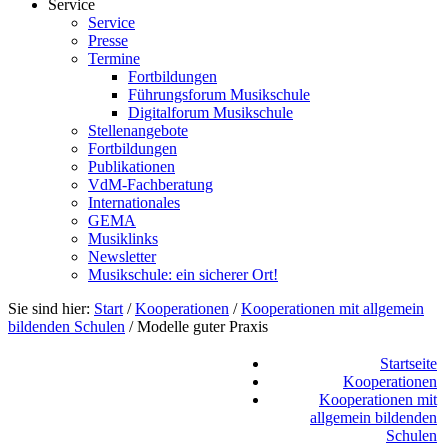
Service
Service
Presse
Termine
Fortbildungen
Führungsforum Musikschule
Digitalforum Musikschule
Stellenangebote
Fortbildungen
Publikationen
VdM-Fachberatung
Internationales
GEMA
Musiklinks
Newsletter
Musikschule: ein sicherer Ort!
Sie sind hier:
Start
/
Kooperationen
/
Kooperationen mit allgemein
bildenden Schulen
/
Modelle guter Praxis
Startseite
Kooperationen
Kooperationen mit
allgemein bildenden
Schulen