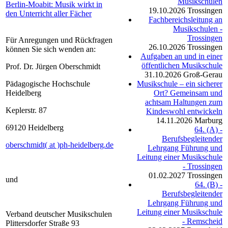
Musikschulen
Berlin-Moabit: Musik wirkt in
19.10.2026
Trossingen
den Unterricht aller Fächer
Fachbereichsleitung an
Musikschulen -
Trossingen
Für Anregungen und Rückfragen
26.10.2026
Trossingen
können Sie sich wenden an:
Aufgaben an und in einer
öffentlichen Musikschule
Prof. Dr. Jürgen Oberschmidt
31.10.2026
Groß-Gerau
Pädagogische Hochschule
Musikschule – ein sicherer
Heidelberg
Ort? Gemeinsam und
achtsam Haltungen zum
Keplerstr. 87
Kindeswohl entwickeln
14.11.2026
Marburg
69120 Heidelberg
64. (A) -
Berufsbegleitender
oberschmidt( at )ph-heidelberg.de
Lehrgang Führung und
Leitung einer Musikschule
- Trossingen
01.02.2027
Trossingen
und
64. (B) -
Berufsbegleitender
Lehrgang Führung und
Leitung einer Musikschule
Verband deutscher Musikschulen
- Remscheid
Plittersdorfer Straße 93