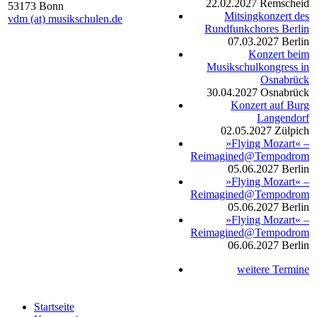
22.02.2027
Remscheid
53173 Bonn
Mitsingkonzert des
vdm (at) musikschulen.de
Rundfunkchores Berlin
07.03.2027
Berlin
Konzert beim
Musikschulkongress in
Osnabrück
30.04.2027
Osnabrück
Konzert auf Burg
Langendorf
02.05.2027
Zülpich
»Flying Mozart« –
Reimagined@Tempodrom
05.06.2027
Berlin
»Flying Mozart« –
Reimagined@Tempodrom
05.06.2027
Berlin
»Flying Mozart« –
Reimagined@Tempodrom
06.06.2027
Berlin
weitere Termine
Startseite