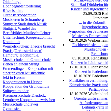
Musikwettbewerb der
Oldenburg:
Stadt Bad Dürkheim für
Hochbegabtenförderung
Kinder und Jugendliche
Rüsselsheim:
25.09.2026
Bad
Orchesterkooperation
Dürkheim
Musizieren in Schramberg
... in die Zukunft –
Stuttgart: Stark durch Musik
Jugendorchester-
Stuttgart: Wandel des
Symposium der Jeunesses
Berufsbildes Musikschullehrer
Musicales Deutschland
Unterhaching: Kooperation mit
02.10.2026
Weikersheim
Kontinuität
Fachbereichsleitung an
Wermelskirchen: Theorie braucht
Musikschulen -
Praxis (Orchesterklassen)
Rendsburg
Hamburg: Hochschule,
05.10.2026
Rendsburg
Musikschule und Grundschule
Konzert in Lüdenscheid
ziehen an einem Strang
17.10.2026
Lüdenscheid
Emmendingen: Kooperation mit
Konzert in Paderborn
einer privaten Musikschule
18.10.2026
Paderborn
Jeki in Hessen
Musiktheatervermittlung:
Kooperationen in Hessen
Künstlerische Praxis und
Kooperation der Grundschule
Partizipation
Sulingen mit der
18.10.2026
Wolfenbüttel
Kreismusikschule Diepholz
Orientierungsseminar:
Leonberg: Kooperation zwischen
Anforderungen an
Musikschule und zwei
Leitungskräfte in
Gymnasien