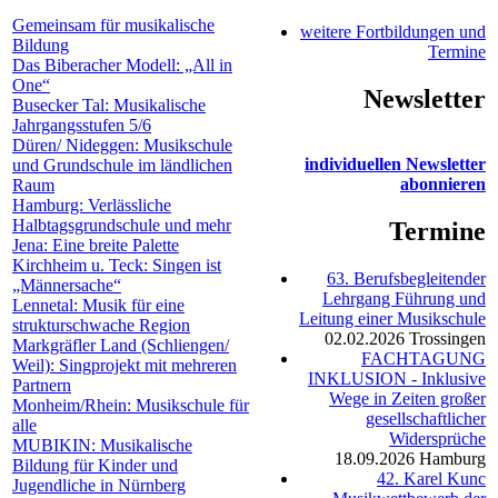
Gemeinsam für musikalische
weitere Fortbildungen und
Bildung
Termine
Das Biberacher Modell: „All in
One“
Newsletter
Busecker Tal: Musikalische
Jahrgangsstufen 5/6
Düren/ Nideggen: Musikschule
individuellen Newsletter
und Grundschule im ländlichen
abonnieren
Raum
Hamburg: Verlässliche
Halbtagsgrundschule und mehr
Termine
Jena: Eine breite Palette
Kirchheim u. Teck: Singen ist
63. Berufsbegleitender
„Männersache“
Lehrgang Führung und
Lennetal: Musik für eine
Leitung einer Musikschule
strukturschwache Region
02.02.2026
Trossingen
Markgräfler Land (Schliengen/
FACHTAGUNG
Weil): Singprojekt mit mehreren
INKLUSION - Inklusive
Partnern
Wege in Zeiten großer
Monheim/Rhein: Musikschule für
gesellschaftlicher
alle
Widersprüche
MUBIKIN: Musikalische
18.09.2026
Hamburg
Bildung für Kinder und
42. Karel Kunc
Jugendliche in Nürnberg