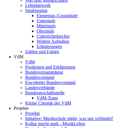
Was sind Musikschulen
Lehrplanwerk
Strukturplan
Elementar-/Grundstufe
Unterstufe
Mittelstufe
Oberstufe
Unterrichtsfaecher
Weitere Aufgaben
Erläuterungen
Zahlen und Fakten
VdM
VdM
Positionen und Erklärungen
Bundesversammlung
Bundesvorstand
Erweiterter Bundesvorstand
Landesverbände
Bundesgeschäftsstelle
VdM-Team
Kleine Chronik des VdM
Projekte
Projekte
Initiative: Musikschule stärkt, was uns verbindet!
Kultur macht stark - MusikLeben