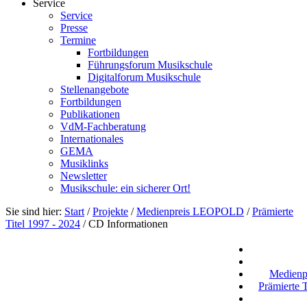
Service
Service
Presse
Termine
Fortbildungen
Führungsforum Musikschule
Digitalforum Musikschule
Stellenangebote
Fortbildungen
Publikationen
VdM-Fachberatung
Internationales
GEMA
Musiklinks
Newsletter
Musikschule: ein sicherer Ort!
Sie sind hier:
Start
/
Projekte
/
Medienpreis LEOPOLD
/
Prämierte
Titel 1997 - 2024
/
CD Informationen
Medien
Prämierte T