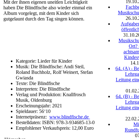
19.10
Mit der ihnen eigenen uneitlen Leichtigkeit
Fachbe
haben Die Blindfische also wieder einmal ein
Musikschul
Album vorgelegt, mit dem Kinder sich
26.10
gutgelaunt durch den Tag singen können.
Aufgaben
öffentli
31.10.2
Musikschul
Ort?
achtsa
Kindes
Kategorie: Lieder für Kinder
14.
Musik: Die Blindfische: Andi Steil,
64. (A) - B
Roland Buchholz, Rolf Weinert, Stefan
Lehrga
Gwiasda
Leitung ein
Texte: Die Blindfische
Interpreten: Die Blindfische
01.02
Verlag und Produktion: Knallfrosch
64. (B) - B
Musik, Oldenburg
Lehrga
Erscheinungsjahr: 2021
Leitung ein
Spieldauer: 56‘10
Internetpräsenz:
www.blindfische.de
22.02.
Bestelldaten: ISBN: 978-3-934685-13-0
Mi
Empfohlener Verkaufspreis: 12,00 Euro
Rundfu
0