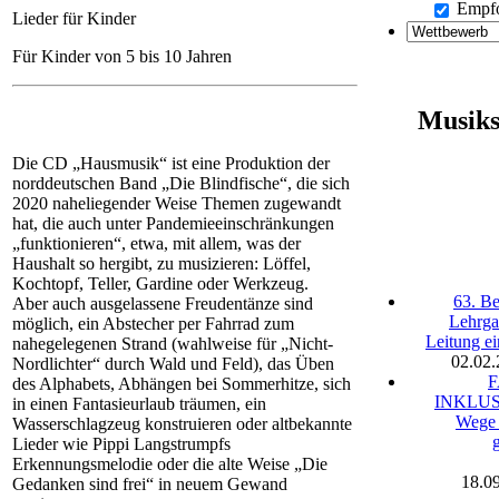
Empf
Lieder für Kinder
Für Kinder von 5 bis 10 Jahren
Musiks
Die CD „Hausmusik“ ist eine Produktion der
norddeutschen Band „Die Blindfische“, die sich
2020 naheliegender Weise Themen zugewandt
hat, die auch unter Pandemieeinschränkungen
„funktionieren“, etwa, mit allem, was der
Haushalt so hergibt, zu musizieren: Löffel,
Kochtopf, Teller, Gardine oder Werkzeug.
63. Be
Aber auch ausgelassene Freudentänze sind
Lehrga
möglich, ein Abstecher per Fahrrad zum
Leitung e
nahegelegenen Strand (wahlweise für „Nicht-
02.02
Nordlichter“ durch Wald und Feld), das Üben
des Alphabets, Abhängen bei Sommerhitze, sich
INKLUSI
in einen Fantasieurlaub träumen, ein
Wege 
Wasserschlagzeug konstruieren oder altbekannte
g
Lieder wie Pippi Langstrumpfs
Erkennungsmelodie oder die alte Weise „Die
18.0
Gedanken sind frei“ in neuem Gewand