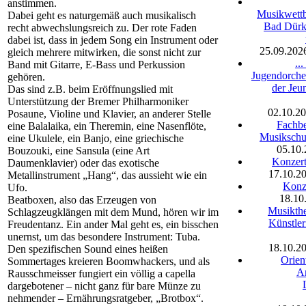
anstimmen.
Musikwettb
Dabei geht es naturgemäß auch musikalisch
Bad Dürk
recht abwechslungsreich zu. Der rote Faden
dabei ist, dass in jedem Song ein Instrument oder
25.09.202
gleich mehrere mitwirken, die sonst nicht zur
..
Band mit Gitarre, E-Bass und Perkussion
Jugendorch
gehören.
der Jeu
Das sind z.B. beim Eröffnungslied mit
Unterstützung der Bremer Philharmoniker
02.10.2
Posaune, Violine und Klavier, an anderer Stelle
Fachbe
eine Balalaika, ein Theremin, eine Nasenflöte,
Musikschu
eine Ukulele, ein Banjo, eine griechische
05.10
Bouzouki, eine Sansula (eine Art
Konzert
Daumenklavier) oder das exotische
17.10.2
Metallinstrument „Hang“, das aussieht wie ein
Konze
Ufo.
18.10
Beatboxen, also das Erzeugen von
Musikthe
Schlagzeugklängen mit dem Mund, hören wir im
Künstler
Freudentanz. Ein ander Mal geht es, ein bisschen
unernst, um das besondere Instrument: Tuba.
18.10.2
Den spezifischen Sound eines heißen
Orien
Sommertages kreieren Boomwhackers, und als
A
Rausschmeisser fungiert ein völlig a capella
dargebotener – nicht ganz für bare Münze zu
nehmender – Ernährungsratgeber, „Brotbox“.