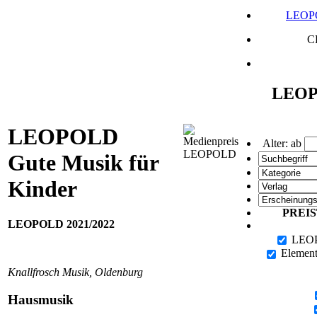
LEOP
C
LEOP
LEOPOLD
Alter: ab
Gute Musik für
Kinder
PREI
LEOPOLD 2021/2022
LEOPO
Element
Knallfrosch Musik, Oldenburg
Hausmusik