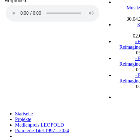
Hörproben
Musiks
30.04
K
02.
»F
Reimagi
0
»F
Reimagi
0
»F
Reimagi
0
Startseite
Projekte
Medienpreis LEOPOLD
Prämierte Titel 1997 - 2024