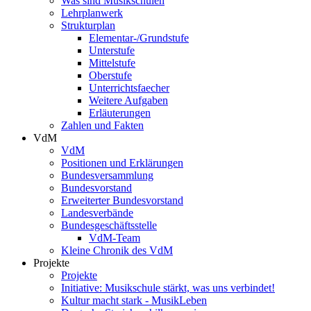
Was sind Musikschulen
Lehrplanwerk
Strukturplan
Elementar-/Grundstufe
Unterstufe
Mittelstufe
Oberstufe
Unterrichtsfaecher
Weitere Aufgaben
Erläuterungen
Zahlen und Fakten
VdM
VdM
Positionen und Erklärungen
Bundesversammlung
Bundesvorstand
Erweiterter Bundesvorstand
Landesverbände
Bundesgeschäftsstelle
VdM-Team
Kleine Chronik des VdM
Projekte
Projekte
Initiative: Musikschule stärkt, was uns verbindet!
Kultur macht stark - MusikLeben