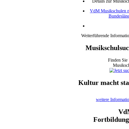
Details zur Musiksc
VdM Musikschulen 
Bundeslän
Weiterführende Informati
Musikschulsu
Finden Sie 
Musiksc
Kultur macht st
weitere Informati
Vd
Fortbildun