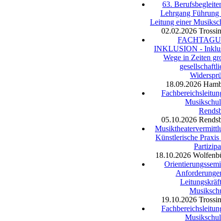
63. Berufsbegleite
Lehrgang Führung
Leitung einer Musiksc
02.02.2026
Trossi
FACHTAG
INKLUSION - Inklu
Wege in Zeiten gr
gesellschaftli
Widerspr
18.09.2026
Hamb
Fachbereichsleitun
Musikschul
Rends
05.10.2026
Rends
Musiktheatervermittl
Künstlerische Praxis
Partizipa
18.10.2026
Wolfenbü
Orientierungssemi
Anforderunge
Leitungskräft
Musiksch
19.10.2026
Trossi
Fachbereichsleitun
Musikschul