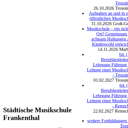
Trossi
26.10.2026
Trossi
Aufgaben an und in e
öffentlichen Musiksc
31.10.2026
Groß-G
Musikschule – ein sich
Ort? Gemeinsam
achtsam Haltungen
Kindeswohl entwic
14.11.2026
Mar
64. (
Berufsbegleite
Lehrgang Führung
Leitung einer Musiksc
- Trossi
01.02.2027
Trossi
64. (
Berufsbegleite
Lehrgang Führung
Leitung einer Musiksc
- Remsc
Städtische Musikschule
22.02.2027
Remsc
Frankenthal
weitere Fortbildungen
Ter