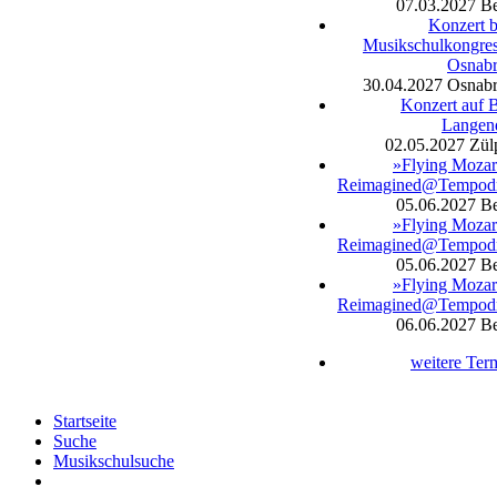
07.03.2027
Be
Konzert 
Musikschulkongres
Osnab
30.04.2027
Osnab
Konzert auf 
Langen
02.05.2027
Zül
»Flying Mozar
Reimagined@Tempod
05.06.2027
Be
»Flying Mozar
Reimagined@Tempod
05.06.2027
Be
»Flying Mozar
Reimagined@Tempod
06.06.2027
Be
weitere Ter
Startseite
Suche
Musikschulsuche