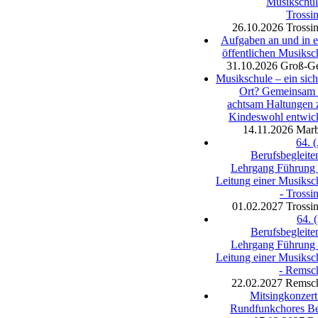
Musikschul
Trossi
26.10.2026
Trossi
Aufgaben an und in e
öffentlichen Musiksc
31.10.2026
Groß-G
Musikschule – ein sich
Ort? Gemeinsam
achtsam Haltungen
Kindeswohl entwic
14.11.2026
Mar
64. (
Berufsbegleite
Lehrgang Führung
Leitung einer Musiksc
- Trossi
01.02.2027
Trossi
64. (
Berufsbegleite
Lehrgang Führung
Leitung einer Musiksc
- Remsc
22.02.2027
Remsc
Mitsingkonzert
Rundfunkchores Be