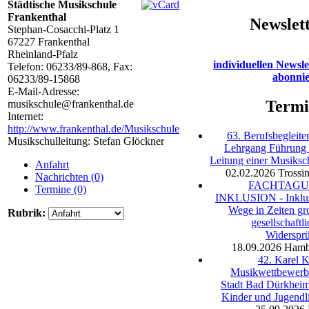
Städtische Musikschule
Frankenthal
Newslet
Stephan-Cosacchi-Platz 1
67227
Frankenthal
Rheinland-Pfalz
individuellen Newsle
Telefon:
06233/89-868
, Fax:
abonni
06233/89-15868
E-Mail-Adresse:
Termi
musikschule@frankenthal.de
Internet:
http://www.frankenthal.de/Musikschule
63. Berufsbegleite
Musikschulleitung: Stefan Glöckner
Lehrgang Führung
Leitung einer Musiksc
Anfahrt
02.02.2026
Trossi
Nachrichten (0)
FACHTAG
Termine (0)
INKLUSION - Inklu
Wege in Zeiten gr
Rubrik:
gesellschaftli
Widerspr
18.09.2026
Hamb
42. Karel 
Musikwettbewerb
Stadt Bad Dürkheim
Kinder und Jugendl