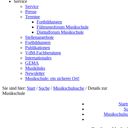
Service
Service
Presse
Termine
Fortbildungen
Führungsforum Musikschule
Digitalforum Musikschule
Stellenangebote
Fortbildungen
Publikationen
VdM-Fachberatung
Internationales
GEMA
Musiklinks
Newsletter
Musikschule: ein sicherer Ort!
Sie sind hier:
Start
/
Suche
/
Musikschulsuche
/
Details zur
Musikschule
Start
S
Musikschuls