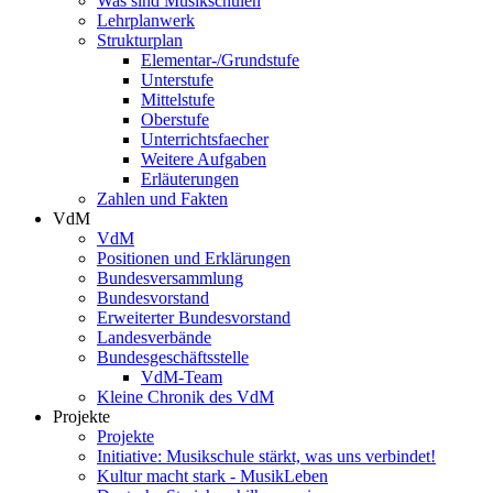
Was sind Musikschulen
Lehrplanwerk
Strukturplan
Elementar-/Grundstufe
Unterstufe
Mittelstufe
Oberstufe
Unterrichtsfaecher
Weitere Aufgaben
Erläuterungen
Zahlen und Fakten
VdM
VdM
Positionen und Erklärungen
Bundesversammlung
Bundesvorstand
Erweiterter Bundesvorstand
Landesverbände
Bundesgeschäftsstelle
VdM-Team
Kleine Chronik des VdM
Projekte
Projekte
Initiative: Musikschule stärkt, was uns verbindet!
Kultur macht stark - MusikLeben