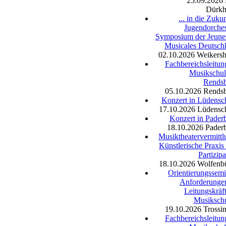
25.09.2026
Dürkh
... in die Zuku
Jugendorches
Symposium der Jeune
Musicales Deutsch
02.10.2026
Weikers
Fachbereichsleitun
Musikschul
Rends
05.10.2026
Rends
Konzert in Lüdensc
17.10.2026
Lüdensc
Konzert in Pader
18.10.2026
Pader
Musiktheatervermittl
Künstlerische Praxis
Partizipa
18.10.2026
Wolfenbü
Orientierungssemi
Anforderunge
Leitungskräft
Musiksch
19.10.2026
Trossi
Fachbereichsleitun