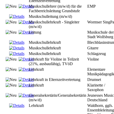
Elternzeitvertretung
Musikschullehrer (m/w/d) für die
EMP
Fachbereichsleitung Grundstufe
Musikschulleitung (m/w/d)
Musikschullehrkraft - Singleiter
Wormser SingPa
(m/w/d)
Leitung
Musikschule der
Stadt Wolfsburg
Musikschullehrkraft
Blechblasinstru
Musikschullehrkraft
Gitarre
Musikschullehrkraft
Schlagzeug
Lehrkraft für Violine in Teilzeit
Violine
(21%, ausbaufähig), TVöD
Lehrkraft
Elementare
Musikpädagogi
Lehrkraft in Elternzeitvertretung
Drumset
Lehrkraft
Klarinette /
Saxophon
Generalsekretärin/Generalsekretärin
Jeunesses Music
(m/w/d)
Deutschland
Lehrkraft
Waldhorn, ggfs.
Ensembleleitung