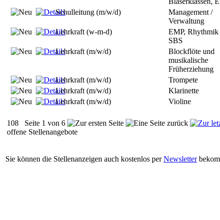
Bläserklassen,
Schulleitung (m/w/d)
Management /
Verwaltung
Lehrkraft (w-m-d)
EMP, Rhythmik
SBS
Lehrkraft (m/w/d)
Blockflöte und
musikalische
Früherziehung
Lehrkraft (m/w/d)
Trompete
Lehrkraft (m/w/d)
Klarinette
Lehrkraft (m/w/d)
Violine
108
Seite 1 von 6
offene Stellenangebote
Sie können die Stellenanzeigen auch kostenlos per
Newsletter
bekomm