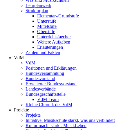
Was sind Musikschulen
Lehrplanwerk
Strukturplan
Elementar-/Grundstufe
Unterstufe
Mittelstufe
Oberstufe
Unterrichtsfaecher
Weitere Aufgaben
Erläuterungen
Zahlen und Fakten
VdM
VdM
Positionen und Erklärungen
Bundesversammlung
Bundesvorstand
Erweiterter Bundesvorstand
Landesverbände
Bundesgeschäftsstelle
VdM-Team
Kleine Chronik des VdM
Projekte
Projekte
Initiative: Musikschule stärkt, was uns verbindet!
Kultur macht stark - MusikLeben