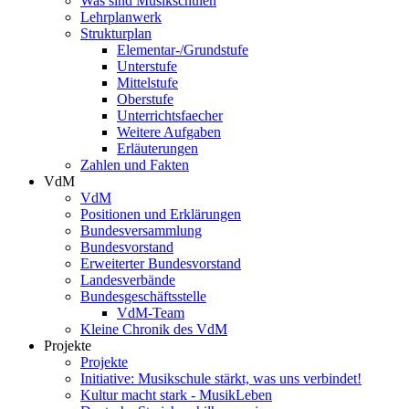
Was sind Musikschulen
Lehrplanwerk
Strukturplan
Elementar-/Grundstufe
Unterstufe
Mittelstufe
Oberstufe
Unterrichtsfaecher
Weitere Aufgaben
Erläuterungen
Zahlen und Fakten
VdM
VdM
Positionen und Erklärungen
Bundesversammlung
Bundesvorstand
Erweiterter Bundesvorstand
Landesverbände
Bundesgeschäftsstelle
VdM-Team
Kleine Chronik des VdM
Projekte
Projekte
Initiative: Musikschule stärkt, was uns verbindet!
Kultur macht stark - MusikLeben