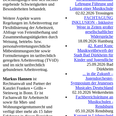
Lehrgang Führung und
ergebende Schwierigkeiten und
Leitung einer Musikschule
Besonderheiten behandelt.
02.02.2026
Trossingen
FACHTAGUNG
Weitere Aspekte waren
INKLUSION - Inklusive
Regelungen im Arbeitsvertrag zur
Wege in Zeiten großer
Flexibilisierung der Arbeitszeit,
gesellschaftlicher
Abfrage von Ferienüberhang und
Widersprüche
Zusammenhangstätigkeiten durch
18.09.2026
Hamburg
Weisung, betriebs- bzw.
42. Karel Kunc
personalvertretungsrechtliche
Musikwettbewerb der
Mitbestimmungsrechte sowie
Stadt Bad Dürkheim für
Formulierungen im tarifrechtlich
Kinder und Jugendliche
geregelten Arbeitsvertrag (TVöD)
25.09.2026
Bad
und im nicht tarifrechtlich
Dürkheim
gebundenen Arbeitsvertrag.
... in die Zukunft –
Jugendorchester-
Markus Hannen
ist
Symposium der Jeunesses
Rechtsanwalt und Partner der
Musicales Deutschland
Kanzlei Franken • Grillo •
02.10.2026
Weikersheim
Steinweg in Bonn. Er ist
Fachbereichsleitung an
Fachanwalt für Arbeitsrecht
Musikschulen -
sowie für Miet- und
Rendsburg
Wohnungseigentumsrecht und
05.10.2026
Rendsburg
verfügt über mehr als 15 Jahre
Konzert in Lüdenscheid