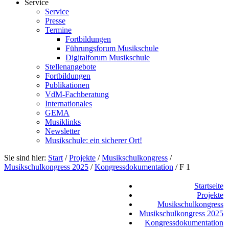
Service
Service
Presse
Termine
Fortbildungen
Führungsforum Musikschule
Digitalforum Musikschule
Stellenangebote
Fortbildungen
Publikationen
VdM-Fachberatung
Internationales
GEMA
Musiklinks
Newsletter
Musikschule: ein sicherer Ort!
Sie sind hier:
Start
/
Projekte
/
Musikschulkongress
/
Musikschulkongress 2025
/
Kongressdokumentation
/
F 1
Startseite
Projekte
Musikschulkongress
Musikschulkongress 2025
Kongressdokumentation