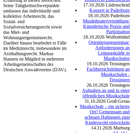
Erfahrung in diesen Bereichen.
17.10.2026
Lüdenscheid
Seine Tätigkeitsschwerpunkte
Konzert in Paderborn
umfassen das individuelle und
18.10.2026
Paderborn
kollektive Arbeitsrecht, das
Musiktheatervermittlung:
Sozial- und
Künstlerische Praxis und
Sozialversicherungsrecht sowie
Partizipation
das Miet- und
18.10.2026
Wolfenbüttel
Wohnungseigentumsrecht.
Orientierungsseminar:
Darüber hinaus bearbeitet er Fälle
Anforderungen an
im Medizinrecht, insbesondere im
Leitungskräfte in
Arzthaftungsrecht. Markus
Musikschulen
Hannen ist Mitglied in mehreren
19.10.2026
Trossingen
Arbeitsgemeinschaften des
Fachbereichsleitung an
Deutschen Anwaltvereins (DAV).
Musikschulen -
Trossingen
26.10.2026
Trossingen
Aufgaben an und in einer
öffentlichen Musikschule
31.10.2026
Groß-Gerau
Musikschule – ein sicherer
Ort? Gemeinsam und
achtsam Haltungen zum
Kindeswohl entwickeln
14.11.2026
Marburg