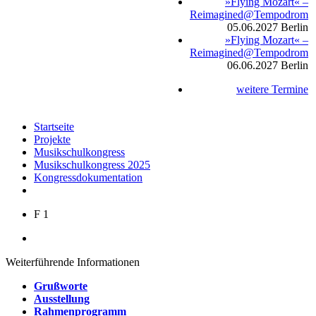
»Flying Mozart« –
Reimagined@Tempodrom
05.06.2027
Berlin
»Flying Mozart« –
Reimagined@Tempodrom
06.06.2027
Berlin
weitere Termine
Startseite
Projekte
Musikschulkongress
Musikschulkongress 2025
Kongressdokumentation
F 1
Weiterführende Informationen
Grußworte
Ausstellung
Rahmenprogramm