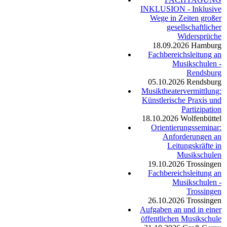
INKLUSION - Inklusive
Wege in Zeiten großer
gesellschaftlicher
Widersprüche
18.09.2026
Hamburg
Fachbereichsleitung an
Musikschulen -
Rendsburg
05.10.2026
Rendsburg
Musiktheatervermittlung:
Künstlerische Praxis und
Partizipation
18.10.2026
Wolfenbüttel
Orientierungsseminar:
Anforderungen an
Leitungskräfte in
Musikschulen
19.10.2026
Trossingen
Fachbereichsleitung an
Musikschulen -
Trossingen
26.10.2026
Trossingen
Aufgaben an und in einer
öffentlichen Musikschule