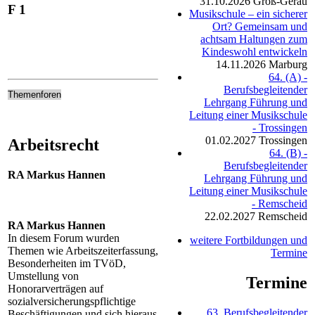
31.10.2026
Groß-Gerau
F 1
Musikschule – ein sicherer
Ort? Gemeinsam und
achtsam Haltungen zum
Kindeswohl entwickeln
14.11.2026
Marburg
64. (A) -
Berufsbegleitender
Themenforen
Lehrgang Führung und
Leitung einer Musikschule
- Trossingen
01.02.2027
Trossingen
Arbeitsrecht
64. (B) -
Berufsbegleitender
RA Markus Hannen
Lehrgang Führung und
Leitung einer Musikschule
- Remscheid
22.02.2027
Remscheid
RA Markus Hannen
In diesem Forum wurden
weitere Fortbildungen und
Themen wie Arbeitszeiterfassung,
Termine
Besonderheiten im TVöD,
Umstellung von
Termine
Honorarverträgen auf
sozialversicherungspflichtige
63. Berufsbegleitender
Beschäftigungen und sich hieraus