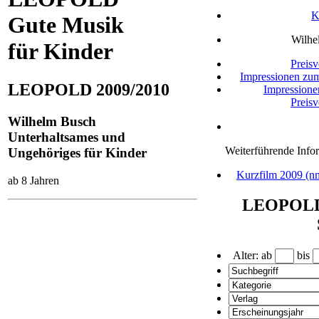
K
Gute Musik
Wilhe
für Kinder
Preisv
Impressionen zu
LEOPOLD 2009/2010
Impressione
Preisv
Wilhelm Busch
Unterhaltsames und
Weiterführende Info
Ungehöriges für Kinder
Kurzfilm 2009 (n
ab 8 Jahren
LEOPOLD
Alter: ab
bis