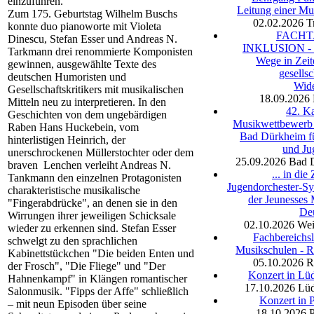
einzuführen.
Leitung einer Mu
Zum 175. Geburtstag Wilhelm Buschs
02.02.2026
T
konnte duo pianoworte mit Violeta
FACH
Dinescu, Stefan Esser und Andreas N.
INKLUSION - I
Tarkmann drei renommierte Komponisten
Wege in Zeit
gewinnen, ausgewählte Texte des
gesellsc
deutschen Humoristen und
Wide
Gesellschaftskritikers mit musikalischen
18.09.2026
Mitteln neu zu interpretieren. In den
42. K
Geschichten von dem ungebärdigen
Musikwettbewerb 
Raben Hans Huckebein, vom
Bad Dürkheim f
hinterlistigen Heinrich, der
und Ju
unerschrockenen Müllerstochter oder dem
25.09.2026
Bad 
braven Lenchen verleiht Andreas N.
... in die
Tankmann den einzelnen Protagonisten
Jugendorchester-S
charakteristische musikalische
der Jeunesses 
"Fingerabdrücke", an denen sie in den
De
Wirrungen ihrer jeweiligen Schicksale
02.10.2026
Wei
wieder zu erkennen sind. Stefan Esser
Fachbereichsl
schwelgt zu den sprachlichen
Musikschulen - 
Kabinettstückchen "Die beiden Enten und
05.10.2026
R
der Frosch", "Die Fliege" und "Der
Konzert in Lü
Hahnenkampf" in Klängen romantischer
17.10.2026
Lüd
Salonmusik. "Fipps der Affe" schließlich
Konzert in 
– mit neun Episoden über seine
18.10.2026