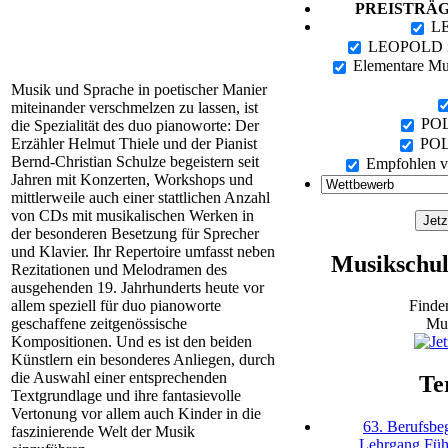
PREISTRÄ
L
LEOPOLD in
Elementare Mu
Musik und Sprache in poetischer Manier
miteinander verschmelzen zu lassen, ist
POL
die Spezialität des duo pianoworte: Der
Erzähler Helmut Thiele und der Pianist
POL
Bernd-Christian Schulze begeistern seit
Empfohlen 
Jahren mit Konzerten, Workshops und
mittlerweile auch einer stattlichen Anzahl
von CDs mit musikalischen Werken in
der besonderen Besetzung für Sprecher
und Klavier. Ihr Repertoire umfasst neben
Musikschul
Rezitationen und Melodramen des
ausgehenden 19. Jahrhunderts heute vor
allem speziell für duo pianoworte
Finden
geschaffene zeitgenössische
Mus
Kompositionen. Und es ist den beiden
Künstlern ein besonderes Anliegen, durch
die Auswahl einer entsprechenden
Te
Textgrundlage und ihre fantasievolle
Vertonung vor allem auch Kinder in die
63. Berufsbeg
faszinierende Welt der Musik
Lehrgang Füh