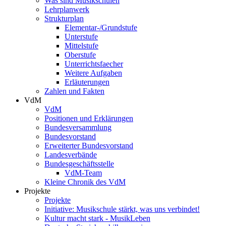
Was sind Musikschulen
Lehrplanwerk
Strukturplan
Elementar-/Grundstufe
Unterstufe
Mittelstufe
Oberstufe
Unterrichtsfaecher
Weitere Aufgaben
Erläuterungen
Zahlen und Fakten
VdM
VdM
Positionen und Erklärungen
Bundesversammlung
Bundesvorstand
Erweiterter Bundesvorstand
Landesverbände
Bundesgeschäftsstelle
VdM-Team
Kleine Chronik des VdM
Projekte
Projekte
Initiative: Musikschule stärkt, was uns verbindet!
Kultur macht stark - MusikLeben