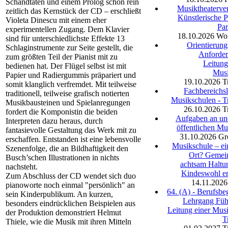
Schandtaten und einem Prolog schon rein
Musiktheaterver
zeitlich das Kernstück der CD – erschließt
Künstlerische P
Violeta Dinescu mit einem eher
Par
experimentellen Zugang. Dem Klavier
18.10.2026
Wol
sind für unterschiedlichste Effekte 13
Orientierung
Schlaginstrumente zur Seite gestellt, die
Anforder
zum größten Teil der Pianist mit zu
Leitung
bedienen hat. Der Flügel selbst ist mit
Musi
Papier und Radiergummis präpariert und
19.10.2026
T
somit klanglich verfremdet. Mit teilweise
Fachbereichsl
traditionell, teilweise grafisch notierten
Musikschulen - T
Musikbausteinen und Spielanregungen
26.10.2026
T
fordert die Komponistin die beiden
Aufgaben an und
Interpreten dazu heraus, durch
öffentlichen Mu
fantasievolle Gestaltung das Werk mit zu
31.10.2026
Gr
erschaffen. Entstanden ist eine lebensvolle
Musikschule – ein
Szenenfolge, die an Bildhaftigkeit den
Ort? Gemei
Busch’schen Illustrationen in nichts
achtsam Halt
nachsteht.
Kindeswohl e
Zum Abschluss der CD wendet sich duo
14.11.2026
pianoworte noch einmal "persönlich" an
64. (A) - Berufsbe
sein Kinderpublikum. An kurzen,
Lehrgang Füh
besonders eindrücklichen Beispielen aus
Leitung einer Musi
der Produktion demonstriert Helmut
T
Thiele, wie die Musik mit ihren Mitteln