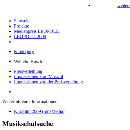
weiter
Startseite
Projekte
Medienpreis LEOPOLD
LEOPOLD 2009
Kinderjury
Wilhelm Busch
Preisverleihung
Impressionen zum Musical
Impressionen von der Preisverleihung
Weiterführende Informationen
Kurzfilm 2009 (nmzMedia)
Musikschulsuche