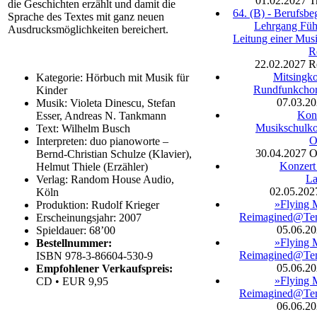
01.02.2027
T
die Geschichten erzählt und damit die
64. (B) - Berufsbe
Sprache des Textes mit ganz neuen
Lehrgang Füh
Ausdrucksmöglichkeiten bereichert.
Leitung einer Musi
R
22.02.2027
R
Mitsingko
Kategorie: Hörbuch mit Musik für
Rundfunkchor
Kinder
07.03.2
Musik: Violeta Dinescu, Stefan
Kon
Esser, Andreas N. Tankmann
Musikschulko
Text: Wilhelm Busch
O
Interpreten: duo pianoworte –
30.04.2027
O
Bernd-Christian Schulze (Klavier),
Konzert
Helmut Thiele (Erzähler)
La
Verlag: Random House Audio,
02.05.202
Köln
»Flying 
Produktion: Rudolf Krieger
Reimagined@Te
Erscheinungsjahr: 2007
05.06.2
Spieldauer: 68’00
»Flying 
Bestellnummer:
Reimagined@Te
ISBN 978-3-86604-530-9
05.06.2
Empfohlener Verkaufspreis:
»Flying 
CD • EUR 9,95
Reimagined@Te
06.06.2