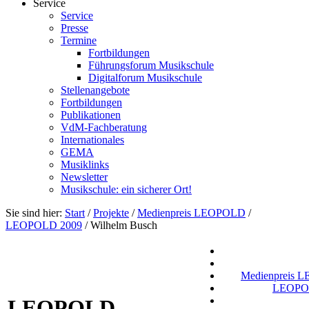
Service
Service
Presse
Termine
Fortbildungen
Führungsforum Musikschule
Digitalforum Musikschule
Stellenangebote
Fortbildungen
Publikationen
VdM-Fachberatung
Internationales
GEMA
Musiklinks
Newsletter
Musikschule: ein sicherer Ort!
Sie sind hier:
Start
/
Projekte
/
Medienpreis LEOPOLD
/
LEOPOLD 2009
/
Wilhelm Busch
Medienpreis
LEOPO
LEOPOLD