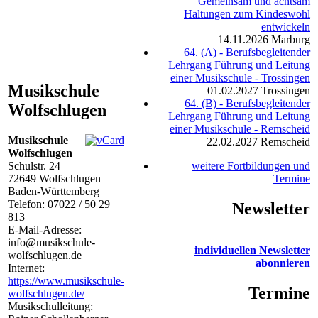
Gemeinsam und achtsam
Haltungen zum Kindeswohl
entwickeln
14.11.2026
Marburg
64. (A) - Berufsbegleitender
Lehrgang Führung und Leitung
einer Musikschule - Trossingen
Musikschule
01.02.2027
Trossingen
64. (B) - Berufsbegleitender
Wolfschlugen
Lehrgang Führung und Leitung
einer Musikschule - Remscheid
Musikschule
22.02.2027
Remscheid
Wolfschlugen
Schulstr. 24
weitere Fortbildungen und
72649
Wolfschlugen
Termine
Baden-Württemberg
Telefon:
07022 / 50 29
Newsletter
813
E-Mail-Adresse:
info@musikschule-
individuellen Newsletter
wolfschlugen.de
abonnieren
Internet:
https://www.musikschule-
Termine
wolfschlugen.de/
Musikschulleitung: