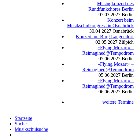
Mitsingkonzert des
Rundfunkchores Berlin
07.03.2027
Berlin
Konzert beim
Musikschulkongress in Osnabrück
30.04.2027
Osnabrück
Konzert auf Burg Langendorf
02.05.2027
Zülpich
»Flying Mozart« –
Reimagined@Tempodrom
05.06.2027
Berlin
»Flying Mozart« –
Reimagined@Tempodrom
05.06.2027
Berlin
»Flying Mozart« –
Reimagined@Tempodrom
06.06.2027
Berlin
weitere Termine
Startseite
Suche
Musikschulsuche