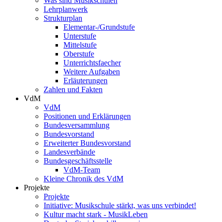
Was sind Musikschulen
Lehrplanwerk
Strukturplan
Elementar-/Grundstufe
Unterstufe
Mittelstufe
Oberstufe
Unterrichtsfaecher
Weitere Aufgaben
Erläuterungen
Zahlen und Fakten
VdM
VdM
Positionen und Erklärungen
Bundesversammlung
Bundesvorstand
Erweiterter Bundesvorstand
Landesverbände
Bundesgeschäftsstelle
VdM-Team
Kleine Chronik des VdM
Projekte
Projekte
Initiative: Musikschule stärkt, was uns verbindet!
Kultur macht stark - MusikLeben