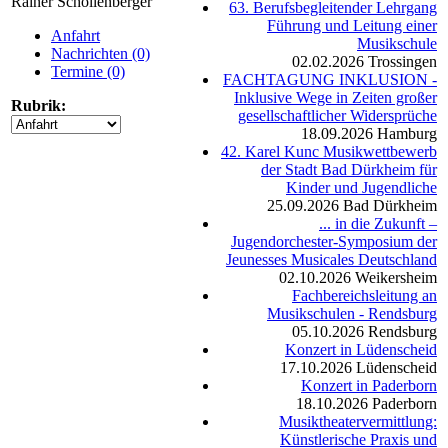
Rainer Schollenberger
63. Berufsbegleitender Lehrgang
Führung und Leitung einer
Anfahrt
Musikschule
Nachrichten (0)
02.02.2026
Trossingen
Termine (0)
FACHTAGUNG INKLUSION -
Inklusive Wege in Zeiten großer
Rubrik:
gesellschaftlicher Widersprüche
18.09.2026
Hamburg
42. Karel Kunc Musikwettbewerb
der Stadt Bad Dürkheim für
Kinder und Jugendliche
25.09.2026
Bad Dürkheim
... in die Zukunft –
Jugendorchester-Symposium der
Jeunesses Musicales Deutschland
02.10.2026
Weikersheim
Fachbereichsleitung an
Musikschulen - Rendsburg
05.10.2026
Rendsburg
Konzert in Lüdenscheid
17.10.2026
Lüdenscheid
Konzert in Paderborn
18.10.2026
Paderborn
Musiktheatervermittlung:
Künstlerische Praxis und