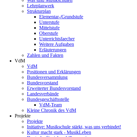
Was sind Musikschulen
Lehrplanwerk
Strukturplan
Elementar-/Grundstufe
Unterstufe
Mittelstufe
Oberstufe
Unterrichtsfaecher
Weitere Aufgaben
Erläuterungen
Zahlen und Fakten
VdM
VdM
Positionen und Erklärungen
Bundesversammlung
Bundesvorstand
Erweiterter Bundesvorstand
Landesverbände
Bundesgeschäftsstelle
VdM-Team
Kleine Chronik des VdM
Projekte
Projekte
Initiative: Musikschule stärkt, was uns verbindet!
Kultur macht stark - MusikLeben