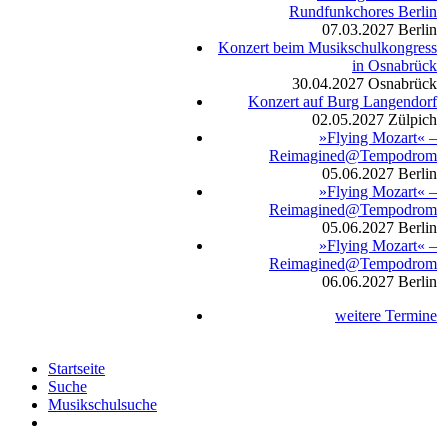
Rundfunkchores Berlin
07.03.2027
Berlin
Konzert beim Musikschulkongress
in Osnabrück
30.04.2027
Osnabrück
Konzert auf Burg Langendorf
02.05.2027
Zülpich
»Flying Mozart« –
Reimagined@Tempodrom
05.06.2027
Berlin
»Flying Mozart« –
Reimagined@Tempodrom
05.06.2027
Berlin
»Flying Mozart« –
Reimagined@Tempodrom
06.06.2027
Berlin
weitere Termine
Startseite
Suche
Musikschulsuche