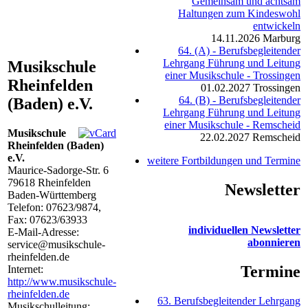
Gemeinsam und achtsam
Haltungen zum Kindeswohl
entwickeln
14.11.2026
Marburg
64. (A) - Berufsbegleitender
Lehrgang Führung und Leitung
Musikschule
einer Musikschule - Trossingen
Rheinfelden
01.02.2027
Trossingen
64. (B) - Berufsbegleitender
(Baden) e.V.
Lehrgang Führung und Leitung
einer Musikschule - Remscheid
Musikschule
22.02.2027
Remscheid
Rheinfelden (Baden)
e.V.
weitere Fortbildungen und Termine
Maurice-Sadorge-Str. 6
79618
Rheinfelden
Newsletter
Baden-Württemberg
Telefon:
07623/9874
,
Fax: 07623/63933
individuellen Newsletter
E-Mail-Adresse:
abonnieren
service@musikschule-
rheinfelden.de
Termine
Internet:
http://www.musikschule-
rheinfelden.de
63. Berufsbegleitender Lehrgang
Musikschulleitung: