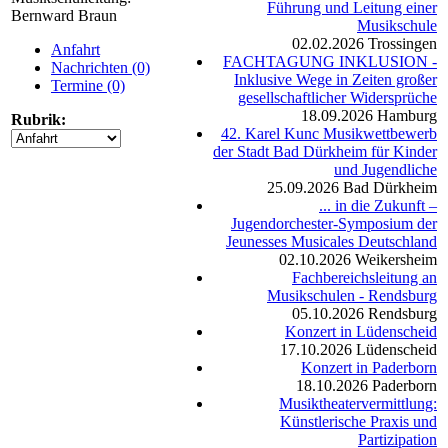
Führung und Leitung einer
Bernward Braun
Musikschule
02.02.2026
Trossingen
Anfahrt
FACHTAGUNG INKLUSION -
Nachrichten (0)
Inklusive Wege in Zeiten großer
Termine (0)
gesellschaftlicher Widersprüche
18.09.2026
Hamburg
Rubrik:
42. Karel Kunc Musikwettbewerb
der Stadt Bad Dürkheim für Kinder
und Jugendliche
25.09.2026
Bad Dürkheim
... in die Zukunft –
Jugendorchester-Symposium der
Jeunesses Musicales Deutschland
02.10.2026
Weikersheim
Fachbereichsleitung an
Musikschulen - Rendsburg
05.10.2026
Rendsburg
Konzert in Lüdenscheid
17.10.2026
Lüdenscheid
Konzert in Paderborn
18.10.2026
Paderborn
Musiktheatervermittlung:
Künstlerische Praxis und
Partizipation