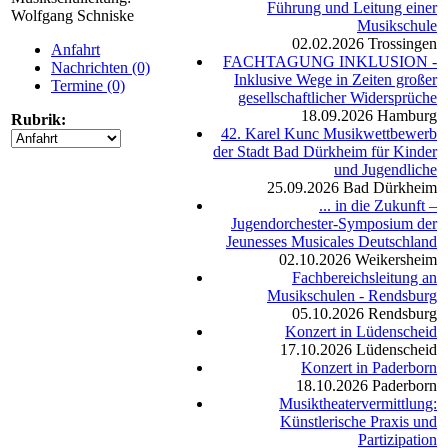
Führung und Leitung einer
Wolfgang Schniske
Musikschule
02.02.2026
Trossingen
Anfahrt
FACHTAGUNG INKLUSION -
Nachrichten (0)
Inklusive Wege in Zeiten großer
Termine (0)
gesellschaftlicher Widersprüche
18.09.2026
Hamburg
Rubrik:
42. Karel Kunc Musikwettbewerb
der Stadt Bad Dürkheim für Kinder
und Jugendliche
25.09.2026
Bad Dürkheim
... in die Zukunft –
Jugendorchester-Symposium der
Jeunesses Musicales Deutschland
02.10.2026
Weikersheim
Fachbereichsleitung an
Musikschulen - Rendsburg
05.10.2026
Rendsburg
Konzert in Lüdenscheid
17.10.2026
Lüdenscheid
Konzert in Paderborn
18.10.2026
Paderborn
Musiktheatervermittlung:
Künstlerische Praxis und
Partizipation