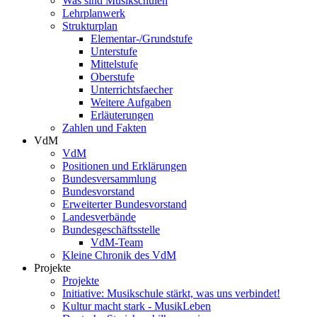
Was sind Musikschulen
Lehrplanwerk
Strukturplan
Elementar-/Grundstufe
Unterstufe
Mittelstufe
Oberstufe
Unterrichtsfaecher
Weitere Aufgaben
Erläuterungen
Zahlen und Fakten
VdM
VdM
Positionen und Erklärungen
Bundesversammlung
Bundesvorstand
Erweiterter Bundesvorstand
Landesverbände
Bundesgeschäftsstelle
VdM-Team
Kleine Chronik des VdM
Projekte
Projekte
Initiative: Musikschule stärkt, was uns verbindet!
Kultur macht stark - MusikLeben