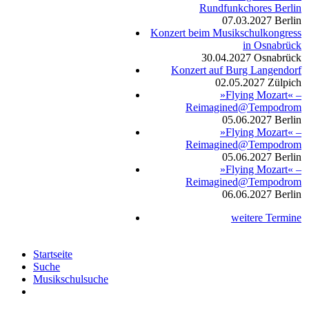
Rundfunkchores Berlin
07.03.2027
Berlin
Konzert beim Musikschulkongress
in Osnabrück
30.04.2027
Osnabrück
Konzert auf Burg Langendorf
02.05.2027
Zülpich
»Flying Mozart« –
Reimagined@Tempodrom
05.06.2027
Berlin
»Flying Mozart« –
Reimagined@Tempodrom
05.06.2027
Berlin
»Flying Mozart« –
Reimagined@Tempodrom
06.06.2027
Berlin
weitere Termine
Startseite
Suche
Musikschulsuche