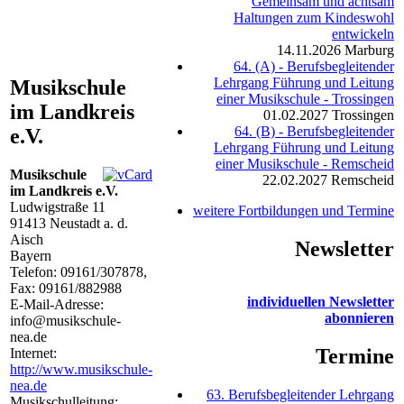
Gemeinsam und achtsam
Haltungen zum Kindeswohl
entwickeln
14.11.2026
Marburg
64. (A) - Berufsbegleitender
Lehrgang Führung und Leitung
Musikschule
einer Musikschule - Trossingen
im Landkreis
01.02.2027
Trossingen
64. (B) - Berufsbegleitender
e.V.
Lehrgang Führung und Leitung
einer Musikschule - Remscheid
Musikschule
22.02.2027
Remscheid
im Landkreis e.V.
Ludwigstraße 11
weitere Fortbildungen und Termine
91413
Neustadt a. d.
Aisch
Newsletter
Bayern
Telefon:
09161/307878
,
Fax: 09161/882988
individuellen Newsletter
E-Mail-Adresse:
abonnieren
info@musikschule-
nea.de
Termine
Internet:
http://www.musikschule-
nea.de
63. Berufsbegleitender Lehrgang
Musikschulleitung: