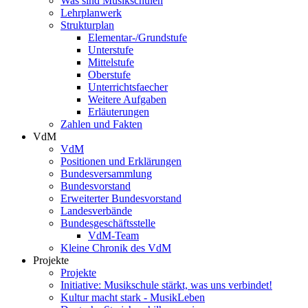
Was sind Musikschulen
Lehrplanwerk
Strukturplan
Elementar-/Grundstufe
Unterstufe
Mittelstufe
Oberstufe
Unterrichtsfaecher
Weitere Aufgaben
Erläuterungen
Zahlen und Fakten
VdM
VdM
Positionen und Erklärungen
Bundesversammlung
Bundesvorstand
Erweiterter Bundesvorstand
Landesverbände
Bundesgeschäftsstelle
VdM-Team
Kleine Chronik des VdM
Projekte
Projekte
Initiative: Musikschule stärkt, was uns verbindet!
Kultur macht stark - MusikLeben