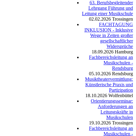
63. Berufsbegleitender
Lehrgang Führung und
Leitung einer Musikschule
02.02.2026
Trossingen
FACHTAGUNG
INKLUSION - Inklusive
Wege in Zeiten großer
gesellschaftlicher
Widersprüche
18.09.2026
Hamburg
Fachbereichsleitung an
Musikschulen -
Rendsburg
05.10.2026
Rendsburg
Musiktheatervermittlung:
Künstlerische Praxis und
Partizipation
18.10.2026
Wolfenbüttel
Orientierungsseminar:
Anforderungen an
Leitungskräfte in
Musikschulen
19.10.2026
Trossingen
Fachbereichsleitung an
Musikschulen -