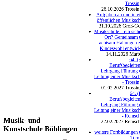
Trossi
26.10.2026
Trossi
Aufgaben an und in e
öffentlichen Musiksc
31.10.2026
Groß-Ge
Musikschule – ein sich
Ort? Gemeinsam 
achtsam Haltungen 
Kindeswohl entwick
14.11.2026
Marb
64. (
Berufsbegleite
Lehrgang Führung 
Leitung einer Musiksc
- Trossi
01.02.2027
Trossi
64. (
Berufsbegleite
Lehrgang Führung 
Leitung einer Musiksc
- Remsch
Musik- und
22.02.2027
Remsch
Kunstschule Böblingen
weitere Fortbildungen
Term