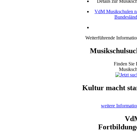
Details zur Musiksc
VdM Musikschulen n
Bundesländ
Weiterführende Informati
Musikschulsuc
Finden Sie 
Musiksch
Kultur macht sta
weitere Informati
Vd
Fortbildung