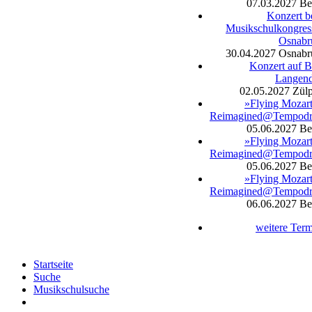
07.03.2027
Be
Konzert b
Musikschulkongres
Osnabr
30.04.2027
Osnabr
Konzert auf 
Langend
02.05.2027
Zülp
»Flying Mozar
Reimagined@Tempod
05.06.2027
Be
»Flying Mozar
Reimagined@Tempod
05.06.2027
Be
»Flying Mozar
Reimagined@Tempod
06.06.2027
Be
weitere Ter
Startseite
Suche
Musikschulsuche