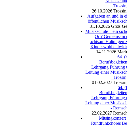
Musikschul
Trossi
26.10.2026
Trossi
Aufgaben an und in e
öffentlichen Musiksc
31.10.2026
Groß-Ge
Musikschule – ein sich
Ort? Gemeinsam 
achtsam Haltungen 
Kindeswohl entwick
14.11.2026
Marb
64. (
Berufsbegleite
Lehrgang Führung 
Leitung einer Musiksc
- Trossi
01.02.2027
Trossi
64. (
Berufsbegleite
Lehrgang Führung 
Leitung einer Musiksc
- Remsch
22.02.2027
Remsch
Mitsingkonzert
Rundfunkchores Ber