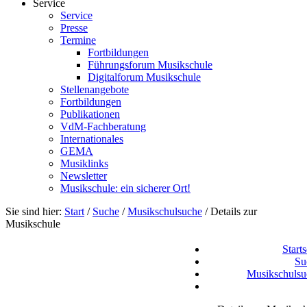
Service
Service
Presse
Termine
Fortbildungen
Führungsforum Musikschule
Digitalforum Musikschule
Stellenangebote
Fortbildungen
Publikationen
VdM-Fachberatung
Internationales
GEMA
Musiklinks
Newsletter
Musikschule: ein sicherer Ort!
Sie sind hier:
Start
/
Suche
/
Musikschulsuche
/
Details zur
Musikschule
Starts
Su
Musikschulsu