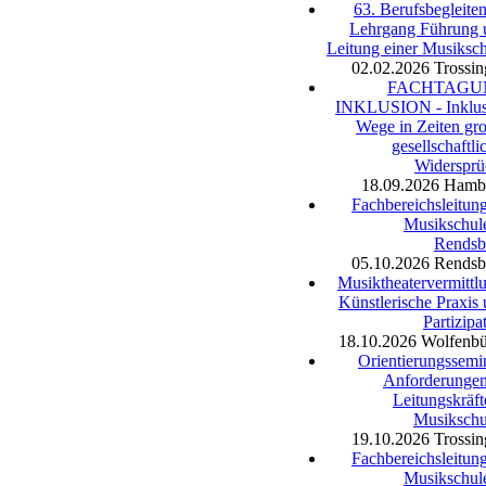
63. Berufsbegleite
Lehrgang Führung 
Leitung einer Musiksc
02.02.2026
Trossi
FACHTAGU
INKLUSION - Inklus
Wege in Zeiten gr
gesellschaftli
Widersprü
18.09.2026
Hamb
Fachbereichsleitun
Musikschul
Rendsb
05.10.2026
Rendsb
Musiktheatervermittl
Künstlerische Praxis
Partizipa
18.10.2026
Wolfenbü
Orientierungssemi
Anforderungen
Leitungskräft
Musikschu
19.10.2026
Trossi
Fachbereichsleitun
Musikschul