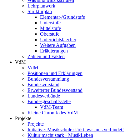
Was sind Musikschulen
Lehrplanwerk
Strukturplan
Elementar-/Grundstufe
Unterstufe
Mittelstufe
Oberstufe
Unterrichtsfaecher
Weitere Aufgaben
Erläuterungen
Zahlen und Fakten
VdM
VdM
Positionen und Erklärungen
Bundesversammlung
Bundesvorstand
Erweiterter Bundesvorstand
Landesverbände
Bundesgeschäftsstelle
VdM-Team
Kleine Chronik des VdM
Projekte
Projekte
Initiative: Musikschule stärkt, was uns verbindet!
Kultur macht stark - MusikLeben