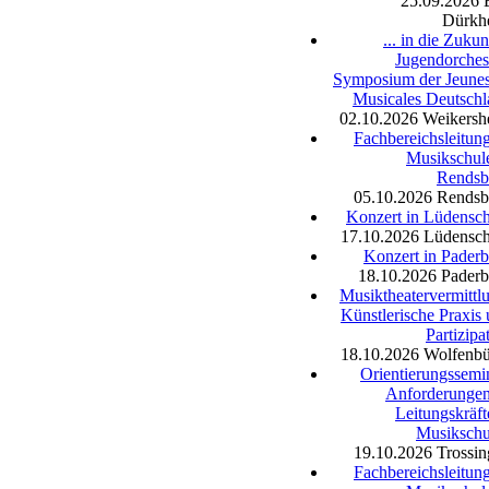
25.09.2026
Dürkh
... in die Zukun
Jugendorches
Symposium der Jeunes
Musicales Deutsch
02.10.2026
Weikersh
Fachbereichsleitun
Musikschul
Rendsb
05.10.2026
Rendsb
Konzert in Lüdensc
17.10.2026
Lüdensch
Konzert in Pader
18.10.2026
Paderb
Musiktheatervermittl
Künstlerische Praxis
Partizipa
18.10.2026
Wolfenbü
Orientierungssemi
Anforderungen
Leitungskräft
Musikschu
19.10.2026
Trossi
Fachbereichsleitun