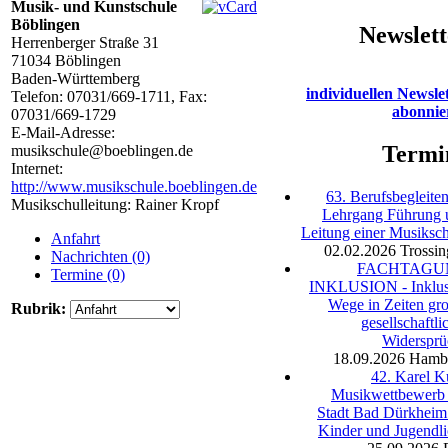
Musik- und Kunstschule
Böblingen
Newslett
Herrenberger Straße 31
71034
Böblingen
Baden-Württemberg
individuellen Newsle
Telefon:
07031/669-1711
, Fax:
abonnie
07031/669-1729
E-Mail-Adresse:
Termi
musikschule@boeblingen.de
Internet:
http://www.musikschule.boeblingen.de
63. Berufsbegleite
Musikschulleitung: Rainer Kropf
Lehrgang Führung 
Leitung einer Musiksc
Anfahrt
02.02.2026
Trossi
Nachrichten (0)
FACHTAGU
Termine (0)
INKLUSION - Inklus
Wege in Zeiten gr
Rubrik:
gesellschaftli
Widersprü
18.09.2026
Hamb
42. Karel K
Musikwettbewerb 
Stadt Bad Dürkheim
Kinder und Jugendl