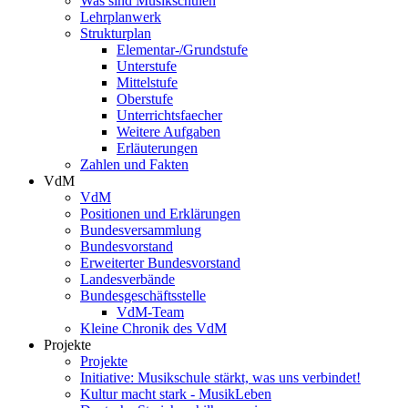
Was sind Musikschulen
Lehrplanwerk
Strukturplan
Elementar-/Grundstufe
Unterstufe
Mittelstufe
Oberstufe
Unterrichtsfaecher
Weitere Aufgaben
Erläuterungen
Zahlen und Fakten
VdM
VdM
Positionen und Erklärungen
Bundesversammlung
Bundesvorstand
Erweiterter Bundesvorstand
Landesverbände
Bundesgeschäftsstelle
VdM-Team
Kleine Chronik des VdM
Projekte
Projekte
Initiative: Musikschule stärkt, was uns verbindet!
Kultur macht stark - MusikLeben