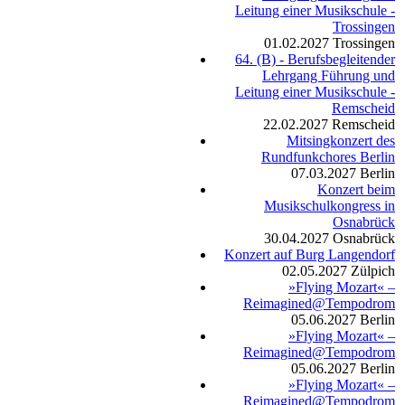
Leitung einer Musikschule -
Trossingen
01.02.2027
Trossingen
64. (B) - Berufsbegleitender
Lehrgang Führung und
Leitung einer Musikschule -
Remscheid
22.02.2027
Remscheid
Mitsingkonzert des
Rundfunkchores Berlin
07.03.2027
Berlin
Konzert beim
Musikschulkongress in
Osnabrück
30.04.2027
Osnabrück
Konzert auf Burg Langendorf
02.05.2027
Zülpich
»Flying Mozart« –
Reimagined@Tempodrom
05.06.2027
Berlin
»Flying Mozart« –
Reimagined@Tempodrom
05.06.2027
Berlin
»Flying Mozart« –
Reimagined@Tempodrom