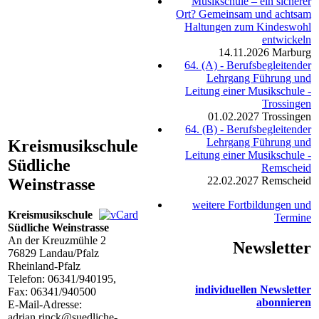
Musikschule – ein sicherer
Ort? Gemeinsam und achtsam
Haltungen zum Kindeswohl
entwickeln
14.11.2026
Marburg
64. (A) - Berufsbegleitender
Lehrgang Führung und
Leitung einer Musikschule -
Trossingen
01.02.2027
Trossingen
64. (B) - Berufsbegleitender
Lehrgang Führung und
Kreismusikschule
Leitung einer Musikschule -
Südliche
Remscheid
22.02.2027
Remscheid
Weinstrasse
weitere Fortbildungen und
Kreismusikschule
Termine
Südliche Weinstrasse
An der Kreuzmühle 2
Newsletter
76829
Landau/Pfalz
Rheinland-Pfalz
Telefon:
06341/940195
,
individuellen Newsletter
Fax: 06341/940500
abonnieren
E-Mail-Adresse:
adrian.rinck@suedliche-