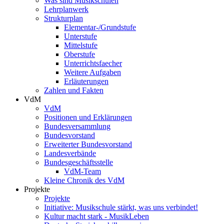
Was sind Musikschulen
Lehrplanwerk
Strukturplan
Elementar-/Grundstufe
Unterstufe
Mittelstufe
Oberstufe
Unterrichtsfaecher
Weitere Aufgaben
Erläuterungen
Zahlen und Fakten
VdM
VdM
Positionen und Erklärungen
Bundesversammlung
Bundesvorstand
Erweiterter Bundesvorstand
Landesverbände
Bundesgeschäftsstelle
VdM-Team
Kleine Chronik des VdM
Projekte
Projekte
Initiative: Musikschule stärkt, was uns verbindet!
Kultur macht stark - MusikLeben