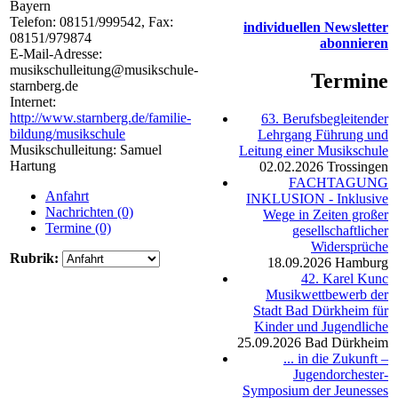
Bayern
Telefon:
08151/999542
, Fax:
individuellen Newsletter
08151/979874
abonnieren
E-Mail-Adresse:
musikschulleitung@musikschule-
Termine
starnberg.de
Internet:
http://www.starnberg.de/familie-
63. Berufsbegleitender
bildung/musikschule
Lehrgang Führung und
Musikschulleitung: Samuel
Leitung einer Musikschule
Hartung
02.02.2026
Trossingen
FACHTAGUNG
Anfahrt
INKLUSION - Inklusive
Nachrichten (0)
Wege in Zeiten großer
Termine (0)
gesellschaftlicher
Widersprüche
Rubrik:
18.09.2026
Hamburg
42. Karel Kunc
Musikwettbewerb der
Stadt Bad Dürkheim für
Kinder und Jugendliche
25.09.2026
Bad Dürkheim
... in die Zukunft –
Jugendorchester-
Symposium der Jeunesses