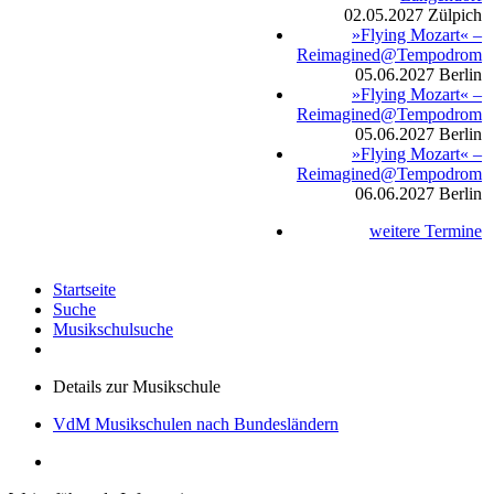
02.05.2027
Zülpich
»Flying Mozart« –
Reimagined@Tempodrom
05.06.2027
Berlin
»Flying Mozart« –
Reimagined@Tempodrom
05.06.2027
Berlin
»Flying Mozart« –
Reimagined@Tempodrom
06.06.2027
Berlin
weitere Termine
Startseite
Suche
Musikschulsuche
Details zur Musikschule
VdM Musikschulen nach Bundesländern