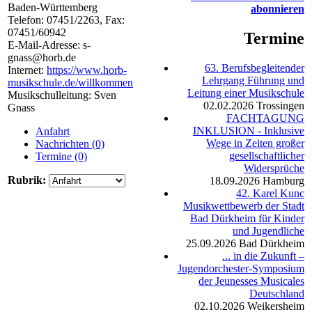
Baden-Württemberg
abonnieren
Telefon:
07451/2263
, Fax:
07451/60942
Termine
E-Mail-Adresse:
s-
gnass@horb.de
63. Berufsbegleitender
Internet:
https://www.horb-
Lehrgang Führung und
musikschule.de/willkommen
Leitung einer Musikschule
Musikschulleitung: Sven
02.02.2026
Trossingen
Gnass
FACHTAGUNG
INKLUSION - Inklusive
Anfahrt
Wege in Zeiten großer
Nachrichten (0)
gesellschaftlicher
Termine (0)
Widersprüche
Rubrik:
18.09.2026
Hamburg
42. Karel Kunc
Musikwettbewerb der Stadt
Bad Dürkheim für Kinder
und Jugendliche
25.09.2026
Bad Dürkheim
... in die Zukunft –
Jugendorchester-Symposium
der Jeunesses Musicales
Deutschland
02.10.2026
Weikersheim