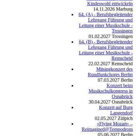
Kindeswohl entwickeln
14.11.2026
Marburg
64. (A) - Berufsbegleitender
Lehrgang Führung und
Leitung einer Musikschule -
Trossingen
01.02.2027
Trossingen
64. (B) - Berufsbegleitender
Lehrgang Führung und
Leitung einer Musikschule -
Remscheid
22.02.2027
Remscheid
Mitsingkonzert des
Rundfunkchores Berlin
07.03.2027
Berlin
Konzert beim
Musikschulkongress in
Osnabrück
30.04.2027
Osnabrück
Konzert auf Burg
Langendorf
02.05.2027
Zülpich
»Flying Mozart« –
Reimagined@Tempodrom
05.06.2027
Berlin