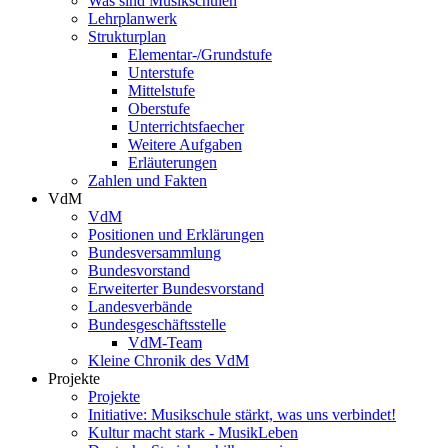
Was sind Musikschulen
Lehrplanwerk
Strukturplan
Elementar-/Grundstufe
Unterstufe
Mittelstufe
Oberstufe
Unterrichtsfaecher
Weitere Aufgaben
Erläuterungen
Zahlen und Fakten
VdM
VdM
Positionen und Erklärungen
Bundesversammlung
Bundesvorstand
Erweiterter Bundesvorstand
Landesverbände
Bundesgeschäftsstelle
VdM-Team
Kleine Chronik des VdM
Projekte
Projekte
Initiative: Musikschule stärkt, was uns verbindet!
Kultur macht stark - MusikLeben