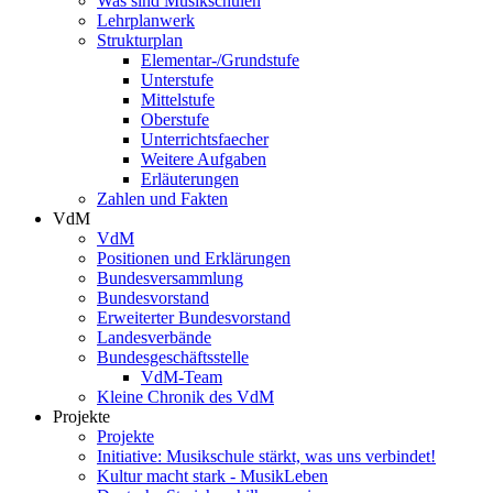
Was sind Musikschulen
Lehrplanwerk
Strukturplan
Elementar-/Grundstufe
Unterstufe
Mittelstufe
Oberstufe
Unterrichtsfaecher
Weitere Aufgaben
Erläuterungen
Zahlen und Fakten
VdM
VdM
Positionen und Erklärungen
Bundesversammlung
Bundesvorstand
Erweiterter Bundesvorstand
Landesverbände
Bundesgeschäftsstelle
VdM-Team
Kleine Chronik des VdM
Projekte
Projekte
Initiative: Musikschule stärkt, was uns verbindet!
Kultur macht stark - MusikLeben