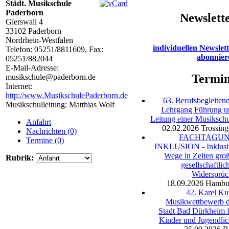
Städt. Musikschule
Paderborn
Newslett
Gierswall 4
33102
Paderborn
Nordrhein-Westfalen
individuellen Newslet
Telefon:
05251/8811609
, Fax:
abonnier
05251/882044
E-Mail-Adresse:
Termi
musikschule@paderborn.de
Internet:
http://www.MusikschulePaderborn.de
63. Berufsbegleiten
Musikschulleitung: Matthias Wolf
Lehrgang Führung u
Leitung einer Musiksch
Anfahrt
02.02.2026
Trossin
Nachrichten (0)
FACHTAGU
Termine (0)
INKLUSION - Inklusi
Wege in Zeiten gro
Rubrik:
gesellschaftlic
Widersprüc
18.09.2026
Hambu
42. Karel Ku
Musikwettbewerb d
Stadt Bad Dürkheim 
Kinder und Jugendli