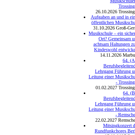
Musikschule
Trossin
26.10.2026
Trossin
Aufgaben an und in ei
öffentlichen Musiksch
31.10.2026
Groß-Ger
Musikschule – ein siche
Ort? Gemeinsam u
achtsam Haltungen z
Kindeswohl entwicke
14.11.2026
Marbu
64. (A
Berufsbegleiten
Lehrgang Führung u
Leitung einer Musiksch
- Trossin
01.02.2027
Trossin
64. (B
Berufsbegleiten
Lehrgang Führung u
Leitung einer Musiksch
- Remsche
22.02.2027
Remsche
Mitsingkonzert 
Rundfunkchores Berl