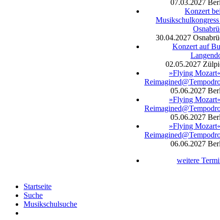
07.03.2027
Ber
Konzert be
Musikschulkongress
Osnabrü
30.04.2027
Osnabrü
Konzert auf B
Langendo
02.05.2027
Zülpi
»Flying Mozart
Reimagined@Tempodr
05.06.2027
Ber
»Flying Mozart
Reimagined@Tempodr
05.06.2027
Ber
»Flying Mozart
Reimagined@Tempodr
06.06.2027
Ber
weitere Term
Startseite
Suche
Musikschulsuche