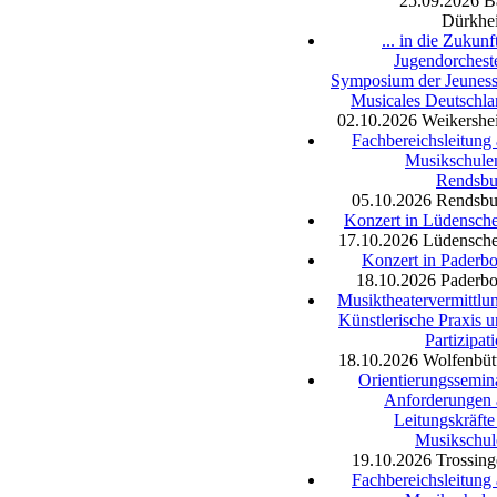
25.09.2026
B
Dürkhe
... in die Zukunf
Jugendorchest
Symposium der Jeuness
Musicales Deutschl
02.10.2026
Weikershe
Fachbereichsleitung
Musikschule
Rendsbu
05.10.2026
Rendsbu
Konzert in Lüdensch
17.10.2026
Lüdensche
Konzert in Paderb
18.10.2026
Paderbo
Musiktheatervermittlu
Künstlerische Praxis 
Partizipat
18.10.2026
Wolfenbüt
Orientierungssemin
Anforderungen 
Leitungskräfte
Musikschul
19.10.2026
Trossin
Fachbereichsleitung