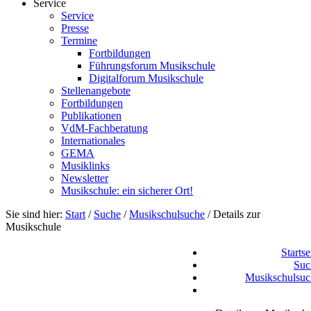
Service
Service
Presse
Termine
Fortbildungen
Führungsforum Musikschule
Digitalforum Musikschule
Stellenangebote
Fortbildungen
Publikationen
VdM-Fachberatung
Internationales
GEMA
Musiklinks
Newsletter
Musikschule: ein sicherer Ort!
Sie sind hier:
Start
/
Suche
/
Musikschulsuche
/
Details zur
Musikschule
Startse
Suc
Musikschulsuc