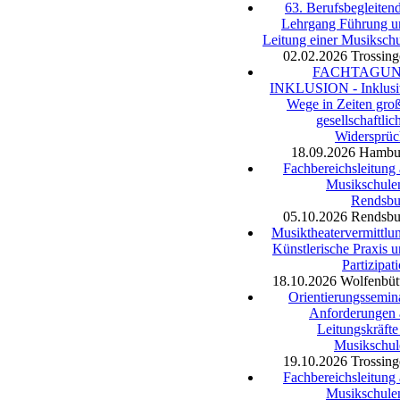
63. Berufsbegleiten
Lehrgang Führung u
Leitung einer Musiksch
02.02.2026
Trossin
FACHTAGU
INKLUSION - Inklusi
Wege in Zeiten gro
gesellschaftlic
Widersprüc
18.09.2026
Hambu
Fachbereichsleitung
Musikschule
Rendsbu
05.10.2026
Rendsbu
Musiktheatervermittlu
Künstlerische Praxis 
Partizipat
18.10.2026
Wolfenbüt
Orientierungssemin
Anforderungen 
Leitungskräfte
Musikschul
19.10.2026
Trossin
Fachbereichsleitung
Musikschule