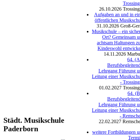
Trossin
26.10.2026
Trossin
Aufgaben an und in ei
öffentlichen Musiksch
31.10.2026
Groß-Ger
Musikschule – ein siche
Ort? Gemeinsam u
achtsam Haltungen z
Kindeswohl entwicke
14.11.2026
Marbu
64. (A
Berufsbegleiten
Lehrgang Führung u
Leitung einer Musiksch
- Trossin
01.02.2027
Trossin
64. (B
Berufsbegleiten
Lehrgang Führung u
Leitung einer Musiksch
- Remsche
Städt. Musikschule
22.02.2027
Remsche
Paderborn
weitere Fortbildungen 
Termi