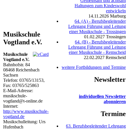
Gemeinsam und achtsam
Haltungen zum Kindeswohl
entwickeln
14.11.2026
Marburg
64. (A) - Berufsbegleitender
Lehrgang Führung und Leitung
einer Musikschule - Trossingen
Musikschule
01.02.2027
Trossingen
Vogtland e.V.
64. (B) - Berufsbegleitender
Lehrgang Führung und Leitung
einer Musikschule - Remscheid
Musikschule
22.02.2027
Remscheid
Vogtland e.V.
Bahnhofstr. 84
weitere Fortbildungen und Termine
08468
Reichenbach
Sachsen
Newsletter
Telefon:
03765/13153
,
Fax: 03765/525863
E-Mail-Adresse:
musikschule-
individuellen Newsletter
vogtland@t-online.de
abonnieren
Internet:
http://www.musikschule-
Termine
vogtland.de
Musikschulleitung: Urs
63. Berufsbegleitender Lehrgang
Hufenbach