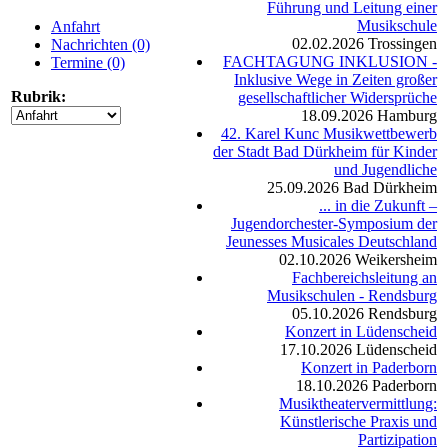
Führung und Leitung einer
Musikschule
Anfahrt
02.02.2026
Trossingen
Nachrichten (0)
FACHTAGUNG INKLUSION -
Termine (0)
Inklusive Wege in Zeiten großer
Rubrik:
gesellschaftlicher Widersprüche
18.09.2026
Hamburg
42. Karel Kunc Musikwettbewerb
der Stadt Bad Dürkheim für Kinder
und Jugendliche
25.09.2026
Bad Dürkheim
... in die Zukunft –
Jugendorchester-Symposium der
Jeunesses Musicales Deutschland
02.10.2026
Weikersheim
Fachbereichsleitung an
Musikschulen - Rendsburg
05.10.2026
Rendsburg
Konzert in Lüdenscheid
17.10.2026
Lüdenscheid
Konzert in Paderborn
18.10.2026
Paderborn
Musiktheatervermittlung:
Künstlerische Praxis und
Partizipation