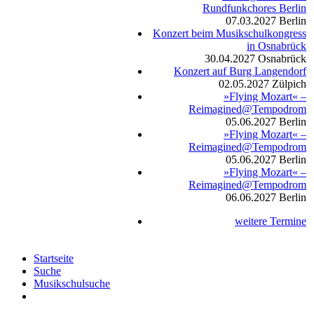
Rundfunkchores Berlin
07.03.2027
Berlin
Konzert beim Musikschulkongress
in Osnabrück
30.04.2027
Osnabrück
Konzert auf Burg Langendorf
02.05.2027
Zülpich
»Flying Mozart« –
Reimagined@Tempodrom
05.06.2027
Berlin
»Flying Mozart« –
Reimagined@Tempodrom
05.06.2027
Berlin
»Flying Mozart« –
Reimagined@Tempodrom
06.06.2027
Berlin
weitere Termine
Startseite
Suche
Musikschulsuche