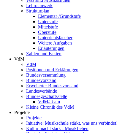
Was sind Musikschulen
Lehrplanwerk
Strukturplan
Elementar-/Grundstufe
Unterstufe
Mittelstufe
Oberstufe
Unterrichtsfaecher
Weitere Aufgaben
Erläuterungen
Zahlen und Fakten
VdM
VdM
Positionen und Erklärungen
Bundesversammlung
Bundesvorstand
Erweiterter Bundesvorstand
Landesverbände
Bundesgeschäftsstelle
VdM-Team
Kleine Chronik des VdM
Projekte
Projekte
Initiative: Musikschule stärkt, was uns verbindet!
Kultur macht stark - MusikLeben