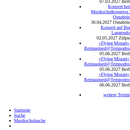
07.03.2027
Berl
Konzert be
Musikschulkongress 
Osnabrü
30.04.2027
Osnabrü
Konzert auf Bu
Langendo
02.05.2027
Zülpi
»Flying Mozart«
Reimagined@Tempodr
05.06.2027
Berl
»Flying Mozart«
Reimagined@Tempodr
05.06.2027
Berl
»Flying Mozart«
Reimagined@Tempodr
06.06.2027
Berl
weitere Termi
Startseite
Suche
Musikschulsuche