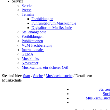
Service
Service
Presse
Termine
Fortbildungen
Führungsforum Musikschule
Digitalforum Musikschule
Stellenangebote
Fortbildungen
Publikationen
VdM-Fachberatung
Internationales
GEMA
Musiklinks
Newsletter
Musikschule: ein sicherer Ort!
Sie sind hier:
Start
/
Suche
/
Musikschulsuche
/
Details zur
Musikschule
Startsei
Suc
Musikschulsuc