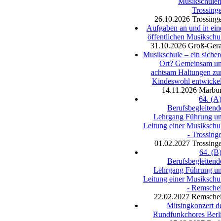
Musikschulen
Trossing
26.10.2026
Trossing
Aufgaben an und in ein
öffentlichen Musikschu
31.10.2026
Groß-Ger
Musikschule – ein sicher
Ort? Gemeinsam u
achtsam Haltungen z
Kindeswohl entwicke
14.11.2026
Marbu
64. (A)
Berufsbegleitend
Lehrgang Führung u
Leitung einer Musikschu
- Trossing
01.02.2027
Trossing
64. (B)
Berufsbegleitend
Lehrgang Führung u
Leitung einer Musikschu
- Remsche
22.02.2027
Remsche
Mitsingkonzert d
Rundfunkchores Berl