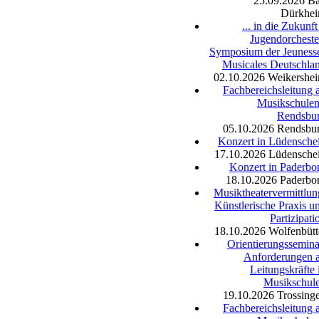
25.09.2026
B
Dürkhe
... in die Zukunft
Jugendorcheste
Symposium der Jeuness
Musicales Deutschla
02.10.2026
Weikershe
Fachbereichsleitung 
Musikschulen
Rendsbu
05.10.2026
Rendsbu
Konzert in Lüdensche
17.10.2026
Lüdensche
Konzert in Paderbo
18.10.2026
Paderbo
Musiktheatervermittlun
Künstlerische Praxis u
Partizipati
18.10.2026
Wolfenbütt
Orientierungssemina
Anforderungen 
Leitungskräfte 
Musikschul
19.10.2026
Trossing
Fachbereichsleitung 