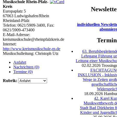
Musikschule Rhein-Pfalz-
Kreis
Newslette
Europaplatz 5
67063
Ludwigshafen/Rhein
Rheinland-Pfalz
individuellen Newslett
Telefon:
0621/5909-3400
, Fax:
abonnier
0621/5909-473400
E-Mail-Adresse:
Termin
kreismusikschule@rheinpfalzkreis.de
Internet:
http://www.kreismusikschule-rp.de
63. Berufsbegleitend
Musikschulleitung: Christoph Utz
Lehrgang Führung u
Leitung einer Musikschu
Anfahrt
02.02.2026
Trossing
Nachrichten (0)
FACHTAGUN
Termine (0)
INKLUSION - Inklusi
Wege in Zeiten groß
Rubrik:
gesellschaftlich
Widersprüc
18.09.2026
Hambu
42. Karel Ku
Musikwettbewerb d
Stadt Bad Dürkheim f
Kinder und Jugendlic