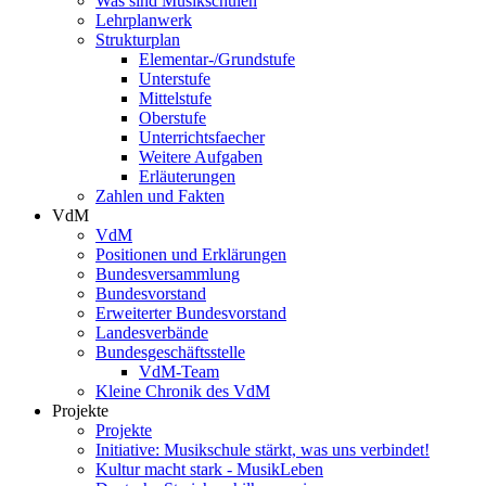
Was sind Musikschulen
Lehrplanwerk
Strukturplan
Elementar-/Grundstufe
Unterstufe
Mittelstufe
Oberstufe
Unterrichtsfaecher
Weitere Aufgaben
Erläuterungen
Zahlen und Fakten
VdM
VdM
Positionen und Erklärungen
Bundesversammlung
Bundesvorstand
Erweiterter Bundesvorstand
Landesverbände
Bundesgeschäftsstelle
VdM-Team
Kleine Chronik des VdM
Projekte
Projekte
Initiative: Musikschule stärkt, was uns verbindet!
Kultur macht stark - MusikLeben