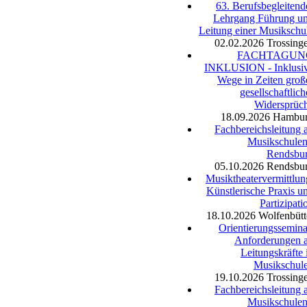
63. Berufsbegleitend
Lehrgang Führung u
Leitung einer Musikschu
02.02.2026
Trossing
FACHTAGUN
INKLUSION - Inklusi
Wege in Zeiten groß
gesellschaftlich
Widersprüc
18.09.2026
Hambu
Fachbereichsleitung 
Musikschulen
Rendsbu
05.10.2026
Rendsbu
Musiktheatervermittlun
Künstlerische Praxis u
Partizipati
18.10.2026
Wolfenbütt
Orientierungssemina
Anforderungen 
Leitungskräfte 
Musikschul
19.10.2026
Trossing
Fachbereichsleitung 
Musikschulen