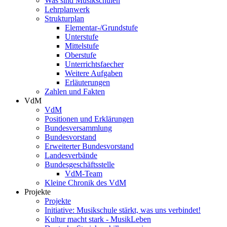
Was sind Musikschulen
Lehrplanwerk
Strukturplan
Elementar-/Grundstufe
Unterstufe
Mittelstufe
Oberstufe
Unterrichtsfaecher
Weitere Aufgaben
Erläuterungen
Zahlen und Fakten
VdM
VdM
Positionen und Erklärungen
Bundesversammlung
Bundesvorstand
Erweiterter Bundesvorstand
Landesverbände
Bundesgeschäftsstelle
VdM-Team
Kleine Chronik des VdM
Projekte
Projekte
Initiative: Musikschule stärkt, was uns verbindet!
Kultur macht stark - MusikLeben