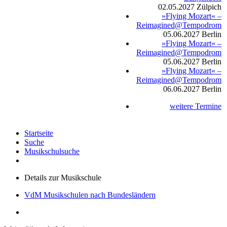
02.05.2027
Zülpich
»Flying Mozart« –
Reimagined@Tempodrom
05.06.2027
Berlin
»Flying Mozart« –
Reimagined@Tempodrom
05.06.2027
Berlin
»Flying Mozart« –
Reimagined@Tempodrom
06.06.2027
Berlin
weitere Termine
Startseite
Suche
Musikschulsuche
Details zur Musikschule
VdM Musikschulen nach Bundesländern