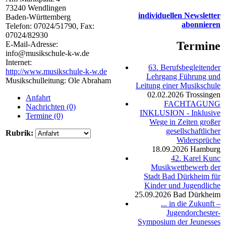
73240
Wendlingen
individuellen Newsletter
Baden-Württemberg
abonnieren
Telefon:
07024/51790
, Fax:
07024/82930
Termine
E-Mail-Adresse:
info@musikschule-k-w.de
Internet:
63. Berufsbegleitender
http://www.musikschule-k-w.de
Lehrgang Führung und
Musikschulleitung: Ole Abraham
Leitung einer Musikschule
02.02.2026
Trossingen
Anfahrt
FACHTAGUNG
Nachrichten (0)
INKLUSION - Inklusive
Termine (0)
Wege in Zeiten großer
gesellschaftlicher
Rubrik:
Widersprüche
18.09.2026
Hamburg
42. Karel Kunc
Musikwettbewerb der
Stadt Bad Dürkheim für
Kinder und Jugendliche
25.09.2026
Bad Dürkheim
... in die Zukunft –
Jugendorchester-
Symposium der Jeunesses