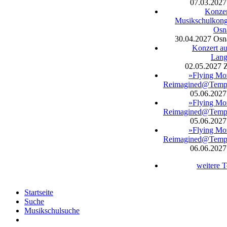
07.03.2027
Konzer
Musikschulkong
Osn
30.04.2027
Osn
Konzert a
Lang
02.05.2027
Z
»Flying Mo
Reimagined@Temp
05.06.2027
»Flying Mo
Reimagined@Temp
05.06.2027
»Flying Mo
Reimagined@Temp
06.06.2027
weitere 
Startseite
Suche
Musikschulsuche