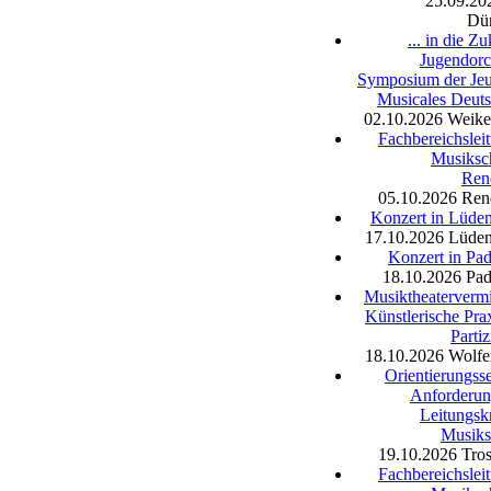
25.09.20
Dü
... in die Z
Jugendorc
Symposium der Jeu
Musicales Deut
02.10.2026
Weike
Fachbereichslei
Musiksc
Ren
05.10.2026
Ren
Konzert in Lüde
17.10.2026
Lüden
Konzert in Pa
18.10.2026
Pad
Musiktheatervermi
Künstlerische Pra
Partiz
18.10.2026
Wolfe
Orientierungss
Anforderun
Leitungskr
Musiks
19.10.2026
Tro
Fachbereichslei