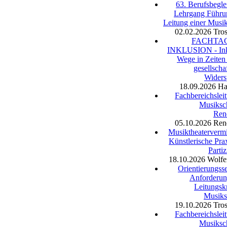
63. Berufsbegle
Lehrgang Führu
Leitung einer Musi
02.02.2026
Tro
FACHTA
INKLUSION - Ink
Wege in Zeiten
gesellschaf
Widers
18.09.2026
Ha
Fachbereichslei
Musiksc
Ren
05.10.2026
Ren
Musiktheatervermi
Künstlerische Pra
Partiz
18.10.2026
Wolfe
Orientierungss
Anforderun
Leitungskr
Musiks
19.10.2026
Tro
Fachbereichslei
Musiksc