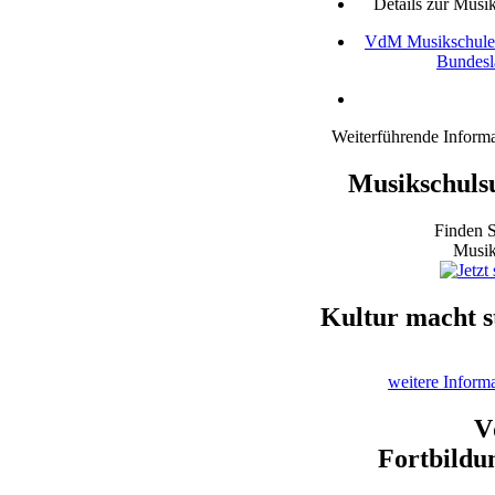
Details zur Musi
VdM Musikschule
Bundesl
Weiterführende Inform
Musikschuls
Finden S
Musik
Kultur macht s
weitere Inform
V
Fortbildu