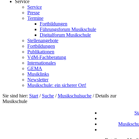
Service
Service
Presse
Termine
Fortbildungen
Führungsforum Musikschule
Digitalforum Musikschule
Stellenangebote
Fortbildungen
Publikationen
VdM-Fachberatung
Internationales
GEMA
Musiklinks
Newsletter
Musikschule: ein sicherer Ort!
Sie sind hier:
Start
/
Suche
/
Musikschulsuche
/
Details zur
Musikschule
St
Musikschu