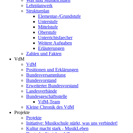
Was sind Musikschulen
Lehrplanwerk
Strukturplan
Elementar-/Grundstufe
Unterstufe
Mittelstufe
Oberstufe
Unterrichtsfaecher
Weitere Aufgaben
Erläuterungen
Zahlen und Fakten
VdM
VdM
Positionen und Erklärungen
Bundesversammlung
Bundesvorstand
Erweiterter Bundesvorstand
Landesverbände
Bundesgeschäftsstelle
VdM-Team
Kleine Chronik des VdM
Projekte
Projekte
Initiative: Musikschule stärkt, was uns verbindet!
Kultur macht stark - MusikLeben