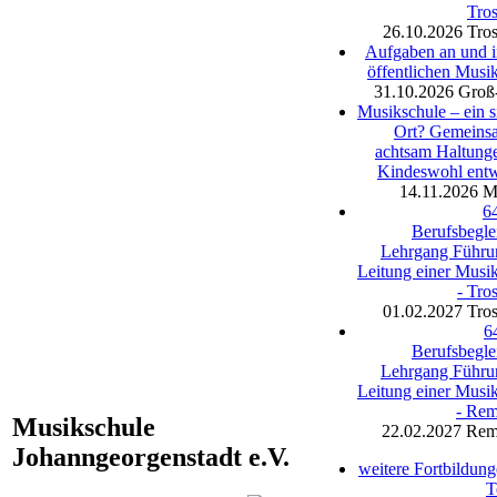
Tro
26.10.2026
Tro
Aufgaben an und i
öffentlichen Musi
31.10.2026
Groß
Musikschule – ein s
Ort? Gemeins
achtsam Haltung
Kindeswohl entw
14.11.2026
M
64
Berufsbegle
Lehrgang Führu
Leitung einer Musi
- Tro
01.02.2027
Tro
64
Berufsbegle
Lehrgang Führu
Leitung einer Musi
- Rem
Musikschule
22.02.2027
Rem
Johanngeorgenstadt e.V.
weitere Fortbildun
T