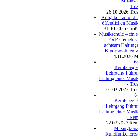
Musiksc
Tro
26.10.2026
Tro
Aufgaben an und i
öffentlichen Musi
31.10.2026
Groß
Musikschule – ein s
Ort? Gemeins
achtsam Haltung
Kindeswohl entw
14.11.2026
M
64
Berufsbegle
Lehrgang Führu
Leitung einer Musi
- Tro
01.02.2027
Tro
64
Berufsbegle
Lehrgang Führu
Leitung einer Musi
- Rem
22.02.2027
Rem
Mitsingkonz
Rundfunkchores 