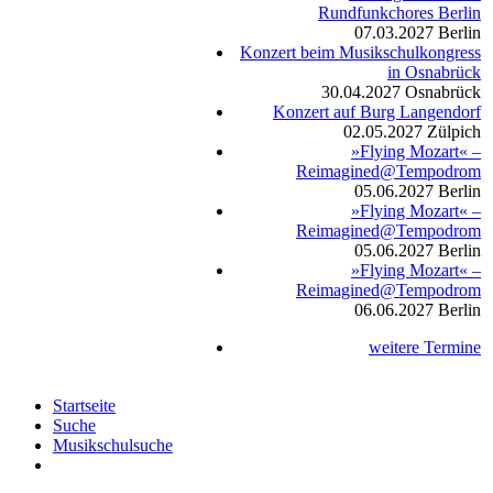
Rundfunkchores Berlin
07.03.2027
Berlin
Konzert beim Musikschulkongress
in Osnabrück
30.04.2027
Osnabrück
Konzert auf Burg Langendorf
02.05.2027
Zülpich
»Flying Mozart« –
Reimagined@Tempodrom
05.06.2027
Berlin
»Flying Mozart« –
Reimagined@Tempodrom
05.06.2027
Berlin
»Flying Mozart« –
Reimagined@Tempodrom
06.06.2027
Berlin
weitere Termine
Startseite
Suche
Musikschulsuche