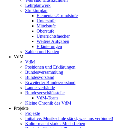
Was sind Musikschulen
Lehrplanwerk
Strukturplan
Elementar-/Grundstufe
Unterstufe
Mittelstufe
Oberstufe
Unterrichtsfaecher
Weitere Aufgaben
Erläuterungen
Zahlen und Fakten
VdM
VdM
Positionen und Erklärungen
Bundesversammlung
Bundesvorstand
Erweiterter Bundesvorstand
Landesverbände
Bundesgeschäftsstelle
VdM-Team
Kleine Chronik des VdM
Projekte
Projekte
Initiative: Musikschule stärkt, was uns verbindet!
Kultur macht stark - MusikLeben