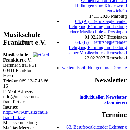
Gemeinsam und achtsam
Haltungen zum Kindeswohl
entwickeln
14.11.2026
Marburg
64. (A) - Berufsbegleitender
Lehrgang Führung und Leitung
einer Musikschule - Trossingen
Musikschule
01.02.2027
Trossingen
Frankfurt e.V.
64. (B) - Berufsbegleitender
Lehrgang Führung und Leitung
einer Musikschule - Remscheid
Musikschule
22.02.2027
Remscheid
Frankfurt e.V.
Berliner Straße 51
weitere Fortbildungen und Termine
60311
Frankfurt
Hessen
Newsletter
Telefon:
069 / 247 43 66
16
E-Mail-Adresse:
info@musikschule-
individuellen Newsletter
frankfurt.de
abonnieren
Internet:
http://www.musikschule-
Termine
frankfurt.de
Musikschulleitung:
63. Berufsbegleitender Lehrgang
Mathias Metzner