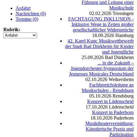
Führung und Leitung einer
Musikschule
Anfahrt
02.02.2026
Trossingen
Nachrichten (0)
FACHTAGUNG INKLUSION -
Termine (0)
Inklusive Wege in Zeiten großer
Rubrik:
gesellschaftlicher Widersprüche
18.09.2026
Hamburg
42. Karel Kunc Musikwettbewerb
der Stadt Bad Dürkheim für Kinder
und Jugendliche
25.09.2026
Bad Dürkheim
... in die Zukunft –
Jugendorchester-Symposium der
Jeunesses Musicales Deutschland
02.10.2026
Weikersheim
Fachbereichsleitung an
Musikschulen - Rendsburg
05.10.2026
Rendsburg
Konzert in Lüdenscheid
17.10.2026
Lüdenscheid
Konzert in Paderborn
18.10.2026
Paderborn
Musiktheatervermittlung:
Künstlerische Praxis und
Partizipation