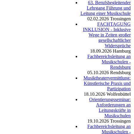
63. Berufsbegleitender
Lehrgang Führung und
Leitung einer Musikschule
02.02.2026
Trossingen
FACHTAGUNG
INKLUSION - Inklusive
Wege in Zeiten großer
gesellschaftlicher
Widersprüche
18.09.2026
Hamburg
Fachbereichsleitung an
Musikschulen -
Rendsburg
05.10.2026
Rendsburg
Musiktheatervermittlung:
Künstlerische Praxis und
Partizipation
18.10.2026
Wolfenbüttel
Orientierungsseminar:
Anforderungen an
Leitungskräfte in
Musikschulen
19.10.2026
Trossingen
Fachbereichsleitung an
Musikschulen -