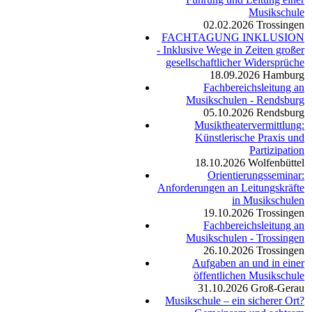
Musikschule
02.02.2026
Trossingen
FACHTAGUNG INKLUSION
- Inklusive Wege in Zeiten großer
gesellschaftlicher Widersprüche
18.09.2026
Hamburg
Fachbereichsleitung an
Musikschulen - Rendsburg
05.10.2026
Rendsburg
Musiktheatervermittlung:
Künstlerische Praxis und
Partizipation
18.10.2026
Wolfenbüttel
Orientierungsseminar:
Anforderungen an Leitungskräfte
in Musikschulen
19.10.2026
Trossingen
Fachbereichsleitung an
Musikschulen - Trossingen
26.10.2026
Trossingen
Aufgaben an und in einer
öffentlichen Musikschule
31.10.2026
Groß-Gerau
Musikschule – ein sicherer Ort?