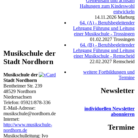
Gemeinsam und achtsam
Haltungen zum Kindeswohl
entwickeln
14.11.2026
Marburg
64. (A) - Berufsbegleitender
Lehrgang Führung und Leitung
einer Musikschule - Trossingen
01.02.2027
Trossingen
64. (B) - Berufsbegleitender
Lehrgang Führung und Leitung
Musikschule der
einer Musikschule - Remscheid
Stadt Nordhorn
22.02.2027
Remscheid
weitere Fortbildungen und
Musikschule der
Termine
Stadt Nordhorn
Bentheimer Str. 239
Newsletter
48529
Nordhorn
Niedersachsen
Telefon:
05921/878-336
E-Mail-Adresse:
individuellen Newsletter
musikschule@nordhorn.de
abonnieren
Internet:
http://www.musikschule-
Termine
nordhorn.de
Musikschulleitung: Ivo