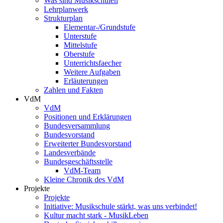
Was sind Musikschulen
Lehrplanwerk
Strukturplan
Elementar-/Grundstufe
Unterstufe
Mittelstufe
Oberstufe
Unterrichtsfaecher
Weitere Aufgaben
Erläuterungen
Zahlen und Fakten
VdM
VdM
Positionen und Erklärungen
Bundesversammlung
Bundesvorstand
Erweiterter Bundesvorstand
Landesverbände
Bundesgeschäftsstelle
VdM-Team
Kleine Chronik des VdM
Projekte
Projekte
Initiative: Musikschule stärkt, was uns verbindet!
Kultur macht stark - MusikLeben