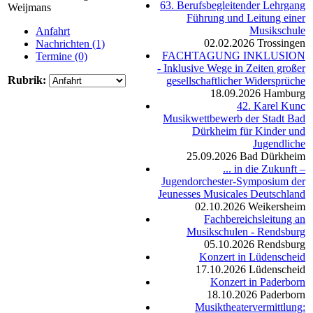
63. Berufsbegleitender Lehrgang
Weijmans
Führung und Leitung einer
Musikschule
Anfahrt
02.02.2026
Trossingen
Nachrichten (1)
FACHTAGUNG INKLUSION
Termine (0)
- Inklusive Wege in Zeiten großer
Rubrik:
gesellschaftlicher Widersprüche
18.09.2026
Hamburg
42. Karel Kunc
Musikwettbewerb der Stadt Bad
Dürkheim für Kinder und
Jugendliche
25.09.2026
Bad Dürkheim
... in die Zukunft –
Jugendorchester-Symposium der
Jeunesses Musicales Deutschland
02.10.2026
Weikersheim
Fachbereichsleitung an
Musikschulen - Rendsburg
05.10.2026
Rendsburg
Konzert in Lüdenscheid
17.10.2026
Lüdenscheid
Konzert in Paderborn
18.10.2026
Paderborn
Musiktheatervermittlung: