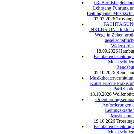
63. Berufsbegleitend
Lehrgang Führung u
Leitung einer Musikschu
02.02.2026
Trossing
FACHTAGUN
INKLUSION - Inklusi
Wege in Zeiten groß
gesellschaftlich
Widersprüc
18.09.2026
Hambu
Fachbereichsleitung 
Musikschulen
Rendsbu
05.10.2026
Rendsbu
Musiktheatervermittlun
Künstlerische Praxis u
Partizipati
18.10.2026
Wolfenbütt
Orientierungssemina
Anforderungen 
Leitungskräfte 
Musikschul
19.10.2026
Trossing
Fachbereichsleitung 
Musikschulen