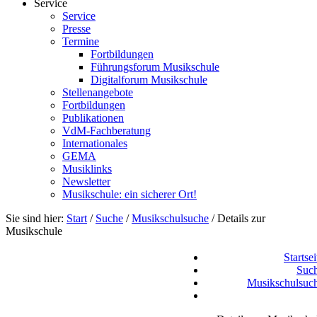
Service
Service
Presse
Termine
Fortbildungen
Führungsforum Musikschule
Digitalforum Musikschule
Stellenangebote
Fortbildungen
Publikationen
VdM-Fachberatung
Internationales
GEMA
Musiklinks
Newsletter
Musikschule: ein sicherer Ort!
Sie sind hier:
Start
/
Suche
/
Musikschulsuche
/
Details zur
Musikschule
Startsei
Suc
Musikschulsuc