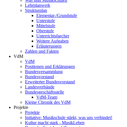
Was sind Musikschulen
Lehrplanwerk
Strukturplan
Elementar-/Grundstufe
Unterstufe
Mittelstufe
Oberstufe
Unterrichtsfaecher
Weitere Aufgaben
Erläuterungen
Zahlen und Fakten
VdM
VdM
Positionen und Erklärungen
Bundesversammlung
Bundesvorstand
Erweiterter Bundesvorstand
Landesverbände
Bundesgeschäftsstelle
VdM-Team
Kleine Chronik des VdM
Projekte
Projekte
Initiative: Musikschule stärkt, was uns verbindet!
Kultur macht stark - MusikLeben