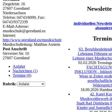
Ziegeleistr. 16
Newslette
27607
Geestland
Niedersachsen
Telefon:
04743/6099
, Fax:
04743/9372339
individuellen Newslett
E-Mail-Adresse:
abonnier
musikschule@geestland.eu
Internet:
Termin
http://www.geestland.eu/musikschule
Musikschulleitung: Matthias Austein
Post Anschrift
63. Berufsbegleitend
Sieverner Str. 10
Lehrgang Führung u
27607 Geestland
Leitung einer Musikschu
02.02.2026
Trossing
Anfahrt
FACHTAGUN
Nachrichten (1)
INKLUSION - Inklusi
Termine (0)
Wege in Zeiten groß
gesellschaftlich
Rubrik:
Widersprüc
18.09.2026
Hambu
42. Karel Ku
Musikwettbewerb d
Stadt Bad Dürkheim f
Kinder und Jugendlic