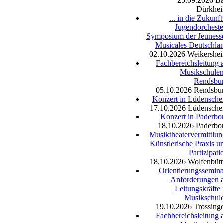
25.09.2026
B
Dürkhe
... in die Zukunft
Jugendorcheste
Symposium der Jeuness
Musicales Deutschla
02.10.2026
Weikershe
Fachbereichsleitung 
Musikschulen
Rendsbu
05.10.2026
Rendsbu
Konzert in Lüdensche
17.10.2026
Lüdensche
Konzert in Paderbo
18.10.2026
Paderbo
Musiktheatervermittlun
Künstlerische Praxis u
Partizipati
18.10.2026
Wolfenbütt
Orientierungssemina
Anforderungen 
Leitungskräfte 
Musikschul
19.10.2026
Trossing
Fachbereichsleitung 