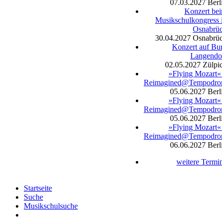
07.03.2027
Berl
Konzert be
Musikschulkongress 
Osnabrü
30.04.2027
Osnabrü
Konzert auf Bu
Langendo
02.05.2027
Zülpi
»Flying Mozart«
Reimagined@Tempodr
05.06.2027
Berl
»Flying Mozart«
Reimagined@Tempodr
05.06.2027
Berl
»Flying Mozart«
Reimagined@Tempodr
06.06.2027
Berl
weitere Termi
Startseite
Suche
Musikschulsuche