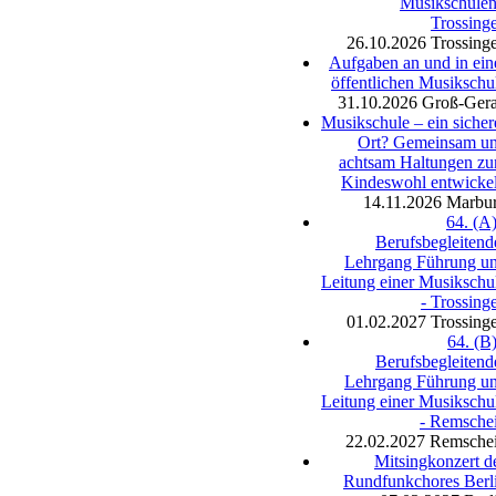
Musikschulen
Trossing
26.10.2026
Trossing
Aufgaben an und in ein
öffentlichen Musikschu
31.10.2026
Groß-Ger
Musikschule – ein sicher
Ort? Gemeinsam u
achtsam Haltungen z
Kindeswohl entwicke
14.11.2026
Marbu
64. (A)
Berufsbegleitend
Lehrgang Führung u
Leitung einer Musikschu
- Trossing
01.02.2027
Trossing
64. (B)
Berufsbegleitend
Lehrgang Führung u
Leitung einer Musikschu
- Remsche
22.02.2027
Remsche
Mitsingkonzert d
Rundfunkchores Berl