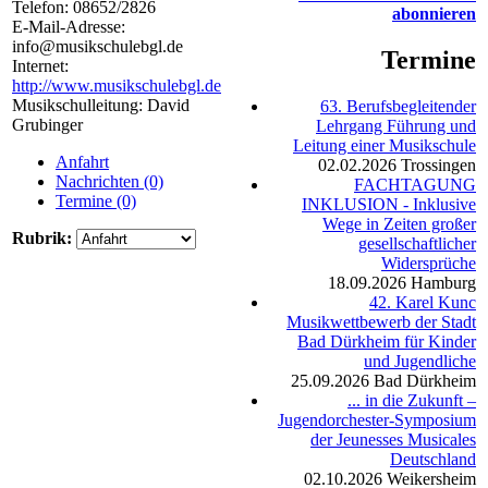
Telefon:
08652/2826
abonnieren
E-Mail-Adresse:
info@musikschulebgl.de
Termine
Internet:
http://www.musikschulebgl.de
Musikschulleitung: David
63. Berufsbegleitender
Grubinger
Lehrgang Führung und
Leitung einer Musikschule
Anfahrt
02.02.2026
Trossingen
Nachrichten (0)
FACHTAGUNG
Termine (0)
INKLUSION - Inklusive
Wege in Zeiten großer
Rubrik:
gesellschaftlicher
Widersprüche
18.09.2026
Hamburg
42. Karel Kunc
Musikwettbewerb der Stadt
Bad Dürkheim für Kinder
und Jugendliche
25.09.2026
Bad Dürkheim
... in die Zukunft –
Jugendorchester-Symposium
der Jeunesses Musicales
Deutschland
02.10.2026
Weikersheim