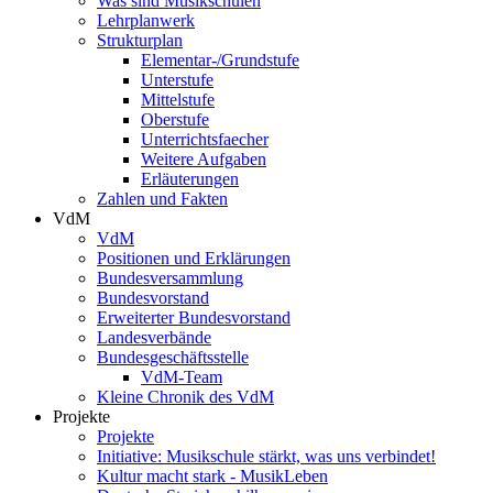
Was sind Musikschulen
Lehrplanwerk
Strukturplan
Elementar-/Grundstufe
Unterstufe
Mittelstufe
Oberstufe
Unterrichtsfaecher
Weitere Aufgaben
Erläuterungen
Zahlen und Fakten
VdM
VdM
Positionen und Erklärungen
Bundesversammlung
Bundesvorstand
Erweiterter Bundesvorstand
Landesverbände
Bundesgeschäftsstelle
VdM-Team
Kleine Chronik des VdM
Projekte
Projekte
Initiative: Musikschule stärkt, was uns verbindet!
Kultur macht stark - MusikLeben