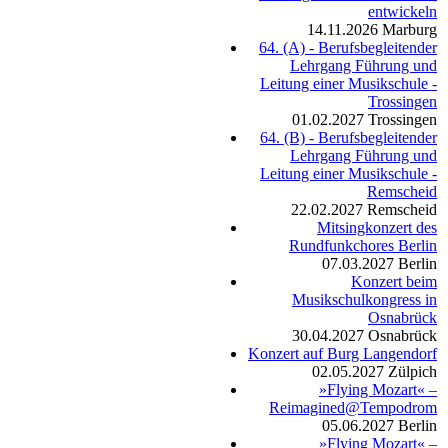
entwickeln
14.11.2026
Marburg
64. (A) - Berufsbegleitender
Lehrgang Führung und
Leitung einer Musikschule -
Trossingen
01.02.2027
Trossingen
64. (B) - Berufsbegleitender
Lehrgang Führung und
Leitung einer Musikschule -
Remscheid
22.02.2027
Remscheid
Mitsingkonzert des
Rundfunkchores Berlin
07.03.2027
Berlin
Konzert beim
Musikschulkongress in
Osnabrück
30.04.2027
Osnabrück
Konzert auf Burg Langendorf
02.05.2027
Zülpich
»Flying Mozart« –
Reimagined@Tempodrom
05.06.2027
Berlin
»Flying Mozart« –