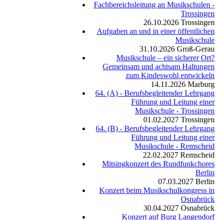
Fachbereichsleitung an Musikschulen -
Trossingen
26.10.2026
Trossingen
Aufgaben an und in einer öffentlichen
Musikschule
31.10.2026
Groß-Gerau
Musikschule – ein sicherer Ort?
Gemeinsam und achtsam Haltungen
zum Kindeswohl entwickeln
14.11.2026
Marburg
64. (A) - Berufsbegleitender Lehrgang
Führung und Leitung einer
Musikschule - Trossingen
01.02.2027
Trossingen
64. (B) - Berufsbegleitender Lehrgang
Führung und Leitung einer
Musikschule - Remscheid
22.02.2027
Remscheid
Mitsingkonzert des Rundfunkchores
Berlin
07.03.2027
Berlin
Konzert beim Musikschulkongress in
Osnabrück
30.04.2027
Osnabrück
Konzert auf Burg Langendorf