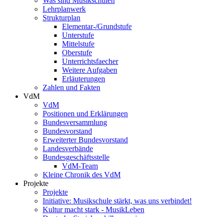
Was sind Musikschulen
Lehrplanwerk
Strukturplan
Elementar-/Grundstufe
Unterstufe
Mittelstufe
Oberstufe
Unterrichtsfaecher
Weitere Aufgaben
Erläuterungen
Zahlen und Fakten
VdM
VdM
Positionen und Erklärungen
Bundesversammlung
Bundesvorstand
Erweiterter Bundesvorstand
Landesverbände
Bundesgeschäftsstelle
VdM-Team
Kleine Chronik des VdM
Projekte
Projekte
Initiative: Musikschule stärkt, was uns verbindet!
Kultur macht stark - MusikLeben