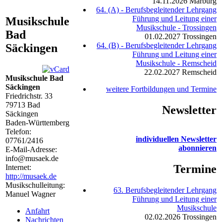
14.11.2026
Marburg
64. (A) - Berufsbegleitender Lehrgang
Führung und Leitung einer
Musikschule
Musikschule - Trossingen
Bad
01.02.2027
Trossingen
64. (B) - Berufsbegleitender Lehrgang
Säckingen
Führung und Leitung einer
Musikschule - Remscheid
22.02.2027
Remscheid
Musikschule Bad
Säckingen
weitere Fortbildungen und Termine
Friedrichstr. 33
79713
Bad
Newsletter
Säckingen
Baden-Württemberg
Telefon:
individuellen Newsletter
07761/2416
abonnieren
E-Mail-Adresse:
info@musaek.de
Termine
Internet:
http://musaek.de
Musikschulleitung:
63. Berufsbegleitender Lehrgang
Manuel Wagner
Führung und Leitung einer
Musikschule
Anfahrt
02.02.2026
Trossingen
Nachrichten