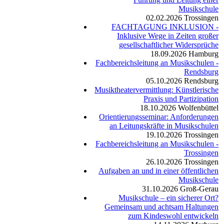
Musikschule
02.02.2026
Trossingen
FACHTAGUNG INKLUSION -
Inklusive Wege in Zeiten großer
gesellschaftlicher Widersprüche
18.09.2026
Hamburg
Fachbereichsleitung an Musikschulen -
Rendsburg
05.10.2026
Rendsburg
Musiktheatervermittlung: Künstlerische
Praxis und Partizipation
18.10.2026
Wolfenbüttel
Orientierungsseminar: Anforderungen
an Leitungskräfte in Musikschulen
19.10.2026
Trossingen
Fachbereichsleitung an Musikschulen -
Trossingen
26.10.2026
Trossingen
Aufgaben an und in einer öffentlichen
Musikschule
31.10.2026
Groß-Gerau
Musikschule – ein sicherer Ort?
Gemeinsam und achtsam Haltungen
zum Kindeswohl entwickeln