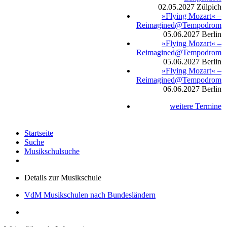
02.05.2027
Zülpich
»Flying Mozart« –
Reimagined@Tempodrom
05.06.2027
Berlin
»Flying Mozart« –
Reimagined@Tempodrom
05.06.2027
Berlin
»Flying Mozart« –
Reimagined@Tempodrom
06.06.2027
Berlin
weitere Termine
Startseite
Suche
Musikschulsuche
Details zur Musikschule
VdM Musikschulen nach Bundesländern