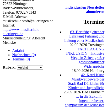
72622
Nürtingen
individuellen Newsletter
Baden-Württemberg
abonnieren
Telefon:
07022/75343
E-Mail-Adresse:
Termine
musikschule.stadt@nuertingen.de
Internet:
http://www.musikschule-
63. Berufsbegleitender
nuertingen.de
Lehrgang Führung und
Musikschulleitung: Albrecht
Leitung einer Musikschule
Meincke
02.02.2026
Trossingen
FACHTAGUNG
Anfahrt
INKLUSION - Inklusive
Nachrichten (0)
Wege in Zeiten großer
Termine (0)
gesellschaftlicher
Widersprüche
Rubrik:
18.09.2026
Hamburg
42. Karel Kunc
Musikwettbewerb der
Stadt Bad Dürkheim für
Kinder und Jugendliche
25.09.2026
Bad Dürkheim
... in die Zukunft –
Jugendorchester-
Symposium der Jeunesses