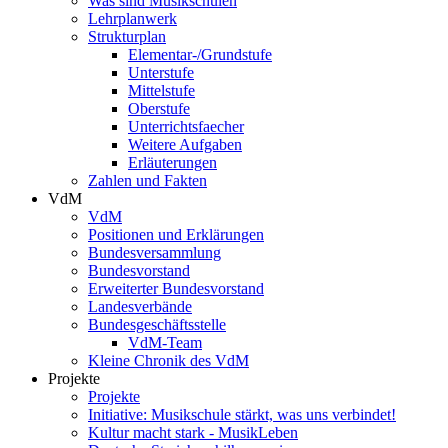
Was sind Musikschulen
Lehrplanwerk
Strukturplan
Elementar-/Grundstufe
Unterstufe
Mittelstufe
Oberstufe
Unterrichtsfaecher
Weitere Aufgaben
Erläuterungen
Zahlen und Fakten
VdM
VdM
Positionen und Erklärungen
Bundesversammlung
Bundesvorstand
Erweiterter Bundesvorstand
Landesverbände
Bundesgeschäftsstelle
VdM-Team
Kleine Chronik des VdM
Projekte
Projekte
Initiative: Musikschule stärkt, was uns verbindet!
Kultur macht stark - MusikLeben