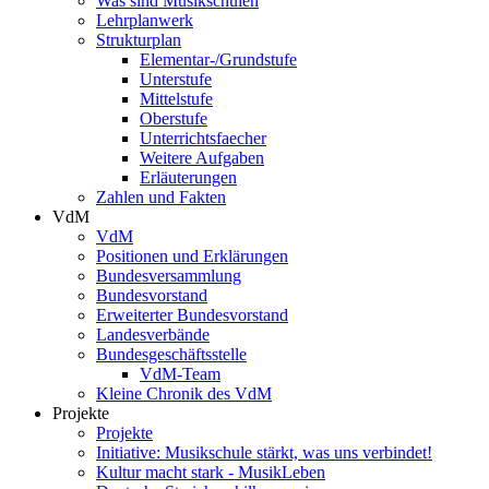
Was sind Musikschulen
Lehrplanwerk
Strukturplan
Elementar-/Grundstufe
Unterstufe
Mittelstufe
Oberstufe
Unterrichtsfaecher
Weitere Aufgaben
Erläuterungen
Zahlen und Fakten
VdM
VdM
Positionen und Erklärungen
Bundesversammlung
Bundesvorstand
Erweiterter Bundesvorstand
Landesverbände
Bundesgeschäftsstelle
VdM-Team
Kleine Chronik des VdM
Projekte
Projekte
Initiative: Musikschule stärkt, was uns verbindet!
Kultur macht stark - MusikLeben