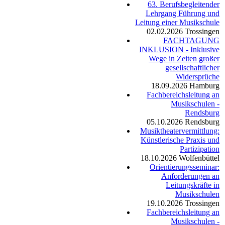
63. Berufsbegleitender
Lehrgang Führung und
Leitung einer Musikschule
02.02.2026
Trossingen
FACHTAGUNG
INKLUSION - Inklusive
Wege in Zeiten großer
gesellschaftlicher
Widersprüche
18.09.2026
Hamburg
Fachbereichsleitung an
Musikschulen -
Rendsburg
05.10.2026
Rendsburg
Musiktheatervermittlung:
Künstlerische Praxis und
Partizipation
18.10.2026
Wolfenbüttel
Orientierungsseminar:
Anforderungen an
Leitungskräfte in
Musikschulen
19.10.2026
Trossingen
Fachbereichsleitung an
Musikschulen -