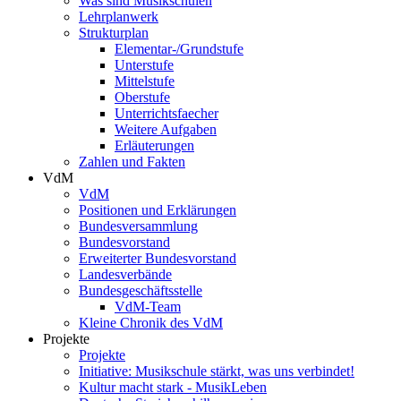
Was sind Musikschulen
Lehrplanwerk
Strukturplan
Elementar-/Grundstufe
Unterstufe
Mittelstufe
Oberstufe
Unterrichtsfaecher
Weitere Aufgaben
Erläuterungen
Zahlen und Fakten
VdM
VdM
Positionen und Erklärungen
Bundesversammlung
Bundesvorstand
Erweiterter Bundesvorstand
Landesverbände
Bundesgeschäftsstelle
VdM-Team
Kleine Chronik des VdM
Projekte
Projekte
Initiative: Musikschule stärkt, was uns verbindet!
Kultur macht stark - MusikLeben