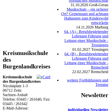
öffentlichen Musikschule
31.10.2026
Groß-Gerau
Musikschule – ein sicherer
Ort? Gemeinsam und achtsam
Haltungen zum Kindeswohl
entwickeln
14.11.2026
Marburg
64. (A) - Berufsbegleitender
Lehrgang Führung und
Leitung einer Musikschule -
Trossingen
01.02.2027
Trossingen
Kreismusikschule
64. (B) - Berufsbegleitender
Lehrgang Führung und
des
Leitung einer Musikschule -
Burgenlandkreises
Remscheid
22.02.2027
Remscheid
Kreismusikschule
weitere Fortbildungen und
des Burgenlandkreises
Termine
Nicolaiplatz 1-3
06712
Zeitz
Newsletter
Sachsen-Anhalt
Telefon:
03445 / 261640
, Fax:
03445 / 261642
E-Mail-Adresse:
individuellen Newsletter