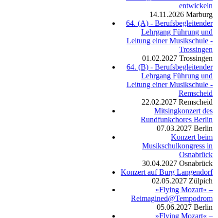
entwickeln
14.11.2026
Marburg
64. (A) - Berufsbegleitender
Lehrgang Führung und
Leitung einer Musikschule -
Trossingen
01.02.2027
Trossingen
64. (B) - Berufsbegleitender
Lehrgang Führung und
Leitung einer Musikschule -
Remscheid
22.02.2027
Remscheid
Mitsingkonzert des
Rundfunkchores Berlin
07.03.2027
Berlin
Konzert beim
Musikschulkongress in
Osnabrück
30.04.2027
Osnabrück
Konzert auf Burg Langendorf
02.05.2027
Zülpich
»Flying Mozart« –
Reimagined@Tempodrom
05.06.2027
Berlin
»Flying Mozart« –