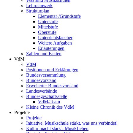
Was sind Musikschulen
Lehrplanwerk
Strukturplan
Elementar-/Grundstufe
Unterstufe
Mittelstufe
Oberstufe
Unterrichtsfaecher
Weitere Aufgaben
Erläuterungen
Zahlen und Fakten
VdM
VdM
Positionen und Erklärungen
Bundesversammlung
Bundesvorstand
Erweiterter Bundesvorstand
Landesverbände
Bundesgeschäftsstelle
VdM-Team
Kleine Chronik des VdM
Projekte
Projekte
Initiative: Musikschule stärkt, was uns verbindet!
Kultur macht stark - MusikLeben