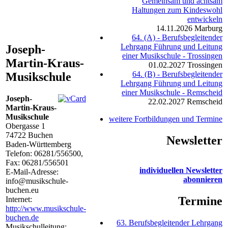
Gemeinsam und achtsam
Haltungen zum Kindeswohl
entwickeln
14.11.2026
Marburg
64. (A) - Berufsbegleitender
Lehrgang Führung und Leitung
Joseph-
einer Musikschule - Trossingen
Martin-Kraus-
01.02.2027
Trossingen
64. (B) - Berufsbegleitender
Musikschule
Lehrgang Führung und Leitung
einer Musikschule - Remscheid
Joseph-
22.02.2027
Remscheid
Martin-Kraus-
Musikschule
weitere Fortbildungen und Termine
Obergasse 1
74722
Buchen
Newsletter
Baden-Württemberg
Telefon:
06281/556500
,
Fax: 06281/556501
individuellen Newsletter
E-Mail-Adresse:
abonnieren
info@musikschule-
buchen.eu
Termine
Internet:
http://www.musikschule-
buchen.de
63. Berufsbegleitender Lehrgang
Musikschulleitung: