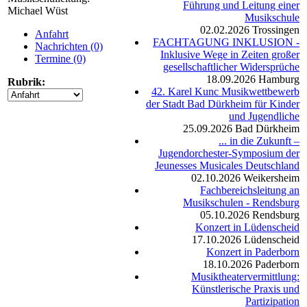
Führung und Leitung einer
Michael Wüst
Musikschule
02.02.2026
Trossingen
Anfahrt
FACHTAGUNG INKLUSION -
Nachrichten (0)
Inklusive Wege in Zeiten großer
Termine (0)
gesellschaftlicher Widersprüche
18.09.2026
Hamburg
Rubrik:
42. Karel Kunc Musikwettbewerb
der Stadt Bad Dürkheim für Kinder
und Jugendliche
25.09.2026
Bad Dürkheim
... in die Zukunft –
Jugendorchester-Symposium der
Jeunesses Musicales Deutschland
02.10.2026
Weikersheim
Fachbereichsleitung an
Musikschulen - Rendsburg
05.10.2026
Rendsburg
Konzert in Lüdenscheid
17.10.2026
Lüdenscheid
Konzert in Paderborn
18.10.2026
Paderborn
Musiktheatervermittlung:
Künstlerische Praxis und
Partizipation