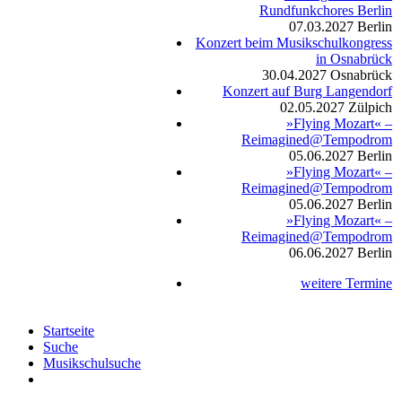
Rundfunkchores Berlin
07.03.2027
Berlin
Konzert beim Musikschulkongress
in Osnabrück
30.04.2027
Osnabrück
Konzert auf Burg Langendorf
02.05.2027
Zülpich
»Flying Mozart« –
Reimagined@Tempodrom
05.06.2027
Berlin
»Flying Mozart« –
Reimagined@Tempodrom
05.06.2027
Berlin
»Flying Mozart« –
Reimagined@Tempodrom
06.06.2027
Berlin
weitere Termine
Startseite
Suche
Musikschulsuche