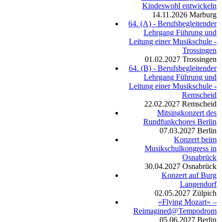
Kindeswohl entwickeln
14.11.2026
Marburg
64. (A) - Berufsbegleitender
Lehrgang Führung und
Leitung einer Musikschule -
Trossingen
01.02.2027
Trossingen
64. (B) - Berufsbegleitender
Lehrgang Führung und
Leitung einer Musikschule -
Remscheid
22.02.2027
Remscheid
Mitsingkonzert des
Rundfunkchores Berlin
07.03.2027
Berlin
Konzert beim
Musikschulkongress in
Osnabrück
30.04.2027
Osnabrück
Konzert auf Burg
Langendorf
02.05.2027
Zülpich
»Flying Mozart« –
Reimagined@Tempodrom
05.06.2027
Berlin