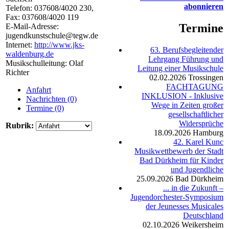
abonnieren
Telefon:
037608/4020 230
,
Fax: 037608/4020 119
Termine
E-Mail-Adresse:
jugendkunstschule@tegw.de
Internet:
http://www.jks-
63. Berufsbegleitender
waldenburg.de
Lehrgang Führung und
Musikschulleitung: Olaf
Leitung einer Musikschule
Richter
02.02.2026
Trossingen
FACHTAGUNG
Anfahrt
INKLUSION - Inklusive
Nachrichten (0)
Wege in Zeiten großer
Termine (0)
gesellschaftlicher
Widersprüche
Rubrik:
18.09.2026
Hamburg
42. Karel Kunc
Musikwettbewerb der Stadt
Bad Dürkheim für Kinder
und Jugendliche
25.09.2026
Bad Dürkheim
... in die Zukunft –
Jugendorchester-Symposium
der Jeunesses Musicales
Deutschland
02.10.2026
Weikersheim