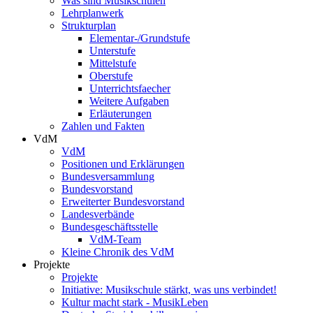
Was sind Musikschulen
Lehrplanwerk
Strukturplan
Elementar-/Grundstufe
Unterstufe
Mittelstufe
Oberstufe
Unterrichtsfaecher
Weitere Aufgaben
Erläuterungen
Zahlen und Fakten
VdM
VdM
Positionen und Erklärungen
Bundesversammlung
Bundesvorstand
Erweiterter Bundesvorstand
Landesverbände
Bundesgeschäftsstelle
VdM-Team
Kleine Chronik des VdM
Projekte
Projekte
Initiative: Musikschule stärkt, was uns verbindet!
Kultur macht stark - MusikLeben