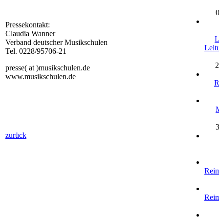
Pressekontakt:
Claudia Wanner
L
Verband deutscher Musikschulen
Leit
Tel. 0228/95706-21
2
presse( at )musikschulen.de
www.musikschulen.de
R
M
zurück
Rei
Rei