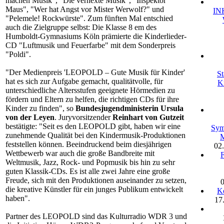
machen Musik", "Die verhexte Musik", "Inspektor
Maus", "Wer hat Angst vor Mister Werwolf?" und
IN
"Pelemele! Rockwürste". Zum fünften Mal entschied
auch die Zielgruppe selbst: Die Klasse 8 em des
Humboldt-Gymnasiums Köln prämierte die Kinderlieder-
CD "Luftmusik und Feuerfarbe" mit dem Sonderpreis
"Poldi".
"Der Medienpreis 'LEOPOLD – Gute Musik für Kinder'
St
hat es sich zur Aufgabe gemacht, qualitätvolle, für
K
unterschiedliche Altersstufen geeignete Hörmedien zu
fördern und Eltern zu helfen, die richtigen CDs für ihre
Kinder zu finden", so
Bundesjugendministerin Ursula
von der Leyen
. Juryvorsitzender
Reinhart von Gutzeit
bestätigte: "Seit es den LEOPOLD gibt, haben wir eine
Sym
zunehmende Qualität bei den Kindermusik-Produktionen
M
feststellen können. Beeindruckend beim diesjährigen
02
Wettbewerb war auch die große Bandbreite mit
F
Weltmusik, Jazz, Rock- und Popmusik bis hin zu sehr
guten Klassik-CDs. Es ist alle zwei Jahre eine große
Freude, sich mit den Produktionen auseinander zu setzen,
die kreative Künstler für ein junges Publikum entwickelt
Ko
haben".
17
Partner des LEOPOLD sind das Kulturradio WDR 3 und