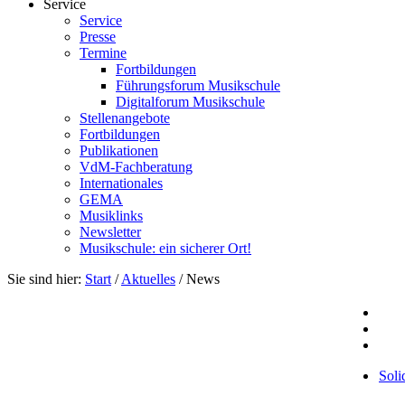
Service
Service
Presse
Termine
Fortbildungen
Führungsforum Musikschule
Digitalforum Musikschule
Stellenangebote
Fortbildungen
Publikationen
VdM-Fachberatung
Internationales
GEMA
Musiklinks
Newsletter
Musikschule: ein sicherer Ort!
Sie sind hier:
Start
/
Aktuelles
/
News
Soli