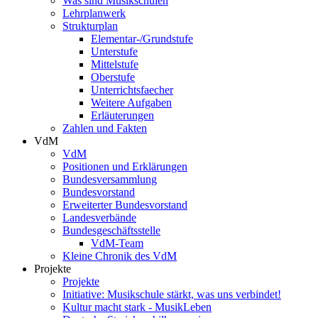
Was sind Musikschulen
Lehrplanwerk
Strukturplan
Elementar-/Grundstufe
Unterstufe
Mittelstufe
Oberstufe
Unterrichtsfaecher
Weitere Aufgaben
Erläuterungen
Zahlen und Fakten
VdM
VdM
Positionen und Erklärungen
Bundesversammlung
Bundesvorstand
Erweiterter Bundesvorstand
Landesverbände
Bundesgeschäftsstelle
VdM-Team
Kleine Chronik des VdM
Projekte
Projekte
Initiative: Musikschule stärkt, was uns verbindet!
Kultur macht stark - MusikLeben