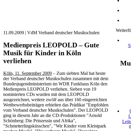
Weiterf
11.09.2009 | VdM Verband deutscher Musikschulen
Medienpreis LEOPOLD – Gute
S
Musik für Kinder in Köln
verliehen
Mus
Köln, 11. September 2009
– Zum siebten Mal hat heute
der Verband deutscher Musikschulen zusammen mit dem
Bundesjugendministerium im WDR Funkhaus Köln den
Medienpreis LEOPOLD verliehen. Sieben von 19
nominierten CDs wurden mit dem LEOPOLD
ausgezeichnet, weitere zwölf aus über 160 eingereichten
Wettbewerbsbeiträgen erhielten das Prädikat "Empfohlen
vom Verband deutscher Musikschulen". Der LEOPOLD
ging in diesem Jahr an die CD-Produktionen "Arnold
L
Schönberg: Die Prinzessin und Afrika",
Leit
"Schmetterlingsküsschen", "Wir Kinder vom Kleistpark