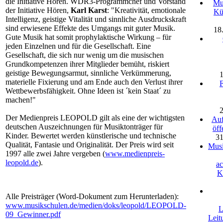
die Initiative Hören. WDR3-Programmchef und Vorstand
Mus
der Initiative Hören,
Karl Karst
: "Kreativität, emotionale
Kü
Intelligenz, geistige Vitalität und sinnliche Ausdruckskraft
sind erwiesene Effekte des Umgangs mit guter Musik.
18
Gute Musik hat somit prophylaktische Wirkung – für
jeden Einzelnen und für die Gesellschaft. Eine
Gesellschaft, die sich nur wenig um die musischen
Grundkompetenzen ihrer Mitglieder bemüht, riskiert
geistige Bewegungsarmut, sinnliche Verkümmerung,
materielle Fixierung und am Ende auch den Verlust ihrer
F
Wettbewerbsfähigkeit. Ohne Ideen ist ´kein Staat´ zu
machen!"
Der Medienpreis LEOPOLD gilt als eine der wichtigsten
Auf
deutschen Auszeichnungen für Musiktonträger für
öff
Kinder. Bewertet werden künstlerische und technische
31
Qualität, Fantasie und Originalität. Der Preis wird seit
Musi
1997 alle zwei Jahre vergeben (
www.medienpreis-
leopold.de
).
a
K
Alle Preisträger (Word-Dokument zum Herunterladen):
www.musikschulen.de/medien/doks/leopold/LEOPOLD-
L
09_Gewinner.pdf
Leit