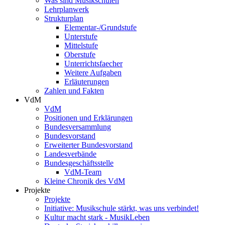
Was sind Musikschulen
Lehrplanwerk
Strukturplan
Elementar-/Grundstufe
Unterstufe
Mittelstufe
Oberstufe
Unterrichtsfaecher
Weitere Aufgaben
Erläuterungen
Zahlen und Fakten
VdM
VdM
Positionen und Erklärungen
Bundesversammlung
Bundesvorstand
Erweiterter Bundesvorstand
Landesverbände
Bundesgeschäftsstelle
VdM-Team
Kleine Chronik des VdM
Projekte
Projekte
Initiative: Musikschule stärkt, was uns verbindet!
Kultur macht stark - MusikLeben