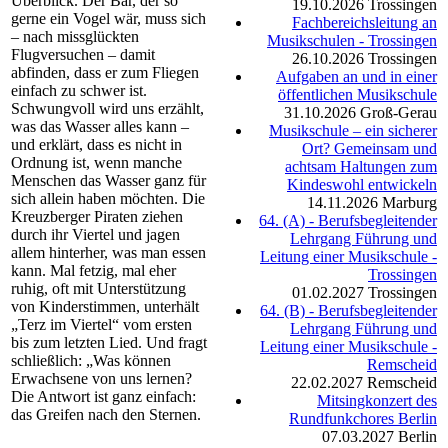
Überblick. Der Bär, der so
19.10.2026
Trossingen
gerne ein Vogel wär, muss sich
Fachbereichsleitung an
– nach missglückten
Musikschulen - Trossingen
Flugversuchen – damit
26.10.2026
Trossingen
abfinden, dass er zum Fliegen
Aufgaben an und in einer
einfach zu schwer ist.
öffentlichen Musikschule
Schwungvoll wird uns erzählt,
31.10.2026
Groß-Gerau
was das Wasser alles kann –
Musikschule – ein sicherer
und erklärt, dass es nicht in
Ort? Gemeinsam und
Ordnung ist, wenn manche
achtsam Haltungen zum
Menschen das Wasser ganz für
Kindeswohl entwickeln
sich allein haben möchten. Die
14.11.2026
Marburg
Kreuzberger Piraten ziehen
64. (A) - Berufsbegleitender
durch ihr Viertel und jagen
Lehrgang Führung und
allem hinterher, was man essen
Leitung einer Musikschule -
kann. Mal fetzig, mal eher
Trossingen
ruhig, oft mit Unterstützung
01.02.2027
Trossingen
von Kinderstimmen, unterhält
64. (B) - Berufsbegleitender
„Terz im Viertel“ vom ersten
Lehrgang Führung und
bis zum letzten Lied. Und fragt
Leitung einer Musikschule -
schließlich: „Was können
Remscheid
Erwachsene von uns lernen?
22.02.2027
Remscheid
Die Antwort ist ganz einfach:
Mitsingkonzert des
das Greifen nach den Sternen.
Rundfunkchores Berlin
07.03.2027
Berlin