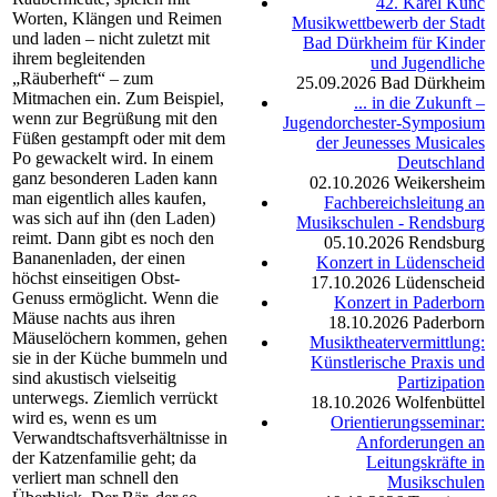
42. Karel Kunc
Worten, Klängen und Reimen
Musikwettbewerb der Stadt
und laden – nicht zuletzt mit
Bad Dürkheim für Kinder
ihrem begleitenden
und Jugendliche
„Räuberheft“ – zum
25.09.2026
Bad Dürkheim
Mitmachen ein. Zum Beispiel,
... in die Zukunft –
wenn zur Begrüßung mit den
Jugendorchester-Symposium
Füßen gestampft oder mit dem
der Jeunesses Musicales
Po gewackelt wird. In einem
Deutschland
ganz besonderen Laden kann
02.10.2026
Weikersheim
man eigentlich alles kaufen,
Fachbereichsleitung an
was sich auf ihn (den Laden)
Musikschulen - Rendsburg
reimt. Dann gibt es noch den
05.10.2026
Rendsburg
Bananenladen, der einen
Konzert in Lüdenscheid
höchst einseitigen Obst-
17.10.2026
Lüdenscheid
Genuss ermöglicht. Wenn die
Konzert in Paderborn
Mäuse nachts aus ihren
18.10.2026
Paderborn
Mäuselöchern kommen, gehen
Musiktheatervermittlung:
sie in der Küche bummeln und
Künstlerische Praxis und
sind akustisch vielseitig
Partizipation
unterwegs. Ziemlich verrückt
18.10.2026
Wolfenbüttel
wird es, wenn es um
Orientierungsseminar:
Verwandtschaftsverhältnisse in
Anforderungen an
der Katzenfamilie geht; da
Leitungskräfte in
verliert man schnell den
Musikschulen