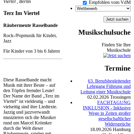
Viertel , Berlin
Empfohlen vom VdM
Terz Im Viertel
Räubermeute Rasselbande
Musikschulsuche
Rock-/Popmusik für Kinder,
Jazz
Finden Sie Ihre
Musikschule
Für Kinder von 3 bis 6 Jahren
Termine
Diese Rasselbande macht
63. Berufsbegleitender
Musik mit ihrer Beute – auf
Lehrgang Führung und
den Töpfen fremder Leute!
Leitung einer Musikschule
Der Name der Band „Terz im
02.02.2026
Trossingen
Viertel“ ist vieldeutig – und
FACHTAGUNG
vielseitig sind ihre Liedtexte.
INKLUSION - Inklusive
Jazzig und jazzverwandt
Wege in Zeiten großer
musizieren sich die Musiker
gesellschaftlicher
rund um Marcel Krömker
Widersprüche
durch die Welt dieser
18.09.2026
Hamburg
Räubermeute, spielen mit