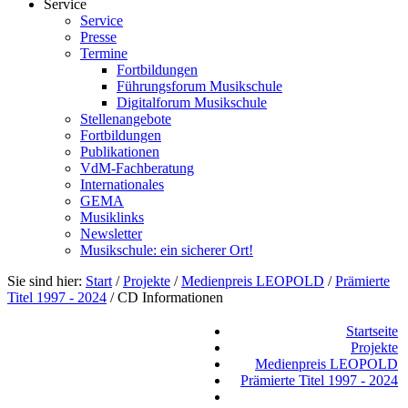
Service
Service
Presse
Termine
Fortbildungen
Führungsforum Musikschule
Digitalforum Musikschule
Stellenangebote
Fortbildungen
Publikationen
VdM-Fachberatung
Internationales
GEMA
Musiklinks
Newsletter
Musikschule: ein sicherer Ort!
Sie sind hier:
Start
/
Projekte
/
Medienpreis LEOPOLD
/
Prämierte
Titel 1997 - 2024
/
CD Informationen
Startseite
Projekte
Medienpreis LEOPOLD
Prämierte Titel 1997 - 2024