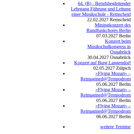
64. (B) - Berufsbegleitender
Lehrgang Führung und Leitung
einer Musikschule - Remscheid
22.02.2027
Remscheid
Mitsingkonzert des
Rundfunkchores Berlin
07.03.2027
Berlin
Konzert beim
Musikschulkongress in
Osnabrück
30.04.2027
Osnabrück
Konzert auf Burg Langendorf
02.05.2027
Zülpich
»Flying Mozart« –
Reimagined@Tempodrom
05.06.2027
Berlin
»Flying Mozart« –
Reimagined@Tempodrom
05.06.2027
Berlin
»Flying Mozart« –
Reimagined@Tempodrom
06.06.2027
Berlin
weitere Termine