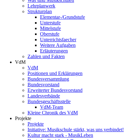
Was sind Musikschulen
Lehrplanwerk
Strukturplan
Elementar-/Grundstufe
Unterstufe
Mittelstufe
Oberstufe
Unterrichtsfaecher
Weitere Aufgaben
Erläuterungen
Zahlen und Fakten
VdM
VdM
Positionen und Erklärungen
Bundesversammlung
Bundesvorstand
Erweiterter Bundesvorstand
Landesverbände
Bundesgeschäftsstelle
VdM-Team
Kleine Chronik des VdM
Projekte
Projekte
Initiative: Musikschule stärkt, was uns verbindet!
Kultur macht stark - MusikLeben