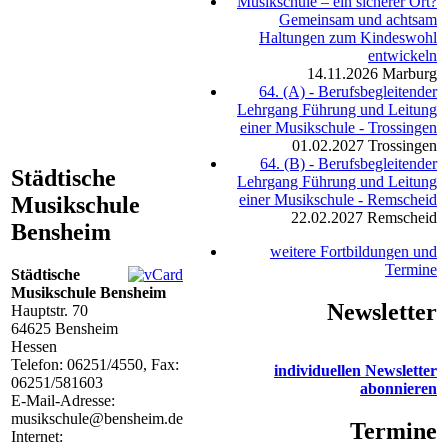
Musikschule – ein sicherer Ort?
Gemeinsam und achtsam
Haltungen zum Kindeswohl
entwickeln
14.11.2026
Marburg
64. (A) - Berufsbegleitender
Lehrgang Führung und Leitung
einer Musikschule - Trossingen
01.02.2027
Trossingen
64. (B) - Berufsbegleitender
Städtische
Lehrgang Führung und Leitung
einer Musikschule - Remscheid
Musikschule
22.02.2027
Remscheid
Bensheim
weitere Fortbildungen und
Termine
Städtische
Musikschule Bensheim
Newsletter
Hauptstr. 70
64625
Bensheim
Hessen
Telefon:
06251/4550
, Fax:
individuellen Newsletter
06251/581603
abonnieren
E-Mail-Adresse:
musikschule@bensheim.de
Termine
Internet: